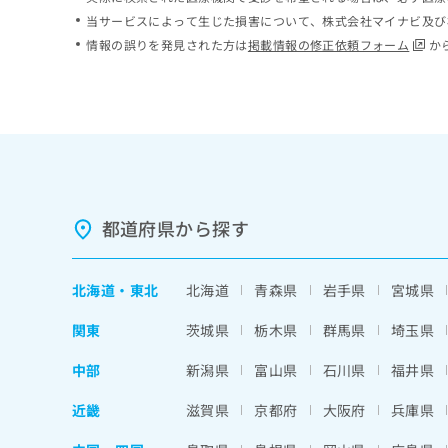
ち
み
当サービスによって生じた損害について、株式会社マイナビ及び
ら
は
情報の誤りを発見された方は
掲載情報の修正依頼フォーム
か
こ
ち
そ
ら
の
他
の
お
問
い
都道府県から探す
合
わ
せ
北海道
・
東北
北海道
青森県
岩手県
宮城県
は
こ
関東
茨城県
栃木県
群馬県
埼玉県
ち
ら
中部
新潟県
富山県
石川県
福井県
近畿
滋賀県
京都府
大阪府
兵庫県