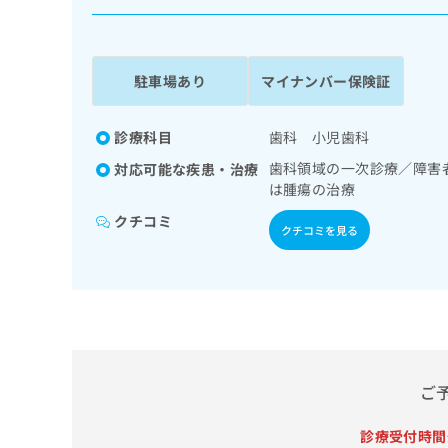
係
ク
者
リ
の
ニ
ッ
方
駐車場あり
マイナンバー保険証
ク
は
ナ
こ
ビ
診療科目
歯科 小児歯科
ち
に
歯科領域の一次診療／障害
対応可能な疾患・治療
関
ら
は腫瘍の治療
す
る
クチコミ
クチコミを見る
お
広
広
問
告
告
い
出
代
合
稿
わ
理
の
せ
店
お
は
の
問
こ
ご
い
方
ち
合
ら
は
わ
診療受付時間
こ