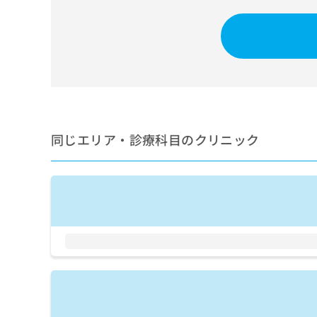
せ
こち
ち
らは
は
マイ
こ
ら
ナビ
ち
クリ
ら
ニッ
クナ
広
ビサ
広
資
イト
告
告
への
料
出
出
お問
の
稿
合せ
稿
同じエリア・診療科目のクリニック
ご
の
フォ
の
請
お
ーム
お
求
問
とな
問
りま
は
い
い
す。
こ
合
合
クリ
ち
わ
ニッ
わ
ら
せ
クの
せ
は
予
は
約・
こ
こ
無
症状
ち
ち
のご
料
ら
相談
ら
情
など
報
はで