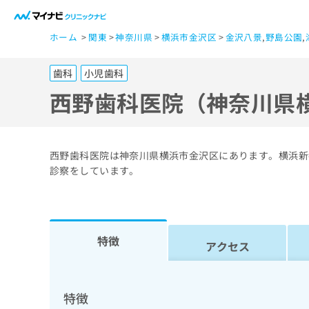
一
ホーム
関東
神奈川県
横浜市金沢区
金沢八景
,
野島公園
,
般
ユ
歯科
小児歯科
ー
ザ
西野歯科医院（神奈川県
ー
の
方
西野歯科医院は神奈川県横浜市金沢区にあります。横浜新
は
診察をしています。
こ
ち
ら
特徴
アクセス
医
マ
療
イ
ナ
関
特徴
ビ