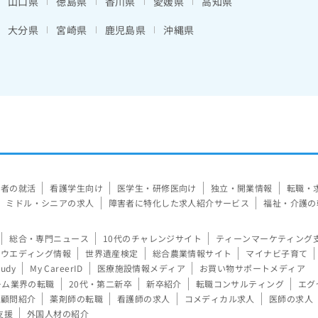
山口県
徳島県
香川県
愛媛県
高知県
大分県
宮崎県
鹿児島県
沖縄県
験者の就活
看護学生向け
医学生・研修医向け
独立・開業情報
転職・
ミドル・シニアの求人
障害者に特化した求人紹介サービス
福祉・介護の
総合・専門ニュース
10代のチャレンジサイト
ティーンマーケティング
ウエディング情報
世界遺産検定
総合農業情報サイト
マイナビ子育て
tudy
My CareerID
医療施設情報メディア
お買い物サポートメディア
ーム業界の転職
20代・第二新卒
新卒紹介
転職コンサルティング
エグ
顧問紹介
薬剤師の転職
看護師の求人
コメディカル求人
医師の求人
支援
外国人材の紹介