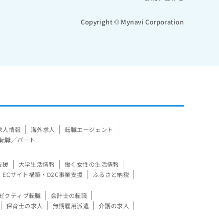
Copyright © Mynavi Corporation
求人情報
海外求人
転職エージェント
転職／パート
支援
大学生活情報
働く女性の生活情報
ECサイト構築・D2C事業支援
ふるさと納税
ゼクティブ転職
会計士の転職
保育士の求人
無期雇用派遣
介護の求人