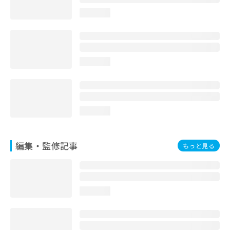
お
loading...
問
い
合
わ
せ
loading...
は
こ
ち
ら
loading...
編集・監修記事
もっと見る
loading...