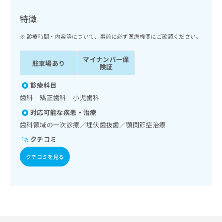
ッ
は
ク
こ
特徴
ナ
ち
ビ
診療時間・内容等について、事前に必ず医療機関にご確認ください。
ら
に
関
マイナンバー保
広
駐車場あり
す
広
険証
告
る
告
代
お
診療科目
出
理
問
稿
歯科 矯正歯科 小児歯科
店
い
の
対応可能な疾患・治療
合
の
お
わ
歯科領域の一次診療／埋伏歯抜歯／顎関節症治療
方
問
せ
い
は
クチコミ
は
合
こ
こ
わ
クチコミを見る
ち
ち
せ
ら
ら
は
こ
こち
ち
広
らは
広
ら
告
マイ
告
出
ナビ