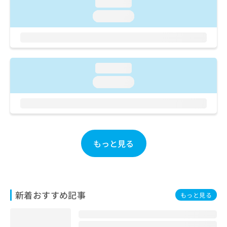
ご了
loading...
ら
み
承く
は
loading...
ださ
こ
無
い。
ち
料
ら
情
報
拡
loading...
掲
充
載
loading...
の
情
お
報
申
の
し
修
込
正
み
は
もっと見る
は
こ
こ
ち
ち
ら
ら
そ
新着おすすめ記事
もっと見る
の
他
の