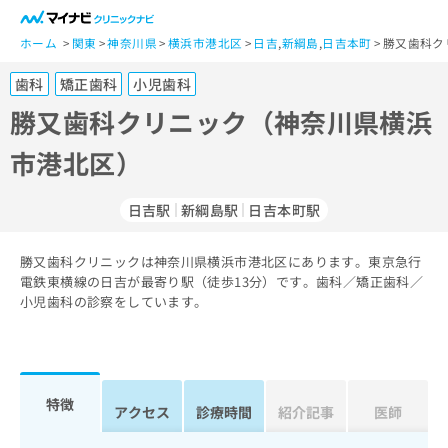
一
般
ホーム
関東
神奈川県
横浜市港北区
日吉
,
新綱島
,
日吉本町
勝又歯科ク
ユ
歯科
矯正歯科
小児歯科
ー
ザ
勝又歯科クリニック（神奈川県横浜
ー
市港北区）
の
方
は
日吉駅
新綱島駅
日吉本町駅
こ
ち
勝又歯科クリニックは神奈川県横浜市港北区にあります。東京急行
ら
電鉄東横線の日吉が最寄り駅（徒歩13分）です。歯科／矯正歯科／
小児歯科の診察をしています。
医
マ
療
イ
関
ナ
係
ビ
者
ク
特徴
アクセス
診療時間
紹介記事
医師
の
リ
方
ニ