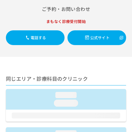
出
稿
クリ
資
稿
ニッ
ご予約・お問い合わせ
の
料
クナ
の
お
の
ビサ
お
問
ご
まもなく診療受付開始
イト
問
い
請
への
い
合
お問
求
合
合せ
電話する
公式サイト
わ
は
フォ
わ
せ
こ
ーム
せ
は
ち
とな
は
こ
ら
りま
こ
ち
す。
ち
ら
クリ
無
ら
ニッ
料
同じエリア・診療科目のクリニック
クの
資
情
予
料
報
約・
の
症状
拡
loading...
のご
ご
充
相談
loading...
請
の
など
求
お
はで
は
申
きま
こ
せん
し
ので
ち
込