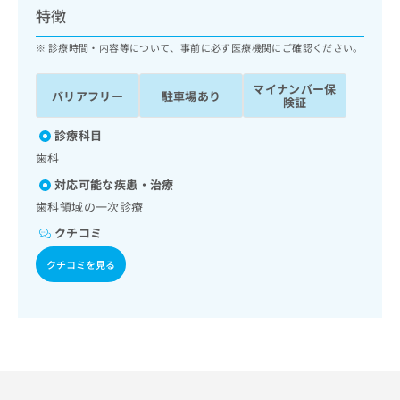
ッ
は
特徴
ク
こ
ナ
診療時間・内容等について、事前に必ず医療機関にご確認ください。
ち
ビ
ら
に
マイナンバー保
バリアフリー
駐車場あり
関
険証
広
す
広
告
る
診療科目
告
代
お
出
歯科
理
問
稿
対応可能な疾患・治療
店
い
の
合
の
歯科領域の一次診療
お
わ
方
問
クチコミ
せ
い
は
は
合
クチコミを見る
こ
こ
わ
ち
ち
せ
ら
ら
は
こ
こち
ち
広
らは
広
ら
告
マイ
告
出
ナビ