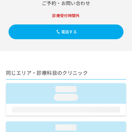
出
ご予約・お問い合わせ
稿
クリ
資
稿
ニッ
の
料
クナ
の
お
の
診療受付時間外
ビサ
お
問
ご
イト
問
い
請
への
い
電話する
合
お問
求
合
合せ
わ
は
フォ
わ
せ
こ
ーム
せ
は
ち
とな
は
こ
ら
りま
こ
ち
す。
ち
ら
クリ
無
同じエリア・診療科目のクリニック
ら
ニッ
料
クの
資
情
予
料
報
約・
loading...
の
症状
拡
loading...
のご
ご
充
相談
請
の
など
求
お
はで
は
申
きま
こ
せん
し
loading...
ので
ち
込