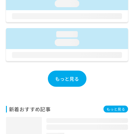
ご了
ら
み
loading...
承く
は
ださ
こ
無
い。
ち
料
ら
情
報
loading...
拡
掲
loading...
充
載
の
情
お
報
申
の
し
修
込
正
もっと見る
み
は
は
こ
こ
ち
ち
ら
ら
新着おすすめ記事
もっと見る
そ
の
他
の