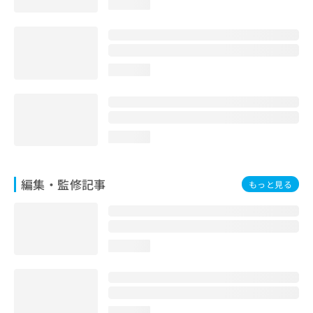
loading...
お
問
い
合
わ
loading...
せ
は
こ
ち
ら
loading...
編集・監修記事
もっと見る
loading...
loading...