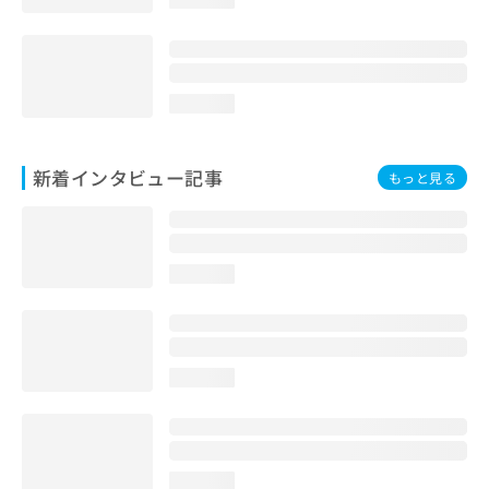
loading...
新着インタビュー記事
もっと見る
loading...
loading...
loading...