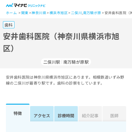
一
般
ホーム
関東
神奈川県
横浜市旭区
二俣川
,
南万騎が原
安井歯科医院（
ユ
歯科
ー
ザ
安井歯科医院（神奈川県横浜市旭
ー
区）
の
方
は
二俣川駅
南万騎が原駅
こ
ち
安井歯科医院は神奈川県横浜市旭区にあります。相模鉄道いずみ野
ら
線の二俣川が最寄り駅です。歯科の診察をしています。
医
マ
療
イ
関
ナ
係
ビ
特徴
アクセス
診療時間
紹介記事
医師
者
ク
の
リ
方
ニ