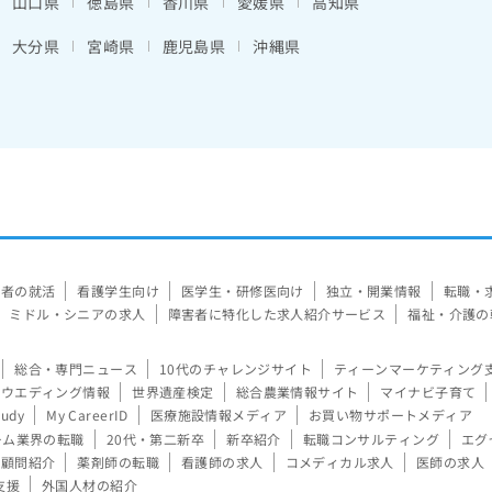
山口県
徳島県
香川県
愛媛県
高知県
大分県
宮崎県
鹿児島県
沖縄県
験者の就活
看護学生向け
医学生・研修医向け
独立・開業情報
転職・
ミドル・シニアの求人
障害者に特化した求人紹介サービス
福祉・介護の
総合・専門ニュース
10代のチャレンジサイト
ティーンマーケティング
ウエディング情報
世界遺産検定
総合農業情報サイト
マイナビ子育て
tudy
My CareerID
医療施設情報メディア
お買い物サポートメディア
ーム業界の転職
20代・第二新卒
新卒紹介
転職コンサルティング
エグ
顧問紹介
薬剤師の転職
看護師の求人
コメディカル求人
医師の求人
支援
外国人材の紹介