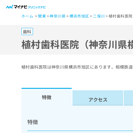
一
ホーム
関東
神奈川県
横浜市旭区
二俣川
植村歯科医院
般
ユ
歯科
ー
ザ
植村歯科医院（神奈川県
ー
の
方
植村歯科医院は神奈川県横浜市旭区にあります。相模鉄道
は
こ
ち
ら
特徴
アクセス
医
マ
療
イ
特徴
ナ
関
ビ