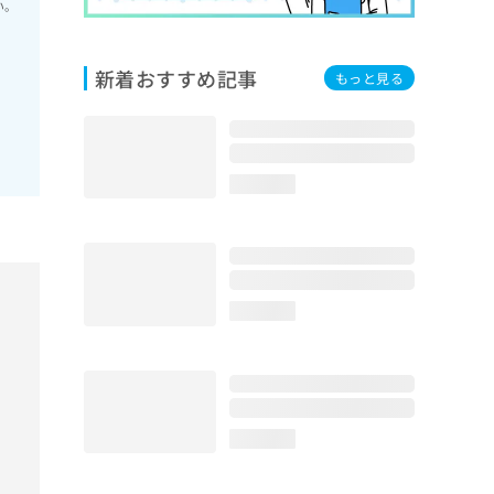
い。
新着おすすめ記事
もっと見る
loading...
loading...
loading...