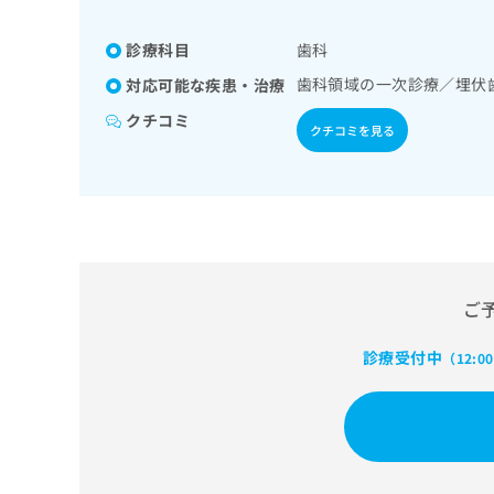
係
ク
者
リ
診療科目
歯科
の
ニ
ッ
歯科領域の一次診療／埋伏
方
対応可能な疾患・治療
ク
は
クチコミ
ナ
クチコミを見る
こ
ビ
ち
に
関
ら
す
る
お
広
広
問
告
告
い
ご
出
代
合
稿
わ
理
診療受付中
（12:0
の
せ
店
お
は
の
問
こ
い
方
ち
合
ら
は
わ
こ