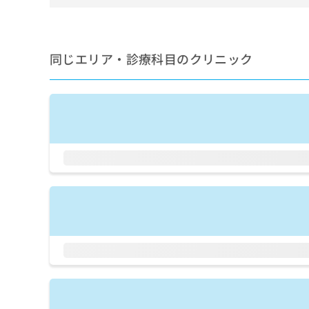
せ
こち
ち
らは
は
マイ
こ
ら
ナビ
ち
クリ
同じエリア・診療科目のクリニック
ら
ニッ
クナ
広
ビサ
広
資
イト
告
告
への
料
出
出
お問
の
稿
合せ
稿
ご
の
フォ
の
請
お
ーム
お
求
問
とな
問
りま
は
い
い
す。
こ
合
合
クリ
ち
わ
ニッ
わ
ら
せ
クの
せ
は
予
は
約・
こ
こ
無
症状
ち
ち
のご
料
ら
相談
ら
情
など
報
はで