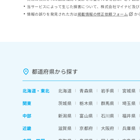
ち
み
当サービスによって生じた損害について、株式会社マイナビ及び
ら
は
情報の誤りを発見された方は
掲載情報の修正依頼フォーム
か
こ
ち
そ
ら
の
他
の
お
問
い
都道府県から探す
合
わ
せ
北海道
・
東北
北海道
青森県
岩手県
宮城県
は
こ
関東
茨城県
栃木県
群馬県
埼玉県
ち
ら
中部
新潟県
富山県
石川県
福井県
近畿
滋賀県
京都府
大阪府
兵庫県