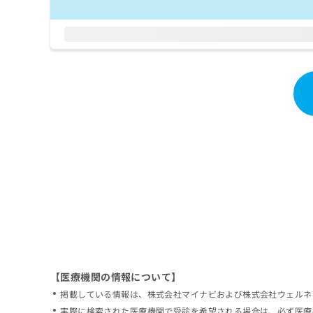
拡
資
きま
充
料
せん
の
ので
の
ご了
お
ご
承く
申
請
ださ
し
求
い。
込
は
み
こ
は
ち
こ
ら
ち
ら
無
料
掲
情
載
報
情
拡
報
充
の
の
修
お
【医療機関の情報について】
正
申
掲載している情報は、株式会社マイナビおよび株式会社ウェルネ
は
し
こ
実際に検索された医療機関で受診を希望される場合は、必ず医療
込