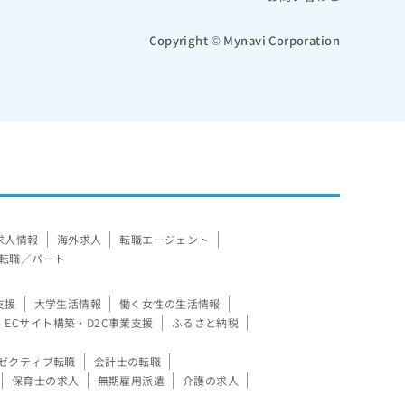
Copyright © Mynavi Corporation
求人情報
海外求人
転職エージェント
転職／パート
支援
大学生活情報
働く女性の生活情報
ECサイト構築・D2C事業支援
ふるさと納税
ゼクティブ転職
会計士の転職
保育士の求人
無期雇用派遣
介護の求人