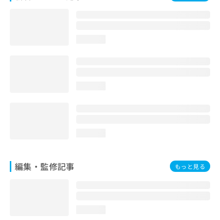
お
問
い
合
loading...
わ
せ
は
こ
ち
loading...
ら
loading...
編集・監修記事
もっと見る
loading...