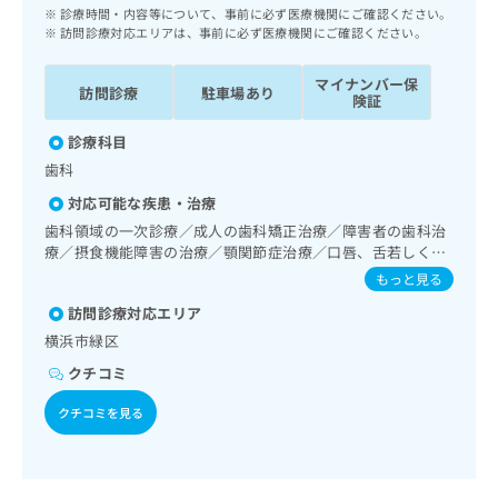
ッ
は
診療時間・内容等について、事前に必ず医療機関にご確認ください。
ク
訪問診療対応エリアは、事前に必ず医療機関にご確認ください。
こ
ナ
ち
ビ
マイナンバー保
ら
訪問診療
駐車場あり
に
険証
関
広
診療科目
す
広
告
る
歯科
告
代
お
出
対応可能な疾患・治療
理
問
稿
歯科領域の一次診療／成人の歯科矯正治療／障害者の歯科治
店
い
の
療／摂食機能障害の治療／顎関節症治療／口唇、舌若しくは
合
の
お
口腔粘膜の炎症、外傷又は腫瘍の治療
わ
もっと見る
方
問
せ
い
は
訪問診療対応エリア
は
合
こ
横浜市緑区
こ
わ
ち
ち
せ
クチコミ
ら
ら
は
クチコミを見る
こ
こち
ち
広
らは
広
ら
告
マイ
告
出
ナビ