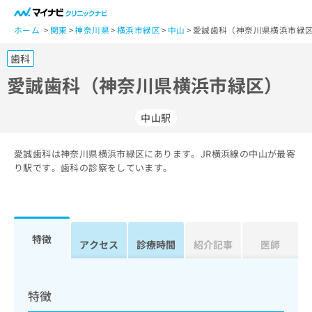
一
般
ホーム
関東
神奈川県
横浜市緑区
中山
愛誠歯科（神奈川県横浜市緑区
ユ
歯科
ー
ザ
愛誠歯科（神奈川県横浜市緑区）
ー
の
中山駅
方
は
こ
愛誠歯科は神奈川県横浜市緑区にあります。JR横浜線の中山が最寄
り駅です。歯科の診察をしています。
ち
ら
医
マ
療
イ
特徴
アクセス
診療時間
紹介記事
医師
関
ナ
係
ビ
者
ク
の
リ
特徴
方
ニ