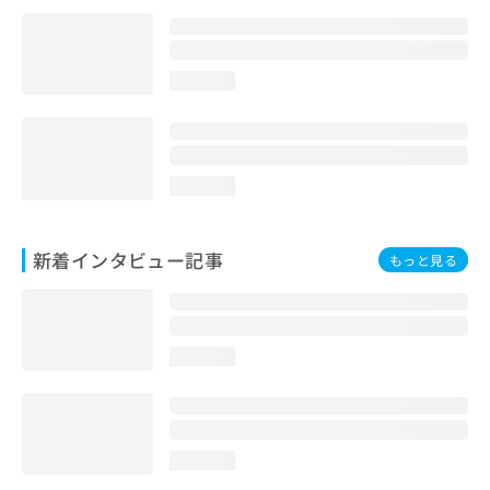
loading...
loading...
新着インタビュー記事
もっと見る
loading...
loading...