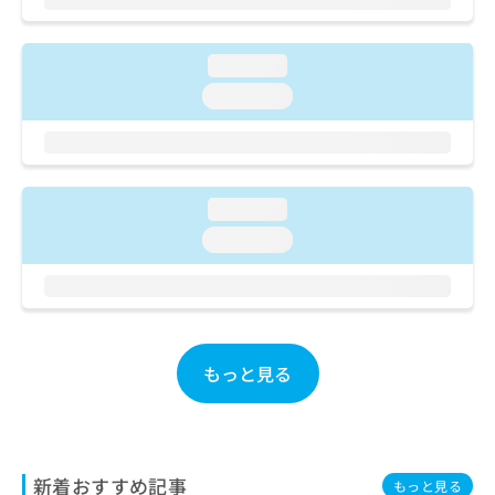
ご了
ら
み
承く
は
ださ
こ
無
い。
loading...
ち
料
loading...
ら
情
報
拡
掲
充
載
の
情
loading...
お
報
申
の
loading...
し
修
込
正
み
は
は
こ
こ
ち
ち
もっと見る
ら
ら
そ
の
他
新着おすすめ記事
もっと見る
の