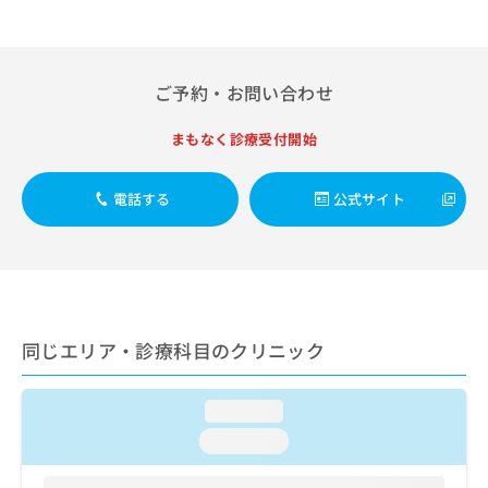
出
稿
クリ
資
稿
ニッ
の
料
クナ
の
お
の
ビサ
お
問
ご
イト
ご予約・お問い合わせ
問
い
請
への
い
合
お問
求
合
合せ
まもなく診療受付開始
わ
は
フォ
わ
せ
こ
ーム
せ
は
ち
とな
電話する
公式サイト
は
こ
ら
りま
こ
ち
す。
ち
ら
クリ
無
ら
ニッ
料
クの
資
情
予
料
報
約・
の
症状
拡
同じエリア・診療科目のクリニック
のご
ご
充
相談
請
の
など
求
loading...
お
はで
は
申
きま
loading...
こ
せん
し
ので
ち
込