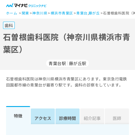
一
般
ホーム
関東
神奈川県
横浜市青葉区
青葉台
,
藤が丘
石曽根歯科医院（
ユ
歯科
ー
ザ
石曽根歯科医院（神奈川県横浜市青
ー
葉区）
の
方
は
青葉台駅
藤が丘駅
こ
ち
石曽根歯科医院は神奈川県横浜市青葉区にあります。東京急行電鉄
ら
田園都市線の青葉台が最寄り駅です。歯科の診察をしています。
医
マ
療
イ
関
ナ
係
ビ
特徴
アクセス
診療時間
紹介記事
医師
者
ク
の
リ
方
ニ