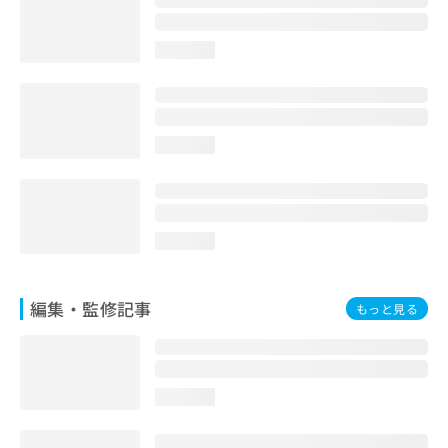
お
問
loading...
い
合
わ
せ
は
loading...
こ
ち
ら
loading...
編集・監修記事
もっと見る
loading...