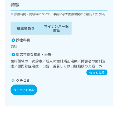
ッ
は
特徴
ク
こ
ナ
診療時間・内容等について、事前に必ず医療機関にご確認ください。
ち
ビ
ら
に
マイナンバー保
駐車場あり
関
険証
広
す
広
告
る
診療科目
告
代
お
出
歯科
理
問
稿
対応可能な疾患・治療
店
い
の
合
の
歯科領域の一次診療／成人の歯科矯正治療／障害者の歯科治
お
わ
療／顎関節症治療／口唇、舌若しくは口腔粘膜の炎症、外傷
方
問
又は腫瘍の治療
せ
い
は
もっと見る
は
合
こ
クチコミ
こ
わ
ち
ち
せ
ら
クチコミを見る
ら
は
こ
こち
ち
広
らは
広
ら
告
マイ
告
出
ナビ