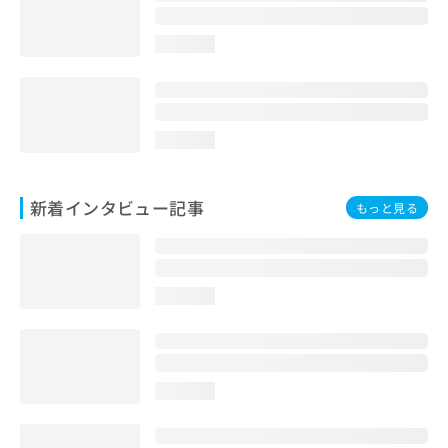
loading...
loading...
新着インタビュー記事
もっと見る
loading...
loading...