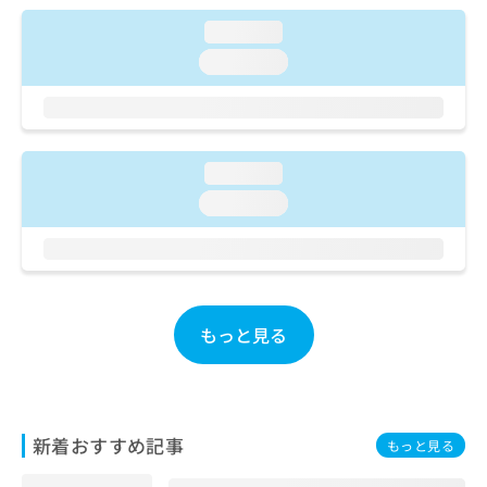
ご了
ら
み
承く
loading...
は
ださ
こ
無
い。
loading...
ち
料
ら
情
報
拡
掲
充
載
loading...
の
情
loading...
お
報
申
の
し
修
込
正
み
は
は
こ
もっと見る
こ
ち
ち
ら
ら
そ
の
新着おすすめ記事
もっと見る
他
の