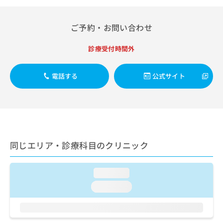
出
稿
クリ
資
稿
ニッ
の
料
クナ
の
お
の
ご予約・お問い合わせ
ビサ
お
問
ご
イト
問
い
請
への
診療受付時間外
い
合
お問
求
合
合せ
わ
は
フォ
わ
せ
こ
電話する
公式サイト
ーム
せ
は
ち
とな
は
こ
ら
りま
こ
ち
す。
ち
ら
クリ
無
ら
ニッ
料
クの
資
情
予
同じエリア・診療科目のクリニック
料
報
約・
の
症状
拡
のご
ご
充
loading...
相談
請
の
など
求
loading...
お
はで
は
申
きま
こ
せん
し
ので
ち
込