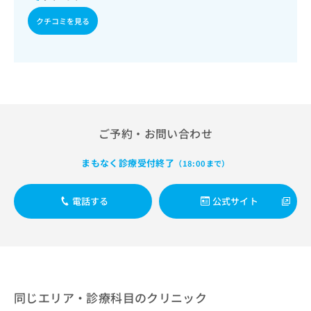
出
稿
クリ
資
稿
ニッ
の
クチコミを見る
料
クナ
の
お
の
ビサ
お
問
ご
イト
問
い
請
への
い
合
お問
求
合
合せ
わ
は
フォ
わ
せ
こ
ーム
せ
は
ち
とな
は
こ
ご予約・お問い合わせ
ら
りま
こ
ち
す。
ち
ら
クリ
まもなく診療受付終了
（18:00まで）
無
ら
ニッ
料
クの
資
情
予
電話する
公式サイト
料
報
約・
の
症状
拡
のご
ご
充
相談
請
の
など
求
お
はで
は
申
きま
こ
せん
し
同じエリア・診療科目のクリニック
ので
ち
込