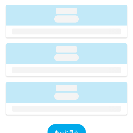
ご了
ら
み
承く
は
loading...
ださ
こ
無
い。
loading...
ち
料
ら
情
報
拡
掲
充
載
loading...
の
情
お
loading...
報
申
の
し
修
込
正
み
は
は
こ
loading...
こ
ち
loading...
ち
ら
ら
そ
の
他
の
もっと見る