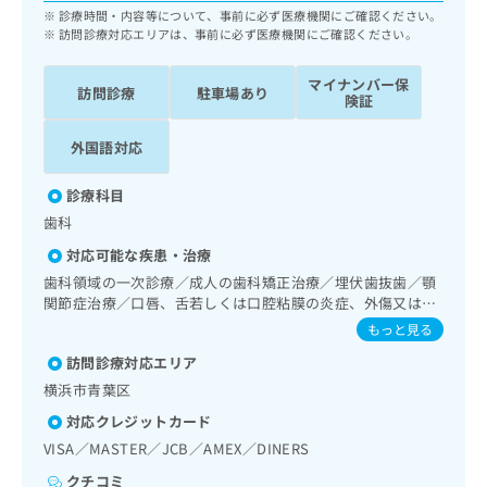
ッ
は
診療時間・内容等について、事前に必ず医療機関にご確認ください。
ク
訪問診療対応エリアは、事前に必ず医療機関にご確認ください。
こ
ナ
ち
ビ
マイナンバー保
ら
訪問診療
駐車場あり
に
険証
関
広
す
広
外国語対応
告
る
告
代
お
出
診療科目
理
問
稿
歯科
店
い
の
合
の
お
対応可能な疾患・治療
わ
方
問
歯科領域の一次診療／成人の歯科矯正治療／埋伏歯抜歯／顎
せ
い
は
関節症治療／口唇、舌若しくは口腔粘膜の炎症、外傷又は腫
は
合
こ
瘍の治療
もっと見る
こ
わ
ち
ち
せ
訪問診療対応エリア
ら
ら
は
横浜市青葉区
こ
対応クレジットカード
こち
ち
広
らは
VISA／MASTER／JCB／AMEX／DINERS
広
ら
告
マイ
告
出
ナビ
クチコミ