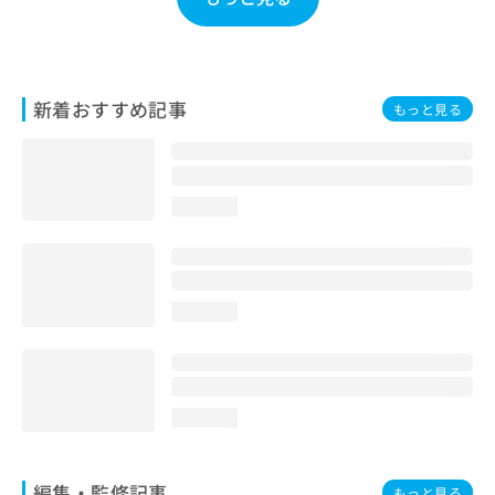
お
問
い
合
わ
新着おすすめ記事
もっと見る
せ
は
こ
ち
loading...
ら
loading...
loading...
編集・監修記事
もっと見る