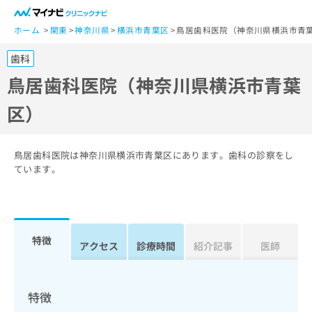
一
般
ホーム
関東
神奈川県
横浜市青葉区
鳥居歯科医院（神奈川県横浜市青
ユ
歯科
ー
ザ
鳥居歯科医院（神奈川県横浜市青葉
ー
区）
の
方
は
こ
鳥居歯科医院は神奈川県横浜市青葉区にあります。歯科の診察をし
ち
ています。
ら
医
マ
療
イ
特徴
関
アクセス
診療時間
紹介記事
医師
ナ
係
ビ
者
ク
の
リ
特徴
方
ニ