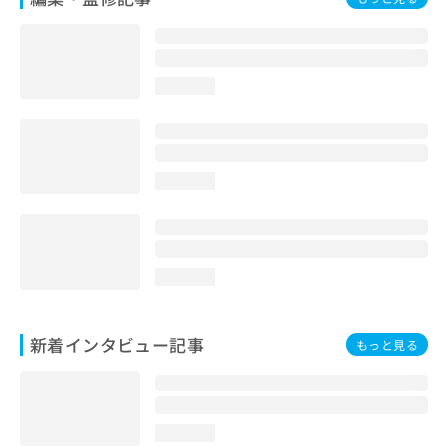
loading...
loading...
loading...
新着インタビュー記事
もっと見る
loading...