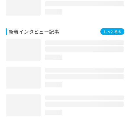
loading...
新着インタビュー記事
もっと見る
loading...
loading...
loading...