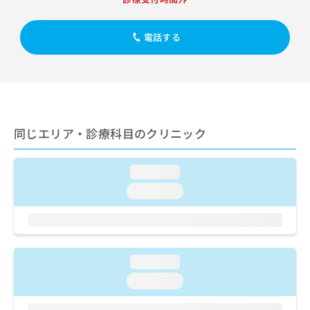
出
稿
クリ
資
稿
ニッ
の
料
クナ
の
お
の
電話する
ビサ
お
問
ご
イト
問
い
請
への
い
合
お問
求
合
合せ
わ
は
フォ
わ
せ
こ
ーム
せ
は
ち
とな
は
こ
同じエリア・診療科目のクリニック
ら
りま
こ
ち
す。
ち
ら
クリ
無
ら
ニッ
loading...
料
クの
資
loading...
情
予
料
報
約・
の
症状
拡
のご
ご
充
相談
請
の
など
求
お
loading...
はで
は
申
きま
loading...
こ
せん
し
ので
ち
込