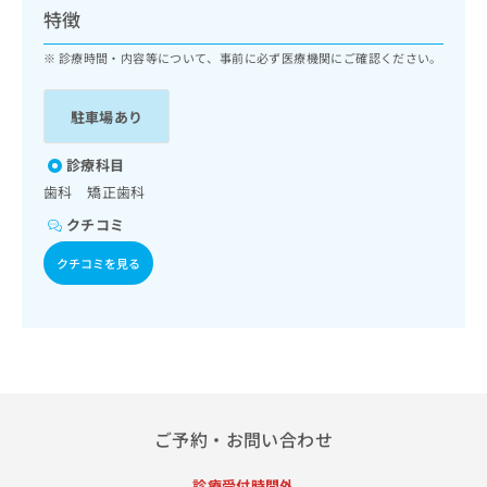
ッ
は
特徴
ク
こ
ナ
診療時間・内容等について、事前に必ず医療機関にご確認ください。
ち
ビ
ら
に
駐車場あり
関
広
す
広
告
る
診療科目
告
代
お
出
歯科 矯正歯科
理
問
稿
クチコミ
店
い
の
合
の
お
クチコミを見る
わ
方
問
せ
い
は
は
合
こ
こ
わ
ち
ち
せ
ら
ら
は
こ
こち
ち
広
ご予約・お問い合わせ
らは
広
ら
告
マイ
告
出
ナビ
診療受付時間外