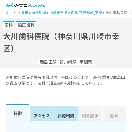
一
般
ホーム
関東
神奈川県
川崎市幸区
鹿島田
,
新川崎
,
平間
大川歯科医院（
ユ
歯科
矯正歯科
ー
ザ
大川歯科医院（神奈川県川崎市幸
ー
区）
の
方
は
鹿島田駅
新川崎駅
平間駅
こ
ち
大川歯科医院は神奈川県川崎市幸区にあります。JR南武線の鹿島田
ら
が最寄り駅です。歯科／矯正歯科の診察をしています。
医
マ
療
イ
関
ナ
係
ビ
特徴
アクセス
診療時間
紹介記事
医師
者
ク
の
リ
方
ニ