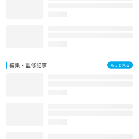
お
問
loading...
い
合
わ
せ
は
loading...
こ
ち
ら
編集・監修記事
もっと見る
loading...
loading...