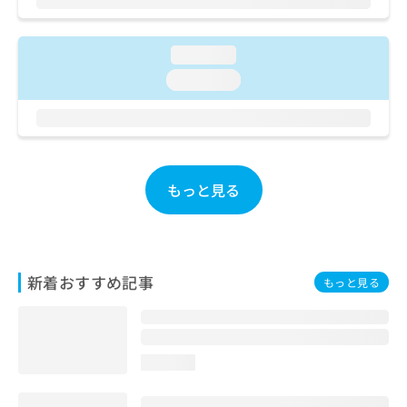
ご了
ら
み
承く
は
ださ
こ
無
い。
loading...
ち
料
loading...
ら
情
報
拡
掲
充
載
の
情
お
報
もっと見る
申
の
し
修
込
正
み
は
は
こ
新着おすすめ記事
もっと見る
こ
ち
ち
ら
ら
そ
loading...
の
他
の