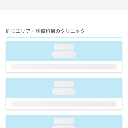
出
稿
クリ
資
稿
ニッ
の
料
クナ
の
お
の
ビサ
お
問
ご
イト
問
い
請
への
同じエリア・診療科目のクリニック
い
合
お問
求
合
合せ
わ
は
フォ
わ
せ
こ
ーム
loading...
せ
は
ち
とな
は
こ
loading...
ら
りま
こ
ち
す。
ち
ら
クリ
無
ら
ニッ
料
クの
資
情
予
loading...
料
報
約・
の
症状
拡
loading...
のご
ご
充
相談
請
の
など
求
お
はで
は
申
きま
こ
せん
し
loading...
ので
ち
込