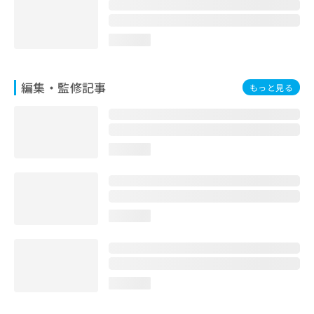
お
問
い
loading...
合
わ
せ
編集・監修記事
もっと見る
は
こ
ち
ら
loading...
loading...
loading...