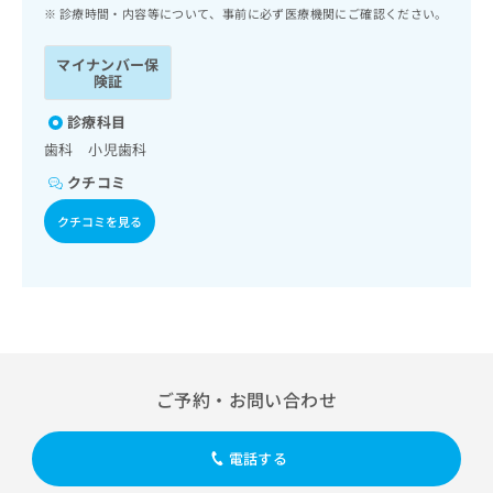
ッ
は
診療時間・内容等について、事前に必ず医療機関にご確認ください。
ク
こ
ナ
ち
マイナンバー保
ビ
険証
ら
に
関
診療科目
広
す
広
歯科 小児歯科
告
る
告
代
クチコミ
お
出
理
問
稿
クチコミを見る
店
い
の
合
の
お
わ
方
問
せ
い
は
は
合
こ
こ
わ
ち
ち
せ
ら
ら
は
ご予約・お問い合わせ
こ
こち
ち
広
らは
広
ら
告
電話する
マイ
告
出
ナビ