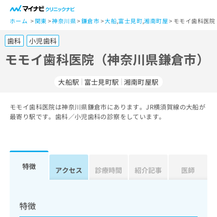
一
般
ホーム
関東
神奈川県
鎌倉市
大船
,
富士見町
,
湘南町屋
モモイ歯科医院
ユ
歯科
小児歯科
ー
ザ
モモイ歯科医院（神奈川県鎌倉市）
ー
の
大船駅
富士見町駅
湘南町屋駅
方
は
こ
モモイ歯科医院は神奈川県鎌倉市にあります。JR横須賀線の大船が
最寄り駅です。歯科／小児歯科の診察をしています。
ち
ら
医
マ
療
イ
特徴
アクセス
診療時間
紹介記事
医師
関
ナ
係
ビ
者
ク
の
リ
特徴
方
ニ