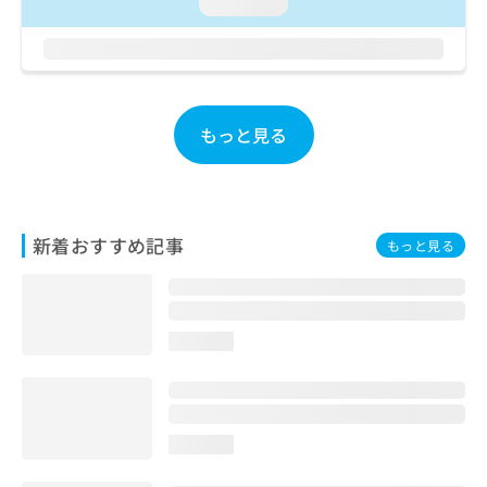
ご了
loading...
ら
み
承く
は
ださ
こ
無
い。
ち
料
ら
情
報
もっと見る
拡
掲
充
載
の
情
お
報
申
の
新着おすすめ記事
もっと見る
し
修
込
正
み
は
は
こ
こ
ち
loading...
ち
ら
ら
そ
の
loading...
他
の