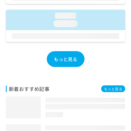
ご了
ら
み
承く
は
ださ
こ
無
loading...
い。
ち
料
loading...
ら
情
報
拡
掲
充
載
の
情
お
報
もっと見る
申
の
し
修
込
正
み
は
は
こ
新着おすすめ記事
もっと見る
こ
ち
ち
ら
ら
そ
loading...
の
他
の