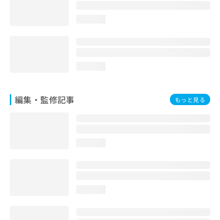
お
問
loading...
い
合
わ
せ
は
loading...
こ
ち
ら
編集・監修記事
もっと見る
loading...
loading...