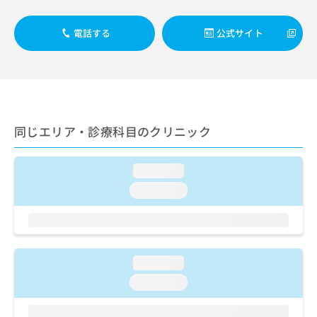
出
稿
クリ
資
稿
ニッ
の
料
クナ
の
電話する
公式サイト
お
の
ビサ
お
問
ご
イト
問
い
請
への
い
合
お問
求
合
合せ
わ
は
フォ
わ
せ
こ
ーム
せ
は
ち
とな
同じエリア・診療科目のクリニック
は
こ
ら
りま
こ
ち
す。
ち
ら
クリ
無
loading...
ら
ニッ
料
クの
loading...
資
情
予
料
報
約・
の
症状
拡
のご
ご
充
相談
請
の
など
loading...
求
お
はで
は
申
loading...
きま
こ
せん
し
ので
ち
込