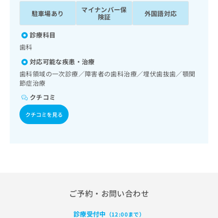
ッ
は
マイナンバー保
駐車場あり
外国語対応
ク
こ
険証
ナ
ち
ビ
診療科目
ら
に
歯科
関
広
対応可能な疾患・治療
す
広
告
る
歯科領域の一次診療／障害者の歯科治療／埋伏歯抜歯／顎関
告
代
お
節症治療
出
理
問
稿
クチコミ
店
い
の
合
の
お
クチコミを見る
わ
方
問
せ
い
は
は
合
こ
こ
わ
ち
ち
せ
ら
ら
は
こ
こち
ち
ご予約・お問い合わせ
広
らは
広
ら
告
マイ
告
出
ナビ
診療受付中
（12:00まで）