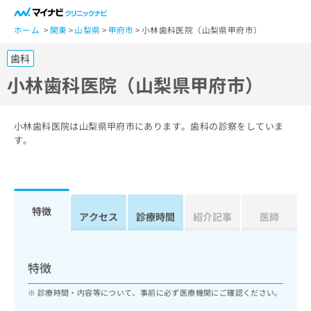
一
般
ホーム
関東
山梨県
甲府市
小林歯科医院（山梨県甲府市）
ユ
歯科
ー
ザ
小林歯科医院（山梨県甲府市）
ー
の
方
小林歯科医院は山梨県甲府市にあります。歯科の診察をしていま
は
す。
こ
ち
ら
特徴
医
アクセス
診療時間
紹介記事
医師
マ
療
イ
関
ナ
係
ビ
特徴
者
ク
の
リ
診療時間・内容等について、事前に必ず医療機関にご確認ください。
方
ニ