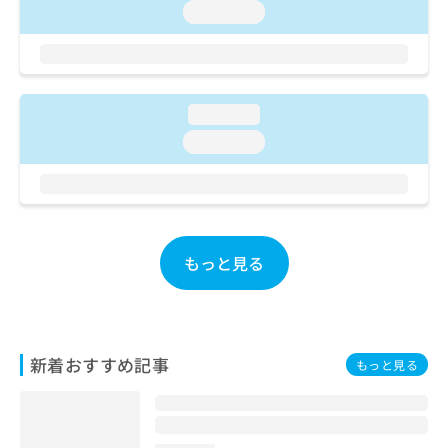
ご了
ら
み
loading...
承く
は
ださ
こ
無
い。
ち
料
ら
情
報
loading...
拡
掲
loading...
充
載
の
情
お
報
申
の
し
修
込
正
もっと見る
み
は
は
こ
こ
ち
ち
ら
ら
新着おすすめ記事
もっと見る
そ
の
他
の