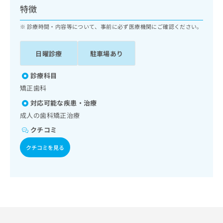
ッ
は
特徴
ク
こ
ナ
診療時間・内容等について、事前に必ず医療機関にご確認ください。
ち
ビ
ら
に
日曜診療
駐車場あり
関
広
す
広
告
る
診療科目
告
代
お
出
矯正歯科
理
問
稿
対応可能な疾患・治療
店
い
の
合
の
成人の歯科矯正治療
お
わ
方
問
クチコミ
せ
い
は
は
合
クチコミを見る
こ
こ
わ
ち
ち
せ
ら
ら
は
こ
こち
ち
広
らは
広
ら
告
マイ
告
出
ナビ