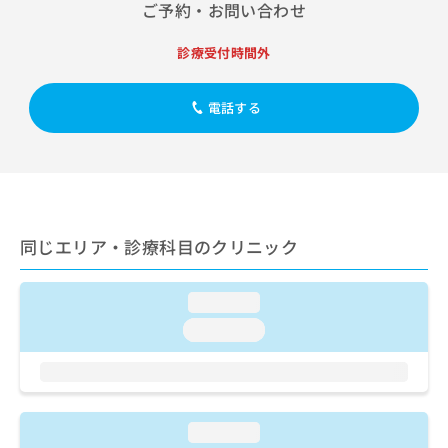
出
ご予約・お問い合わせ
稿
クリ
資
稿
ニッ
の
料
クナ
の
お
の
診療受付時間外
ビサ
お
問
ご
イト
問
い
請
への
い
電話する
合
お問
求
合
合せ
わ
は
フォ
わ
せ
こ
ーム
せ
は
ち
とな
は
こ
ら
りま
こ
ち
す。
ち
ら
クリ
無
同じエリア・診療科目のクリニック
ら
ニッ
料
クの
資
情
予
料
報
約・
loading...
の
症状
拡
loading...
のご
ご
充
相談
請
の
など
求
お
はで
は
申
きま
こ
せん
し
loading...
ので
ち
込