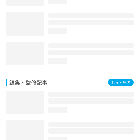
loading...
お
問
い
合
わ
loading...
せ
は
こ
ち
ら
loading...
編集・監修記事
もっと見る
loading...
loading...