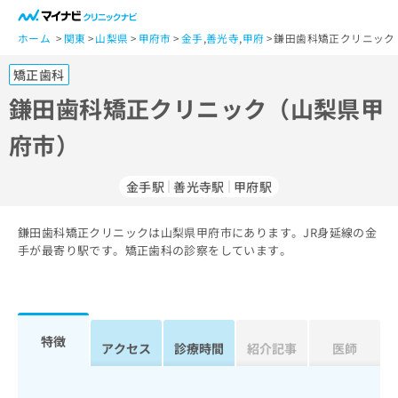
一
般
ホーム
関東
山梨県
甲府市
金手
,
善光寺
,
甲府
鎌田歯科矯正クリニック
ユ
矯正歯科
ー
ザ
鎌田歯科矯正クリニック（山梨県甲
ー
府市）
の
方
は
金手駅
善光寺駅
甲府駅
こ
ち
鎌田歯科矯正クリニックは山梨県甲府市にあります。JR身延線の金
ら
手が最寄り駅です。矯正歯科の診察をしています。
医
マ
療
イ
関
ナ
係
ビ
特徴
アクセス
診療時間
紹介記事
医師
者
ク
の
リ
方
ニ