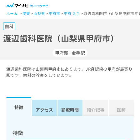
一
般
ホーム
関東
山梨県
甲府市
甲府
,
金手
渡辺歯科医院（山梨県甲府市 甲
ユ
歯科
ー
ザ
渡辺歯科医院（山梨県甲府市）
ー
の
甲府駅
金手駅
方
は
こ
渡辺歯科医院は山梨県甲府市にあります。JR身延線の甲府が最寄り
駅です。歯科の診察をしています。
ち
ら
医
マ
療
イ
特徴
アクセス
診療時間
紹介記事
医師
関
ナ
係
ビ
者
ク
の
リ
特徴
方
ニ