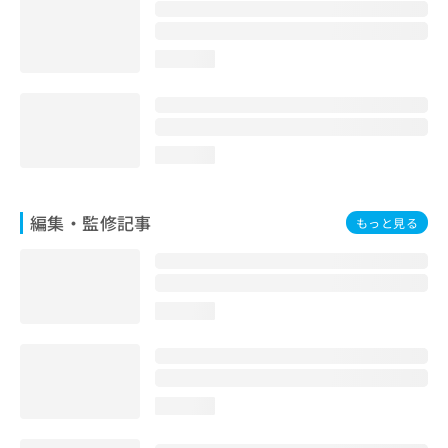
お
問
い
loading...
合
わ
せ
は
こ
loading...
ち
ら
編集・監修記事
もっと見る
loading...
loading...