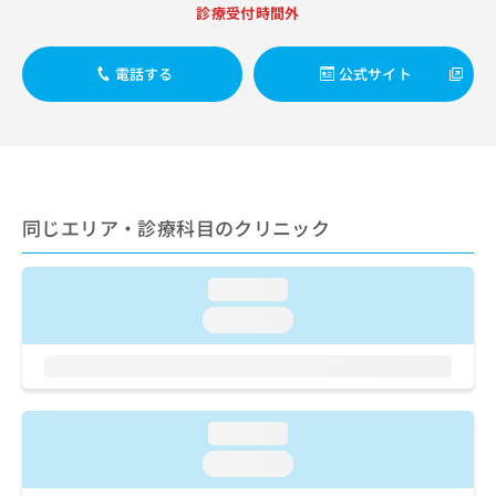
出
稿
クリ
資
診療受付時間外
稿
ニッ
の
料
クナ
の
お
の
ビサ
お
電話する
公式サイト
問
ご
イト
問
い
請
への
い
合
お問
求
合
合せ
わ
は
フォ
わ
せ
こ
ーム
せ
は
ち
とな
は
こ
ら
りま
同じエリア・診療科目のクリニック
こ
ち
す。
ち
ら
クリ
無
ら
ニッ
料
loading...
クの
資
情
予
loading...
料
報
約・
の
症状
拡
のご
ご
充
相談
請
の
など
求
お
はで
loading...
は
申
きま
こ
せん
し
loading...
ので
ち
込