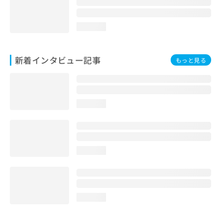
loading...
新着インタビュー記事
もっと見る
loading...
loading...
loading...