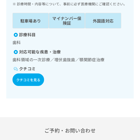
ッ
は
診療時間・内容等について、事前に必ず医療機関にご確認ください。
ク
こ
ナ
ち
マイナンバー保
駐車場あり
外国語対応
ビ
険証
ら
に
関
診療科目
広
す
広
歯科
告
る
告
代
対応可能な疾患・治療
お
出
理
問
歯科領域の一次診療／埋伏歯抜歯／顎関節症治療
稿
店
い
の
クチコミ
合
の
お
わ
方
問
クチコミを見る
せ
い
は
は
合
こ
こ
わ
ち
ち
せ
ら
ら
は
こ
こち
ち
広
らは
広
ら
ご予約・お問い合わせ
告
マイ
告
出
ナビ