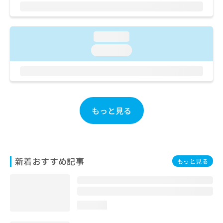
ご了
ら
み
承く
は
ださ
こ
無
い。
ち
料
loading...
ら
情
loading...
報
拡
掲
充
載
の
情
お
報
申
の
もっと見る
し
修
込
正
み
は
は
こ
こ
ち
新着おすすめ記事
もっと見る
ち
ら
ら
そ
の
loading...
他
の