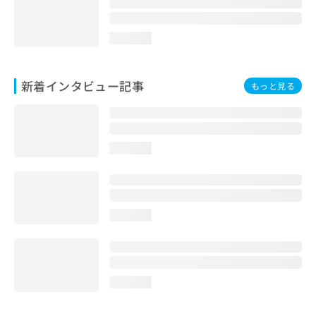
loading...
新着インタビュー記事
もっと見る
loading...
loading...
loading...