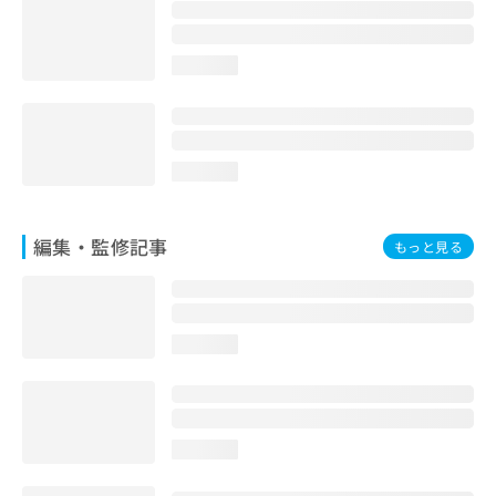
お
問
い
loading...
合
わ
せ
は
こ
loading...
ち
ら
編集・監修記事
もっと見る
loading...
loading...