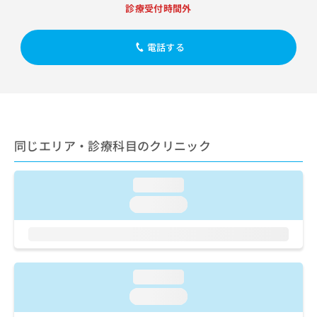
出
稿
クリ
資
診療受付時間外
稿
ニッ
の
料
クナ
の
お
の
ビサ
お
電話する
問
ご
イト
問
い
請
への
い
合
お問
求
合
合せ
わ
は
フォ
わ
せ
こ
ーム
せ
は
ち
とな
は
こ
ら
りま
同じエリア・診療科目のクリニック
こ
ち
す。
ち
ら
クリ
無
ら
ニッ
料
loading...
クの
資
情
予
loading...
料
報
約・
の
症状
拡
のご
ご
充
相談
請
の
など
求
お
はで
loading...
は
申
きま
こ
せん
し
loading...
ので
ち
込