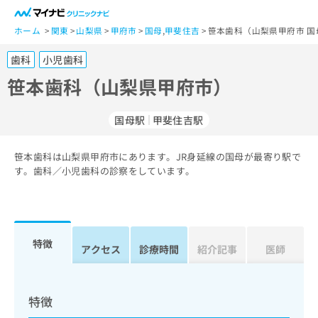
一
般
ホーム
関東
山梨県
甲府市
国母
,
甲斐住吉
笹本歯科（山梨県甲府市 国
ユ
歯科
小児歯科
ー
ザ
笹本歯科（山梨県甲府市）
ー
の
国母駅
甲斐住吉駅
方
は
こ
笹本歯科は山梨県甲府市にあります。JR身延線の国母が最寄り駅で
す。歯科／小児歯科の診察をしています。
ち
ら
医
マ
療
イ
特徴
アクセス
診療時間
紹介記事
医師
関
ナ
係
ビ
者
ク
の
リ
特徴
方
ニ