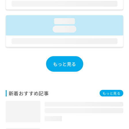
ご了
ら
み
承く
は
ださ
こ
無
い。
ち
料
loading...
ら
情
loading...
報
拡
掲
充
載
の
情
お
報
申
の
もっと見る
し
修
込
正
み
は
は
こ
こ
ち
新着おすすめ記事
もっと見る
ち
ら
ら
そ
の
loading...
他
の