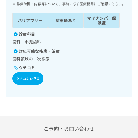
ッ
は
診療時間・内容等について、事前に必ず医療機関にご確認ください。
ク
こ
ナ
ち
マイナンバー保
バリアフリー
駐車場あり
ビ
険証
ら
に
関
診療科目
広
す
広
歯科 小児歯科
告
る
告
代
対応可能な疾患・治療
お
出
理
問
歯科領域の一次診療
稿
店
い
の
クチコミ
合
の
お
わ
方
問
クチコミを見る
せ
い
は
は
合
こ
こ
わ
ち
ち
せ
ら
ら
は
こ
こち
ち
広
らは
広
ら
ご予約・お問い合わせ
告
マイ
告
出
ナビ