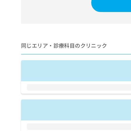
せ
こち
ち
らは
は
マイ
こ
ら
ナビ
ち
クリ
ら
ニッ
クナ
広
ビサ
広
資
イト
告
同じエリア・診療科目のクリニック
告
への
料
出
出
お問
の
稿
合せ
稿
ご
の
フォ
の
請
お
ーム
お
求
問
とな
問
りま
は
い
い
す。
こ
合
合
クリ
ち
わ
ニッ
わ
ら
せ
クの
せ
は
予
は
約・
こ
こ
無
症状
ち
ち
のご
料
ら
相談
ら
情
など
報
はで