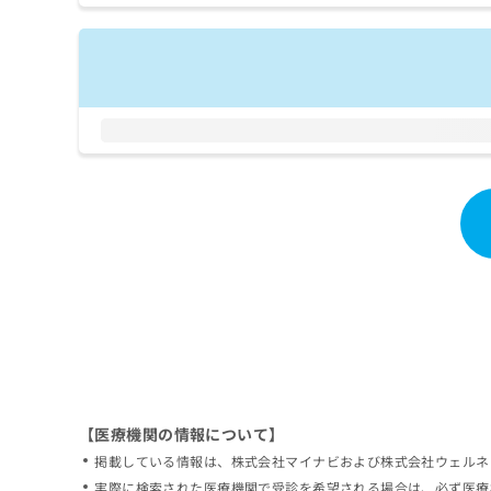
拡
資
きま
充
料
せん
の
ので
の
ご了
お
ご
承く
申
請
ださ
し
求
い。
込
は
み
こ
は
ち
こ
ら
ち
ら
無
料
掲
情
載
報
情
拡
報
充
の
の
修
お
【医療機関の情報について】
正
申
掲載している情報は、株式会社マイナビおよび株式会社ウェルネ
は
し
こ
実際に検索された医療機関で受診を希望される場合は、必ず医療
込