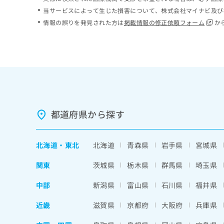
ち
み
当サービスによって生じた損害について、株式会社マイナビ及び
ら
は
情報の誤りを発見された方は
掲載情報の修正依頼フォーム
か
こ
ち
そ
ら
の
他
の
お
問
い
都道府県から探す
合
わ
せ
北海道
・
東北
北海道
青森県
岩手県
宮城県
は
こ
関東
茨城県
栃木県
群馬県
埼玉県
ち
ら
中部
新潟県
富山県
石川県
福井県
近畿
滋賀県
京都府
大阪府
兵庫県