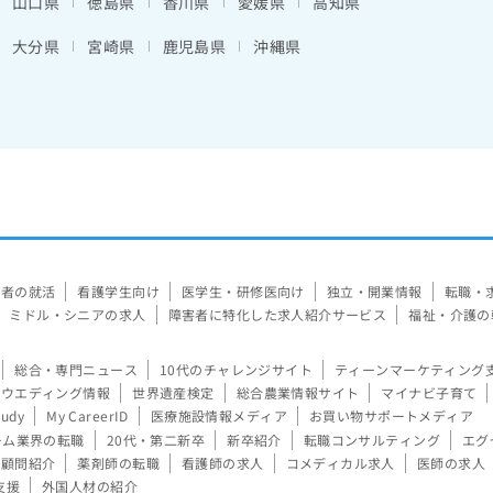
山口県
徳島県
香川県
愛媛県
高知県
大分県
宮崎県
鹿児島県
沖縄県
験者の就活
看護学生向け
医学生・研修医向け
独立・開業情報
転職・
ミドル・シニアの求人
障害者に特化した求人紹介サービス
福祉・介護の
総合・専門ニュース
10代のチャレンジサイト
ティーンマーケティング
ウエディング情報
世界遺産検定
総合農業情報サイト
マイナビ子育て
tudy
My CareerID
医療施設情報メディア
お買い物サポートメディア
ーム業界の転職
20代・第二新卒
新卒紹介
転職コンサルティング
エグ
顧問紹介
薬剤師の転職
看護師の求人
コメディカル求人
医師の求人
支援
外国人材の紹介