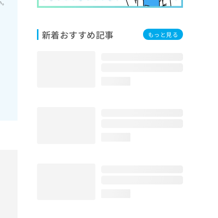
い。
新着おすすめ記事
もっと見る
loading...
loading...
loading...