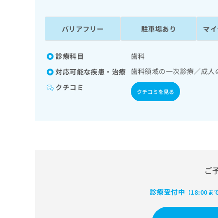
係
ク
者
リ
の
ニ
バリアフリー
駐車場あり
マイ
ッ
方
ク
は
ナ
診療科目
歯科
こ
ビ
歯科領域の一次診療／成人
対応可能な疾患・治療
ち
に
関
ら
クチコミ
クチコミを見る
す
る
お
広
広
問
告
告
い
出
代
合
稿
わ
理
の
せ
店
ご
お
は
の
問
こ
い
診療受付中
方
ち
（18:00ま
合
ら
は
わ
こ