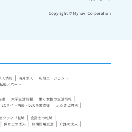
Copyright © Mynavi Corporation
求人情報
海外求人
転職エージェント
転職／パート
支援
大学生活情報
働く女性の生活情報
ECサイト構築・D2C事業支援
ふるさと納税
ゼクティブ転職
会計士の転職
保育士の求人
無期雇用派遣
介護の求人