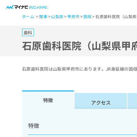
一
ホーム
関東
山梨県
甲府市
国母
石原歯科医院（山梨県
般
ユ
歯科
ー
ザ
石原歯科医院（山梨県甲
ー
の
方
石原歯科医院は山梨県甲府市にあります。JR身延線の国
は
こ
ち
ら
特徴
アクセス
医
マ
療
イ
特徴
ナ
関
ビ