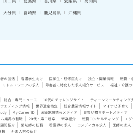
山口県
徳島県
香川県
愛媛県
高知県
大分県
宮崎県
鹿児島県
沖縄県
験者の就活
看護学生向け
医学生・研修医向け
独立・開業情報
転職・
ミドル・シニアの求人
障害者に特化した求人紹介サービス
福祉・介護の
総合・専門ニュース
10代のチャレンジサイト
ティーンマーケティング
ウエディング情報
世界遺産検定
総合農業情報サイト
マイナビ子育て
tudy
My CareerID
医療施設情報メディア
お買い物サポートメディア
ーム業界の転職
20代・第二新卒
新卒紹介
転職コンサルティング
エグ
顧問紹介
薬剤師の転職
看護師の求人
コメディカル求人
医師の求人
支援
外国人材の紹介