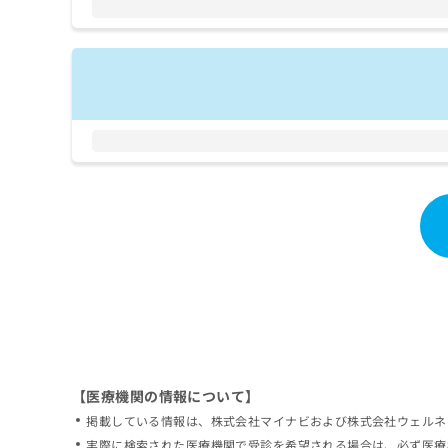
拡
資
きま
充
料
せん
の
ので
の
ご了
お
ご
承く
申
請
ださ
し
求
い。
込
は
み
こ
は
ち
こ
ら
ち
ら
無
料
掲
情
載
報
情
拡
報
充
の
の
修
お
【医療機関の情報について】
正
申
掲載している情報は、株式会社マイナビおよび株式会社ウェルネ
は
し
こ
実際に検索された医療機関で受診を希望される場合は、必ず医療
込