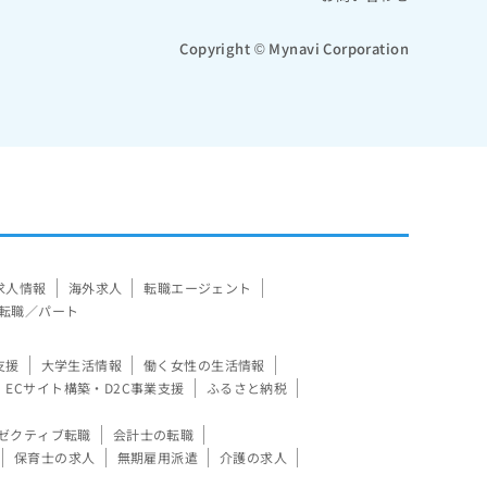
Copyright © Mynavi Corporation
求人情報
海外求人
転職エージェント
転職／パート
支援
大学生活情報
働く女性の生活情報
ECサイト構築・D2C事業支援
ふるさと納税
ゼクティブ転職
会計士の転職
保育士の求人
無期雇用派遣
介護の求人