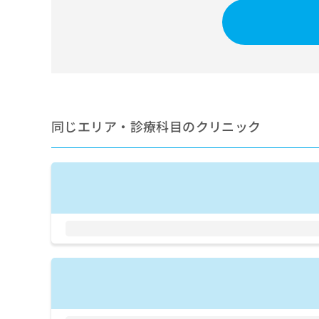
せ
こち
ち
らは
は
マイ
こ
ら
ナビ
ち
クリ
ら
ニッ
クナ
広
ビサ
広
資
イト
告
告
への
料
出
出
同じエリア・診療科目のクリニック
お問
の
稿
合せ
稿
ご
の
フォ
の
請
お
ーム
お
求
問
とな
問
りま
は
い
い
す。
こ
合
合
クリ
ち
わ
ニッ
わ
ら
せ
クの
せ
は
予
は
約・
こ
こ
無
症状
ち
ち
のご
料
ら
相談
ら
情
など
報
はで