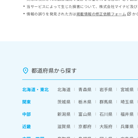
ち
み
当サービスによって生じた損害について、株式会社マイナビ及び
ら
は
情報の誤りを発見された方は
掲載情報の修正依頼フォーム
か
こ
ち
そ
ら
の
他
の
お
問
い
都道府県から探す
合
わ
せ
北海道
・
東北
北海道
青森県
岩手県
宮城県
は
こ
関東
茨城県
栃木県
群馬県
埼玉県
ち
ら
中部
新潟県
富山県
石川県
福井県
近畿
滋賀県
京都府
大阪府
兵庫県