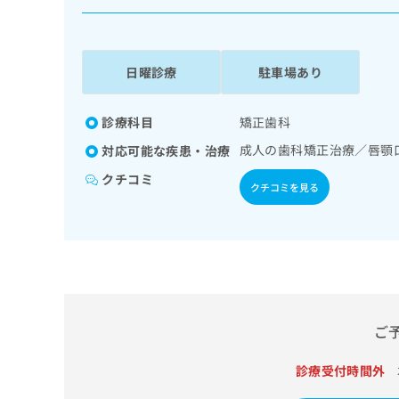
係
ク
者
リ
の
ニ
ッ
方
日曜診療
駐車場あり
ク
は
ナ
こ
ビ
診療科目
矯正歯科
ち
に
成人の歯科矯正治療／唇顎
対応可能な疾患・治療
関
ら
す
クチコミ
クチコミを見る
る
お
広
広
問
告
告
い
出
代
合
稿
わ
理
の
せ
店
お
は
の
ご
問
こ
い
方
ち
合
ら
診療受付時間外
は
わ
こ