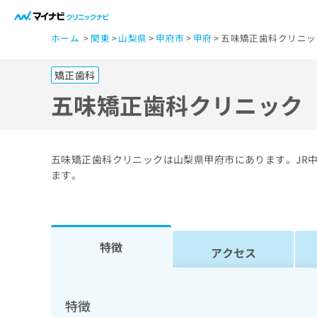
一
ホーム
関東
山梨県
甲府市
甲府
五味矯正歯科クリニッ
般
ユ
矯正歯科
ー
ザ
五味矯正歯科クリニック
ー
の
方
五味矯正歯科クリニックは山梨県甲府市にあります。JR
は
ます。
こ
ち
ら
特徴
アクセス
医
マ
療
イ
ナ
関
特徴
ビ