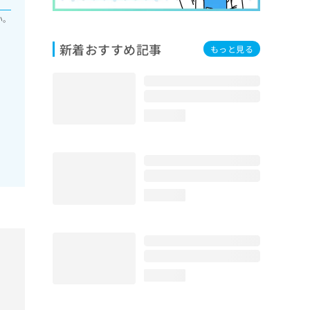
い。
新着おすすめ記事
もっと見る
loading...
loading...
loading...