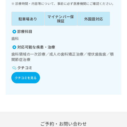
ッ
は
診療時間・内容等について、事前に必ず医療機関にご確認ください。
ク
こ
ナ
ち
マイナンバー保
駐車場あり
外国語対応
ビ
険証
ら
に
関
診療科目
広
す
広
歯科
告
る
告
代
対応可能な疾患・治療
お
出
理
問
歯科領域の一次診療／成人の歯科矯正治療／埋伏歯抜歯／顎
稿
店
関節症治療
い
の
合
の
お
クチコミ
わ
方
問
せ
い
クチコミを見る
は
は
合
こ
こ
わ
ち
ち
せ
ら
ら
は
こ
こち
ち
広
らは
広
ら
告
マイ
告
ご予約・お問い合わせ
出
ナビ