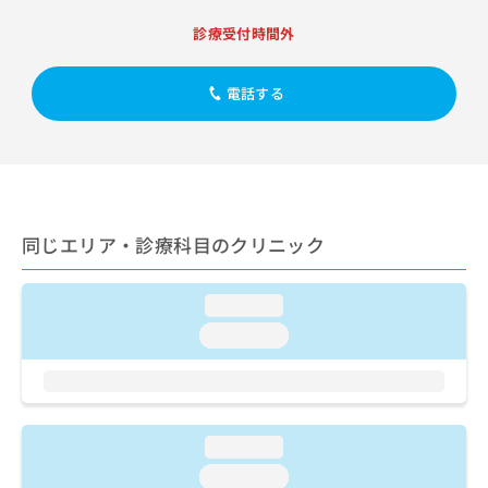
出
稿
クリ
資
稿
ニッ
の
診療受付時間外
料
クナ
の
お
の
ビサ
お
問
ご
イト
問
電話する
い
請
への
い
合
お問
求
合
合せ
わ
は
フォ
わ
せ
こ
ーム
せ
は
ち
とな
は
こ
ら
りま
こ
ち
す。
同じエリア・診療科目のクリニック
ち
ら
クリ
無
ら
ニッ
料
クの
資
情
loading...
予
料
報
約・
loading...
の
症状
拡
のご
ご
充
相談
請
の
など
求
お
はで
は
申
きま
loading...
こ
せん
し
ので
ち
込
loading...