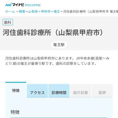
一
般
ホーム
関東
山梨県
甲府市
竜王
河住歯科診療所（山梨県甲府市 竜王
ユ
歯科
ー
ザ
河住歯科診療所（山梨県甲府市）
ー
の
竜王駅
方
は
こ
河住歯科診療所は山梨県甲府市にあります。JR中央本線(高尾～み
どり湖)の竜王が最寄り駅です。歯科の診察をしています。
ち
ら
医
マ
療
イ
特徴
アクセス
診療時間
紹介記事
医師
関
ナ
係
ビ
者
ク
の
リ
特徴
方
ニ