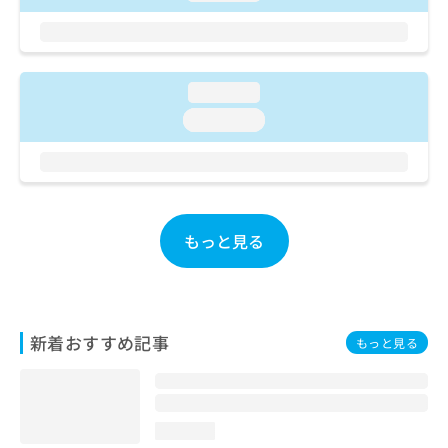
ご了
ら
み
承く
は
ださ
こ
無
い。
ち
料
ら
loading...
情
報
loading...
拡
掲
充
載
の
情
お
報
申
の
し
修
もっと見る
込
正
み
は
は
こ
こ
ち
ち
ら
新着おすすめ記事
もっと見る
ら
そ
の
他
loading...
の