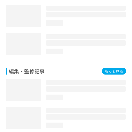
お
問
い
合
loading...
わ
せ
は
こ
ち
loading...
ら
編集・監修記事
もっと見る
loading...
loading...