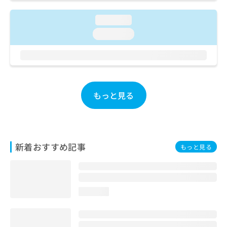
ご了
ら
み
承く
は
ださ
loading...
こ
無
い。
loading...
ち
料
ら
情
報
拡
掲
充
載
の
情
もっと見る
お
報
申
の
し
修
込
正
み
は
新着おすすめ記事
もっと見る
は
こ
こ
ち
ち
ら
ら
loading...
そ
の
他
の