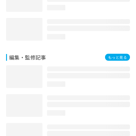
お
loading...
問
い
合
わ
せ
loading...
は
こ
ち
編集・監修記事
もっと見る
ら
loading...
loading...