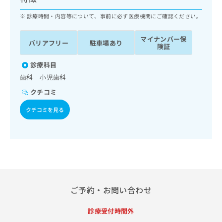
ッ
は
ク
診療時間・内容等について、事前に必ず医療機関にご確認ください。
こ
ナ
ち
ビ
ら
マイナンバー保
バリアフリー
駐車場あり
に
険証
関
広
す
診療科目
広
告
る
告
歯科 小児歯科
代
お
出
クチコミ
理
問
稿
店
い
の
クチコミを見る
合
の
お
わ
方
問
せ
い
は
は
合
こ
こ
わ
ち
ち
せ
ら
ら
は
こ
ご予約・お問い合わせ
こち
ち
広
らは
広
ら
告
マイ
診療受付時間外
告
出
ナビ