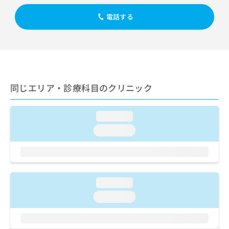
出
稿
クリ
資
稿
ニッ
の
料
電話する
クナ
の
お
の
ビサ
お
問
ご
イト
問
い
請
への
い
合
お問
求
合
合せ
わ
は
フォ
わ
せ
こ
ーム
せ
同じエリア・診療科目のクリニック
は
ち
とな
は
こ
ら
りま
こ
ち
す。
ち
loading...
ら
クリ
無
ら
ニッ
loading...
料
クの
資
情
予
料
報
約・
の
症状
拡
のご
ご
充
相談
請
loading...
の
など
求
お
はで
loading...
は
申
きま
こ
せん
し
ので
ち
込