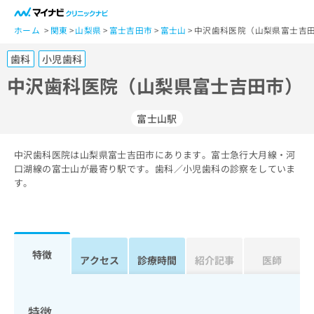
一
般
ホーム
関東
山梨県
富士吉田市
富士山
中沢歯科医院（山梨県富士吉田
ユ
歯科
小児歯科
ー
ザ
中沢歯科医院（山梨県富士吉田市）
ー
の
富士山駅
方
は
こ
中沢歯科医院は山梨県富士吉田市にあります。富士急行大月線・河
口湖線の富士山が最寄り駅です。歯科／小児歯科の診察をしていま
ち
す。
ら
医
マ
療
イ
関
ナ
特徴
アクセス
診療時間
紹介記事
医師
係
ビ
者
ク
の
リ
方
ニ
特徴