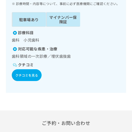
ッ
は
診療時間・内容等について、事前に必ず医療機関にご確認ください。
ク
こ
ナ
ち
マイナンバー保
駐車場あり
ビ
険証
ら
に
関
診療科目
広
す
広
歯科 小児歯科
告
る
告
代
対応可能な疾患・治療
お
出
理
問
歯科領域の一次診療／埋伏歯抜歯
稿
店
い
の
クチコミ
合
の
お
わ
方
問
クチコミを見る
せ
い
は
は
合
こ
こ
わ
ち
ち
せ
ら
ら
は
こ
こち
ち
広
らは
広
ら
ご予約・お問い合わせ
告
マイ
告
出
ナビ