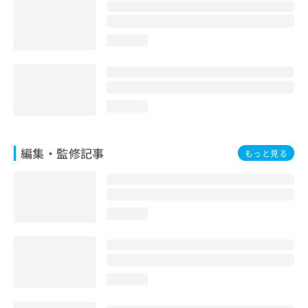
お
問
い
loading...
合
わ
せ
は
こ
loading...
ち
ら
編集・監修記事
もっと見る
loading...
loading...