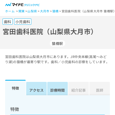
一
般
ホーム
関東
山梨県
大月市
猿橋
宮田歯科医院（山梨県大月市 猿橋駅
ユ
歯科
小児歯科
ー
ザ
宮田歯科医院（山梨県大月市）
ー
の
猿橋駅
方
は
こ
宮田歯科医院は山梨県大月市にあります。JR中央本線(高尾～みど
り湖)の猿橋が最寄り駅です。歯科／小児歯科の診察をしています。
ち
ら
医
マ
療
イ
特徴
アクセス
診療時間
紹介記事
医師
関
ナ
係
ビ
者
ク
の
リ
特徴
方
ニ