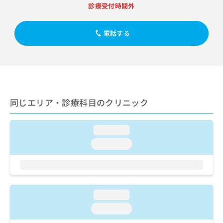
出
稿
クリ
資
診療受付時間外
稿
ニッ
の
料
クナ
の
お
の
ビサ
お
電話する
問
ご
イト
問
い
請
への
い
合
お問
求
合
合せ
わ
は
フォ
わ
せ
こ
ーム
せ
は
ち
とな
は
こ
ら
りま
同じエリア・診療科目のクリニック
こ
ち
す。
ち
ら
クリ
無
ら
ニッ
料
loading...
クの
資
情
予
loading...
料
報
約・
の
症状
拡
のご
ご
充
相談
請
の
など
求
お
はで
loading...
は
申
きま
こ
せん
し
loading...
ので
ち
込