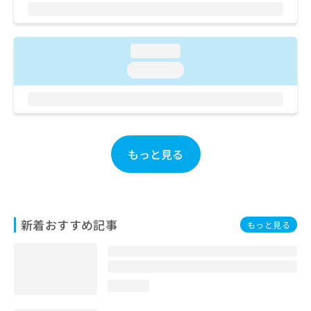
ご了
ら
み
承く
は
ださ
こ
無
い。
ち
料
loading...
ら
情
loading...
報
拡
掲
充
載
の
情
お
報
申
の
もっと見る
し
修
込
正
み
は
は
こ
こ
ち
新着おすすめ記事
もっと見る
ち
ら
ら
そ
の
loading...
他
の