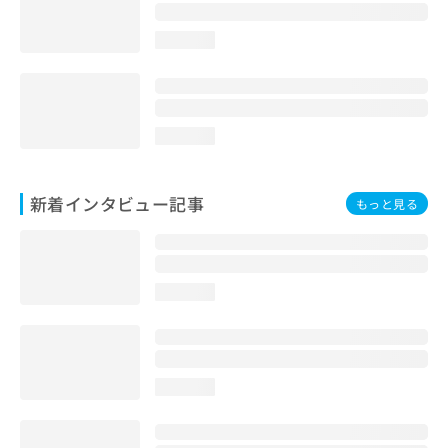
loading...
loading...
新着インタビュー記事
もっと見る
loading...
loading...