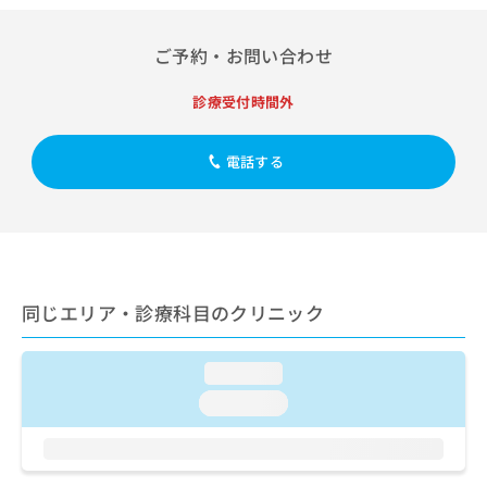
出
稿
クリ
資
稿
ニッ
の
料
クナ
の
お
ご予約・お問い合わせ
の
ビサ
お
問
ご
イト
問
い
請
への
診療受付時間外
い
合
お問
求
合
合せ
わ
は
フォ
わ
せ
電話する
こ
ーム
せ
は
ち
とな
は
こ
ら
りま
こ
ち
す。
ち
ら
クリ
無
ら
ニッ
料
クの
資
情
予
同じエリア・診療科目のクリニック
料
報
約・
の
症状
拡
のご
ご
充
loading...
相談
請
の
など
loading...
求
お
はで
は
申
きま
こ
せん
し
ので
ち
込