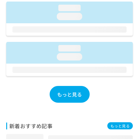
ご了
ら
み
承く
loading...
は
ださ
こ
無
loading...
い。
ち
料
ら
情
報
拡
掲
充
loading...
載
の
情
loading...
お
報
申
の
し
修
込
正
み
は
は
こ
もっと見る
こ
ち
ち
ら
ら
そ
の
新着おすすめ記事
もっと見る
他
の