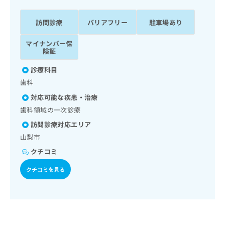
ッ
は
ク
こ
訪問診療
バリアフリー
駐車場あり
ナ
ち
ビ
ら
マイナンバー保
に
険証
関
広
す
広
診療科目
告
る
告
歯科
代
お
出
理
問
稿
対応可能な疾患・治療
店
い
の
歯科領域の一次診療
合
の
お
訪問診療対応エリア
わ
方
問
せ
山梨市
い
は
は
合
こ
クチコミ
こ
わ
ち
ち
せ
クチコミを見る
ら
ら
は
こ
こち
ち
広
らは
広
ら
告
マイ
告
出
ナビ