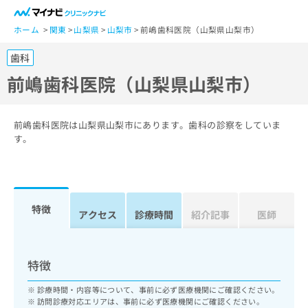
一
般
ホーム
関東
山梨県
山梨市
前嶋歯科医院（山梨県山梨市）
ユ
歯科
ー
ザ
前嶋歯科医院（山梨県山梨市）
ー
の
方
前嶋歯科医院は山梨県山梨市にあります。歯科の診察をしていま
は
す。
こ
ち
ら
特徴
医
アクセス
診療時間
紹介記事
医師
マ
療
イ
関
ナ
係
ビ
特徴
者
ク
の
リ
診療時間・内容等について、事前に必ず医療機関にご確認ください。
方
ニ
訪問診療対応エリアは、事前に必ず医療機関にご確認ください。