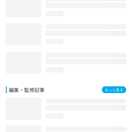
お
問
loading...
い
合
わ
せ
は
loading...
こ
ち
ら
loading...
編集・監修記事
もっと見る
loading...