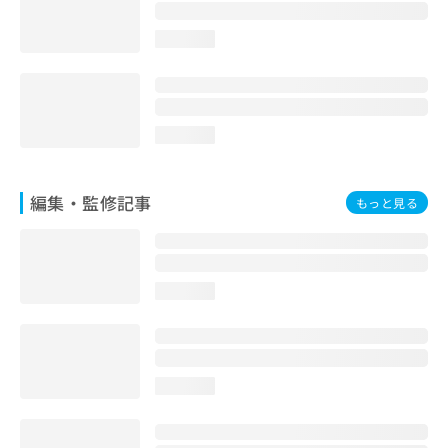
お
問
loading...
い
合
わ
せ
は
loading...
こ
ち
ら
編集・監修記事
もっと見る
loading...
loading...