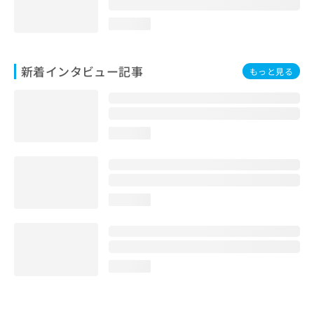
loading...
新着インタビュー記事
もっと見る
loading...
loading...
loading...