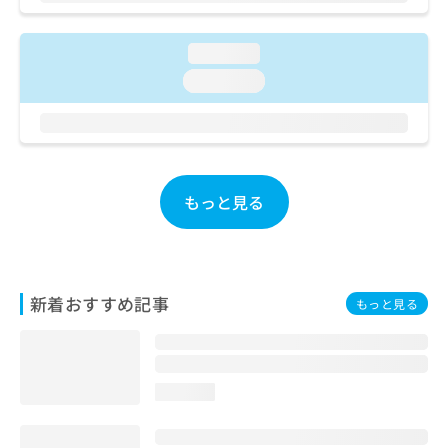
ご了
ら
み
承く
は
ださ
こ
無
loading...
い。
ち
料
loading...
ら
情
報
拡
掲
充
載
の
情
お
報
もっと見る
申
の
し
修
込
正
み
は
は
こ
新着おすすめ記事
もっと見る
こ
ち
ち
ら
ら
そ
loading...
の
他
の