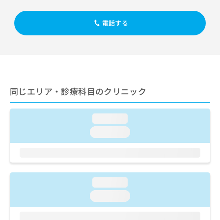
出
稿
クリ
資
稿
ニッ
の
料
クナ
の
電話する
お
の
ビサ
お
問
ご
イト
問
い
請
への
い
合
お問
求
合
合せ
わ
は
フォ
わ
せ
こ
ーム
せ
は
ち
とな
同じエリア・診療科目のクリニック
は
こ
ら
りま
こ
ち
す。
ち
ら
クリ
無
loading...
ら
ニッ
料
クの
loading...
資
情
予
料
報
約・
の
症状
拡
のご
ご
充
相談
請
の
など
loading...
求
お
はで
は
申
loading...
きま
こ
せん
し
ので
ち
込