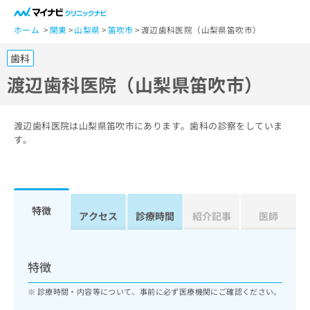
一
般
ホーム
関東
山梨県
笛吹市
渡辺歯科医院（山梨県笛吹市）
ユ
歯科
ー
ザ
渡辺歯科医院（山梨県笛吹市）
ー
の
方
渡辺歯科医院は山梨県笛吹市にあります。歯科の診察をしていま
は
す。
こ
ち
ら
特徴
医
アクセス
診療時間
紹介記事
医師
マ
療
イ
関
ナ
係
ビ
特徴
者
ク
の
リ
診療時間・内容等について、事前に必ず医療機関にご確認ください。
方
ニ