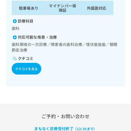
ッ
は
マイナンバー保
駐車場あり
外国語対応
ク
こ
険証
ナ
ち
ビ
診療科目
ら
に
歯科
関
広
対応可能な疾患・治療
す
広
告
る
歯科領域の一次診療／障害者の歯科治療／埋伏歯抜歯／顎関
告
代
お
節症治療
出
理
問
稿
クチコミ
店
い
の
合
の
お
クチコミを見る
わ
方
問
せ
い
は
は
合
こ
こ
わ
ち
ち
せ
ら
ら
は
こ
こち
ち
ご予約・お問い合わせ
広
らは
広
ら
告
マイ
告
出
ナビ
まもなく診療受付終了
（12:30まで）