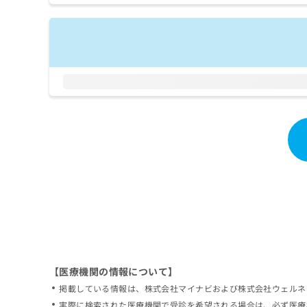
拡
資
きま
充
料
せん
の
ので
の
ご了
お
ご
承く
申
請
ださ
し
求
い。
込
は
み
こ
は
ち
こ
ら
ち
ら
無
料
掲
情
載
報
情
拡
報
充
の
の
修
お
【医療機関の情報について】
正
申
掲載している情報は、株式会社マイナビおよび株式会社ウェルネ
は
し
こ
実際に検索された医療機関で受診を希望される場合は、必ず医療
込