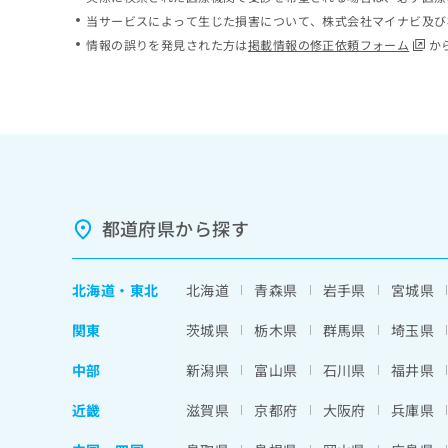
ち
み
当サービスによって生じた損害について、株式会社マイナビ及び
ら
は
情報の誤りを発見された方は
掲載情報の修正依頼フォーム
か
こ
ち
そ
ら
の
他
の
お
問
い
都道府県から探す
合
わ
せ
北海道
・
東北
北海道
青森県
岩手県
宮城県
は
こ
関東
茨城県
栃木県
群馬県
埼玉県
ち
ら
中部
新潟県
富山県
石川県
福井県
近畿
滋賀県
京都府
大阪府
兵庫県