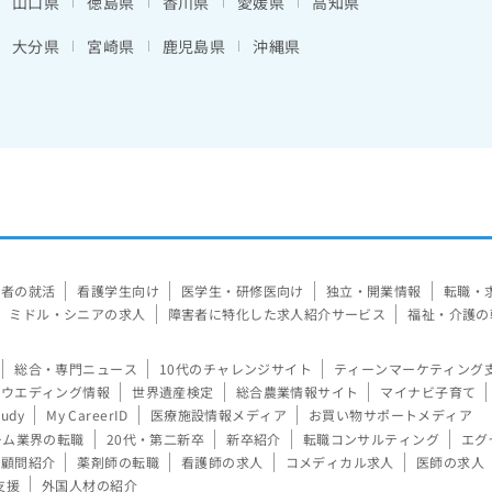
山口県
徳島県
香川県
愛媛県
高知県
大分県
宮崎県
鹿児島県
沖縄県
験者の就活
看護学生向け
医学生・研修医向け
独立・開業情報
転職・
ミドル・シニアの求人
障害者に特化した求人紹介サービス
福祉・介護の
総合・専門ニュース
10代のチャレンジサイト
ティーンマーケティング
ウエディング情報
世界遺産検定
総合農業情報サイト
マイナビ子育て
tudy
My CareerID
医療施設情報メディア
お買い物サポートメディア
ーム業界の転職
20代・第二新卒
新卒紹介
転職コンサルティング
エグ
顧問紹介
薬剤師の転職
看護師の求人
コメディカル求人
医師の求人
支援
外国人材の紹介