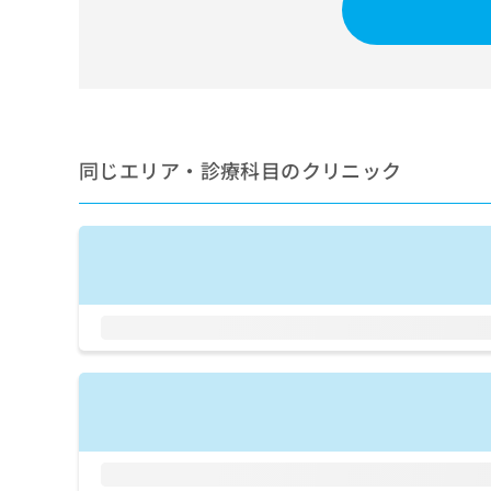
せ
こち
ち
らは
は
マイ
こ
ら
ナビ
ち
クリ
ら
ニッ
クナ
広
ビサ
広
資
イト
告
同じエリア・診療科目のクリニック
告
への
料
出
出
お問
の
稿
合せ
稿
ご
の
フォ
の
請
お
ーム
お
求
問
とな
問
りま
は
い
い
す。
こ
合
合
クリ
ち
わ
ニッ
わ
ら
せ
クの
せ
は
予
は
約・
こ
こ
無
症状
ち
ち
のご
料
ら
相談
ら
情
など
報
はで