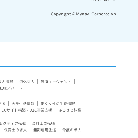
Copyright © Mynavi Corporation
求人情報
海外求人
転職エージェント
転職／パート
支援
大学生活情報
働く女性の生活情報
ECサイト構築・D2C事業支援
ふるさと納税
ゼクティブ転職
会計士の転職
保育士の求人
無期雇用派遣
介護の求人