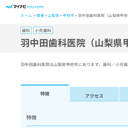
一
ホーム
関東
山梨県
甲府市
羽中田歯科医院（山梨県甲府
般
ユ
歯科
小児歯科
ー
ザ
羽中田歯科医院（山梨県
ー
の
方
羽中田歯科医院は山梨県甲府市にあります。歯科／小児歯
は
こ
ち
ら
特徴
アクセス
医
マ
療
イ
特徴
ナ
関
ビ