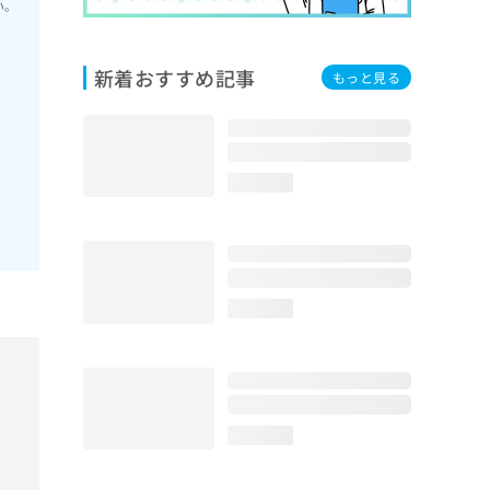
い。
新着おすすめ記事
もっと見る
loading...
loading...
loading...