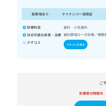
係
ク
者
リ
の
ニ
駐車場あり
マイナンバー保険証
ッ
方
ク
は
ナ
診療科目
歯科 小児歯科
こ
ビ
歯科領域の一次診療／顎関
対応可能な疾患・治療
ち
に
関
ら
クチコミ
クチコミを見る
す
る
お
広
広
問
告
告
い
出
代
合
稿
わ
理
の
せ
店
ご
お
は
の
問
こ
い
診療受付時間外
方
ち
合
ら
は
わ
こ