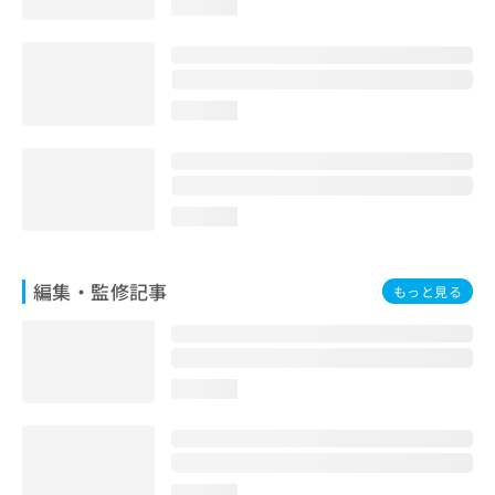
loading...
お
問
い
合
わ
loading...
せ
は
こ
ち
ら
loading...
編集・監修記事
もっと見る
loading...
loading...