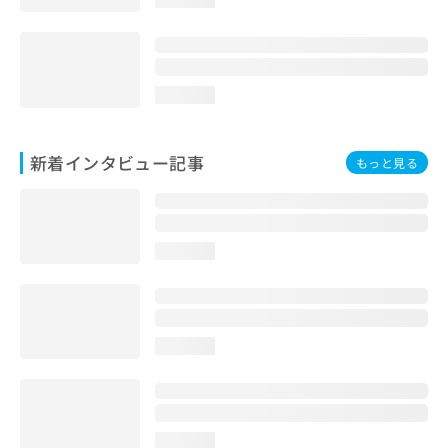
loading...
新着インタビュー記事
もっと見る
loading...
loading...
loading...