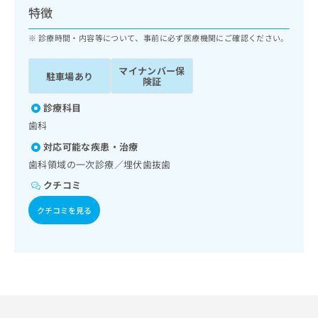
ッ
は
特徴
ク
こ
ナ
診療時間・内容等について、事前に必ず医療機関にご確認ください。
ち
ビ
ら
に
マイナンバー保
駐車場あり
関
険証
広
す
広
告
る
診療科目
告
代
お
出
歯科
理
問
稿
対応可能な疾患・治療
店
い
の
合
の
歯科領域の一次診療／埋伏歯抜歯
お
わ
方
問
クチコミ
せ
い
は
は
合
クチコミを見る
こ
こ
わ
ち
ち
せ
ら
ら
は
こ
こち
ち
広
らは
広
ら
告
マイ
告
出
ナビ