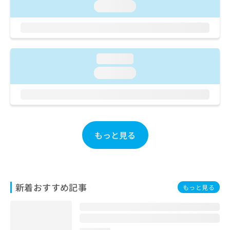
ご了
ら
み
loading...
承く
は
ださ
こ
無
い。
ち
料
ら
情
報
loading...
拡
掲
loading...
充
載
の
情
お
報
申
の
し
修
込
正
もっと見る
み
は
は
こ
こ
ち
ち
ら
ら
新着おすすめ記事
もっと見る
そ
の
他
の