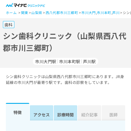
一
般
ホーム
関東
山梨県
西八代郡市川三郷町
市川大門
,
市川本町
,
芦川
シン
ユ
歯科
ー
ザ
シン歯科クリニック（山梨県西八代
ー
郡市川三郷町）
の
方
は
市川大門駅
市川本町駅
芦川駅
こ
ち
シン歯科クリニックは山梨県西八代郡市川三郷町にあります。JR身
ら
延線の市川大門が最寄り駅です。歯科の診察をしています。
医
マ
療
イ
関
ナ
係
ビ
特徴
アクセス
診療時間
紹介記事
医師
者
ク
の
リ
方
ニ