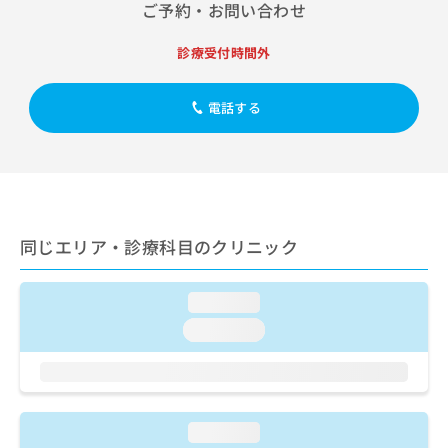
出
ご予約・お問い合わせ
稿
クリ
資
稿
ニッ
の
料
クナ
の
お
の
診療受付時間外
ビサ
お
問
ご
イト
問
い
請
への
い
電話する
合
お問
求
合
合せ
わ
は
フォ
わ
せ
こ
ーム
せ
は
ち
とな
は
こ
ら
りま
こ
ち
す。
ち
ら
クリ
無
同じエリア・診療科目のクリニック
ら
ニッ
料
クの
資
情
予
料
報
約・
loading...
の
症状
拡
loading...
のご
ご
充
相談
請
の
など
求
お
はで
は
申
きま
こ
せん
し
loading...
ので
ち
込