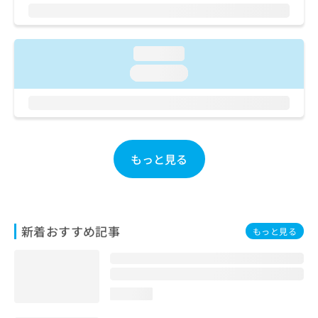
ご了
ら
み
承く
は
ださ
こ
無
い。
ち
料
loading...
ら
情
loading...
報
拡
掲
充
載
の
情
お
報
申
の
もっと見る
し
修
込
正
み
は
は
こ
こ
ち
新着おすすめ記事
もっと見る
ち
ら
ら
そ
の
loading...
他
の