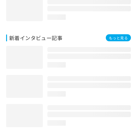
loading...
新着インタビュー記事
もっと見る
loading...
loading...
loading...