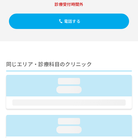
出
稿
クリ
資
診療受付時間外
稿
ニッ
の
料
クナ
の
お
の
ビサ
お
問
電話する
ご
イト
問
い
請
への
い
合
お問
求
合
合せ
わ
は
フォ
わ
せ
こ
ーム
せ
は
ち
とな
は
こ
ら
りま
同じエリア・診療科目のクリニック
こ
ち
す。
ち
ら
クリ
無
ら
ニッ
料
loading...
クの
資
情
予
loading...
料
報
約・
の
症状
拡
のご
ご
充
相談
請
の
など
求
お
はで
loading...
は
申
きま
こ
せん
し
loading...
ので
ち
込