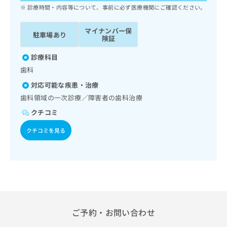
ッ
は
診療時間・内容等について、事前に必ず医療機関にご確認ください。
ク
こ
ナ
ち
マイナンバー保
駐車場あり
ビ
険証
ら
に
関
診療科目
広
す
広
歯科
告
る
告
代
対応可能な疾患・治療
お
出
理
問
歯科領域の一次診療／障害者の歯科治療
稿
店
い
の
クチコミ
合
の
お
わ
方
問
クチコミを見る
せ
い
は
は
合
こ
こ
わ
ち
ち
せ
ら
ら
は
こ
こち
ち
広
らは
広
ら
告
ご予約・お問い合わせ
マイ
告
出
ナビ