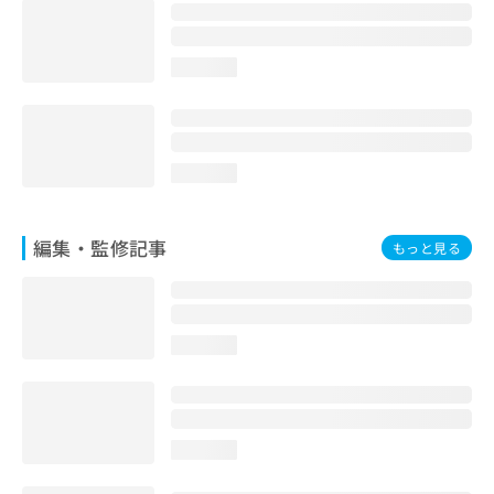
お
問
い
loading...
合
わ
せ
は
こ
loading...
ち
ら
編集・監修記事
もっと見る
loading...
loading...