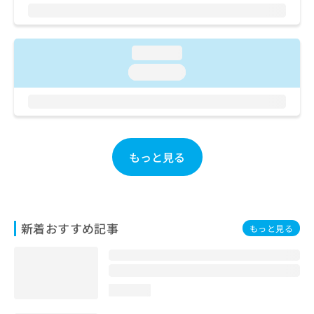
ご了
ら
み
承く
は
ださ
こ
無
い。
ち
料
loading...
ら
情
loading...
報
拡
掲
充
載
の
情
お
報
申
の
もっと見る
し
修
込
正
み
は
は
こ
こ
ち
新着おすすめ記事
もっと見る
ち
ら
ら
そ
の
loading...
他
の