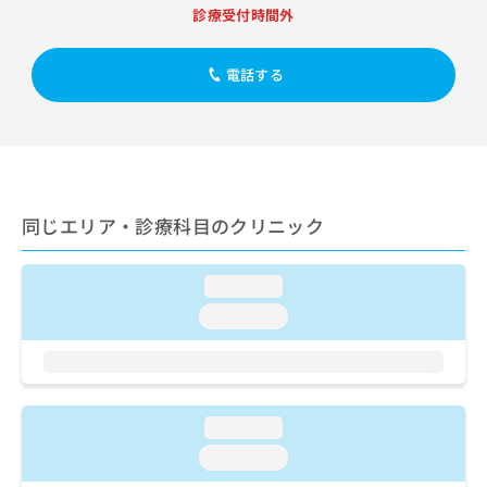
出
稿
クリ
資
診療受付時間外
稿
ニッ
の
料
クナ
の
お
の
ビサ
お
問
電話する
ご
イト
問
い
請
への
い
合
お問
求
合
合せ
わ
は
フォ
わ
せ
こ
ーム
せ
は
ち
とな
は
こ
ら
りま
同じエリア・診療科目のクリニック
こ
ち
す。
ち
ら
クリ
無
ら
ニッ
料
loading...
クの
資
情
予
loading...
料
報
約・
の
症状
拡
のご
ご
充
相談
請
の
など
求
お
はで
loading...
は
申
きま
こ
せん
し
loading...
ので
ち
込