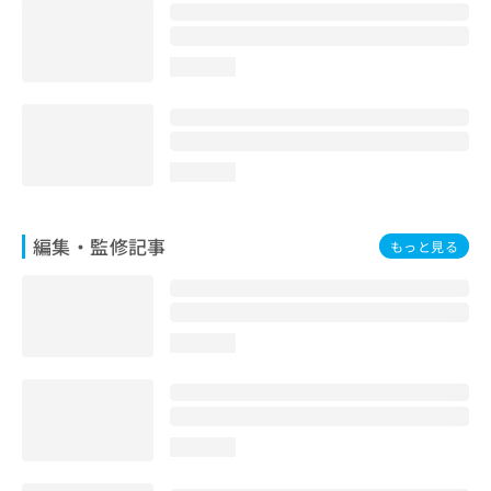
お
問
い
loading...
合
わ
せ
は
こ
loading...
ち
ら
編集・監修記事
もっと見る
loading...
loading...