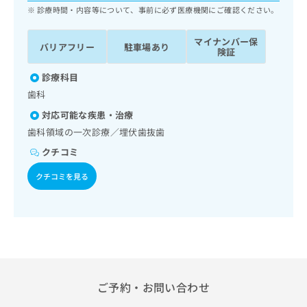
ッ
は
診療時間・内容等について、事前に必ず医療機関にご確認ください。
ク
こ
ナ
ち
マイナンバー保
バリアフリー
駐車場あり
ビ
険証
ら
に
関
診療科目
広
す
広
歯科
告
る
告
代
対応可能な疾患・治療
お
出
理
問
歯科領域の一次診療／埋伏歯抜歯
稿
店
い
の
クチコミ
合
の
お
わ
方
問
クチコミを見る
せ
い
は
は
合
こ
こ
わ
ち
ち
せ
ら
ら
は
こ
こち
ち
広
らは
広
ら
告
ご予約・お問い合わせ
マイ
告
出
ナビ