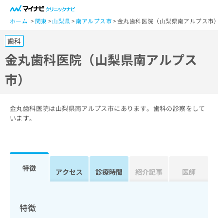
一
般
ホーム
関東
山梨県
南アルプス市
金丸歯科医院（山梨県南アルプス市
ユ
歯科
ー
ザ
金丸歯科医院（山梨県南アルプス
ー
市）
の
方
は
こ
金丸歯科医院は山梨県南アルプス市にあります。歯科の診察をして
ち
います。
ら
医
マ
療
イ
特徴
関
アクセス
診療時間
紹介記事
医師
ナ
係
ビ
者
ク
の
リ
特徴
方
ニ