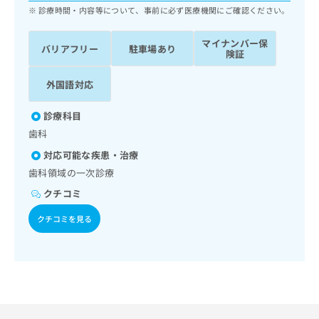
ッ
は
診療時間・内容等について、事前に必ず医療機関にご確認ください。
ク
こ
ナ
ち
マイナンバー保
バリアフリー
駐車場あり
ビ
険証
ら
に
関
外国語対応
広
す
広
告
る
告
診療科目
代
お
出
理
歯科
問
稿
店
い
の
対応可能な疾患・治療
合
の
お
歯科領域の一次診療
わ
方
問
せ
クチコミ
い
は
は
合
こ
クチコミを見る
こ
わ
ち
ち
せ
ら
ら
は
こ
こち
ち
広
らは
広
ら
告
マイ
告
出
ナビ