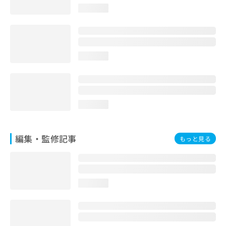
お
loading...
問
い
合
わ
loading...
せ
は
こ
ち
ら
loading...
編集・監修記事
もっと見る
loading...