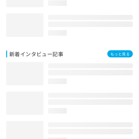
loading...
loading...
新着インタビュー記事
もっと見る
loading...
loading...