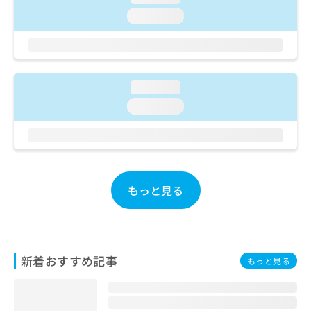
ご了
ら
み
承く
loading...
は
ださ
こ
無
い。
ち
料
ら
情
報
loading...
拡
掲
充
loading...
載
の
情
お
報
申
の
し
修
込
正
もっと見る
み
は
は
こ
こ
ち
ち
ら
ら
新着おすすめ記事
もっと見る
そ
の
他
の