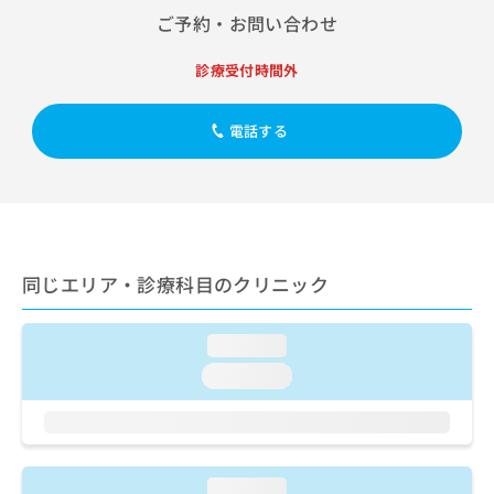
出
稿
クリ
資
ご予約・お問い合わせ
稿
ニッ
の
料
クナ
の
お
の
ビサ
診療受付時間外
お
問
ご
イト
問
い
請
への
い
合
お問
求
電話する
合
合せ
わ
は
フォ
わ
せ
こ
ーム
せ
は
ち
とな
は
こ
ら
りま
こ
ち
す。
ち
ら
クリ
無
ら
ニッ
同じエリア・診療科目のクリニック
料
クの
資
情
予
料
報
約・
loading...
の
症状
拡
のご
ご
充
loading...
相談
請
の
など
求
お
はで
は
申
きま
こ
せん
し
ので
ち
込
loading...