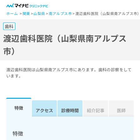
一
般
ホーム
関東
山梨県
南アルプス市
渡辺歯科医院（山梨県南アルプス市
ユ
歯科
ー
ザ
渡辺歯科医院（山梨県南アルプス
ー
市）
の
方
は
こ
渡辺歯科医院は山梨県南アルプス市にあります。歯科の診察をして
ち
います。
ら
医
マ
療
イ
特徴
関
アクセス
診療時間
紹介記事
医師
ナ
係
ビ
者
ク
の
リ
特徴
方
ニ