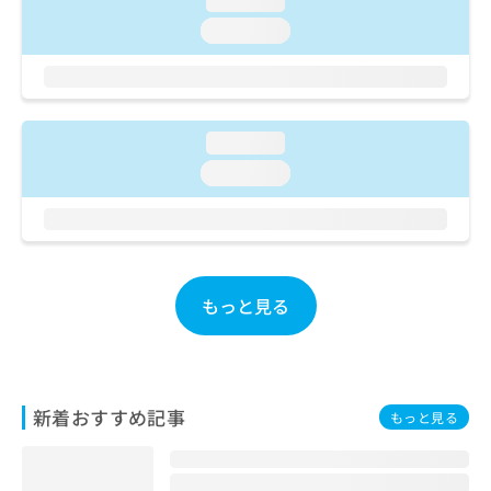
loading...
ご了
ら
み
承く
loading...
は
ださ
こ
無
い。
ち
料
ら
情
報
loading...
拡
掲
充
載
loading...
の
情
お
報
申
の
し
修
込
正
み
は
もっと見る
は
こ
こ
ち
ち
ら
ら
新着おすすめ記事
そ
もっと見る
の
他
の