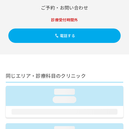
出
稿
クリ
資
ご予約・お問い合わせ
稿
ニッ
の
料
クナ
の
お
の
ビサ
お
問
診療受付時間外
ご
イト
問
い
請
への
い
合
お問
求
電話する
合
合せ
わ
は
フォ
わ
せ
こ
ーム
せ
は
ち
とな
は
こ
ら
りま
こ
ち
す。
ち
ら
クリ
無
ら
ニッ
料
同じエリア・診療科目のクリニック
クの
資
情
予
料
報
約・
の
症状
拡
loading...
のご
ご
充
loading...
相談
請
の
など
求
お
はで
は
申
きま
こ
せん
し
ので
ち
込