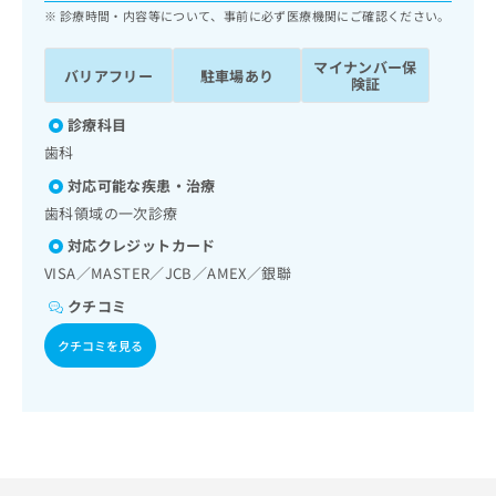
ッ
は
診療時間・内容等について、事前に必ず医療機関にご確認ください。
ク
こ
ナ
ち
マイナンバー保
バリアフリー
駐車場あり
ビ
険証
ら
に
関
診療科目
広
す
広
歯科
告
る
告
代
対応可能な疾患・治療
お
出
理
問
歯科領域の一次診療
稿
店
い
の
対応クレジットカード
合
の
お
VISA／MASTER／JCB／AMEX／銀聯
わ
方
問
せ
い
は
クチコミ
は
合
こ
こ
クチコミを見る
わ
ち
ち
せ
ら
ら
は
こ
こち
ち
広
らは
広
ら
告
マイ
告
出
ナビ