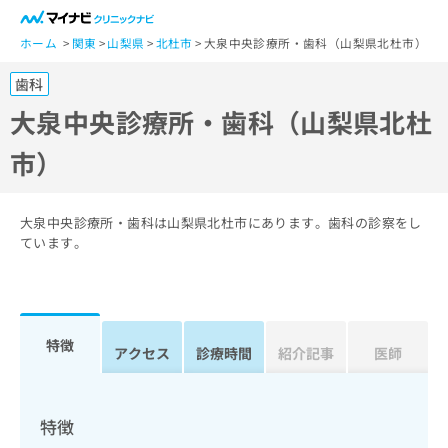
一
般
ホーム
関東
山梨県
北杜市
大泉中央診療所・歯科（山梨県北杜市）
ユ
歯科
ー
ザ
大泉中央診療所・歯科（山梨県北杜
ー
市）
の
方
は
こ
大泉中央診療所・歯科は山梨県北杜市にあります。歯科の診察をし
ち
ています。
ら
医
マ
療
イ
特徴
関
アクセス
診療時間
紹介記事
医師
ナ
係
ビ
者
ク
の
リ
特徴
方
ニ