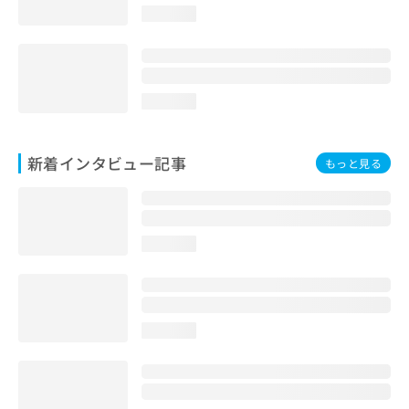
loading...
loading...
新着インタビュー記事
もっと見る
loading...
loading...