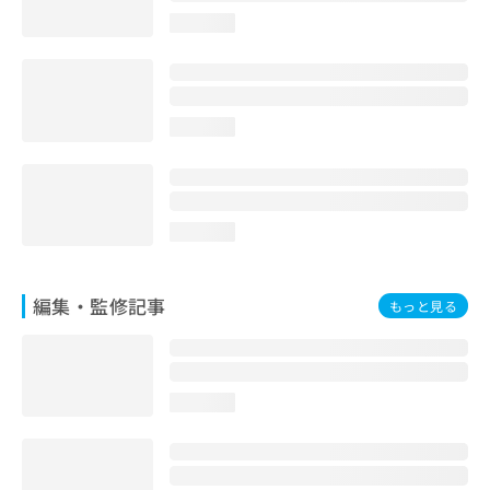
お
loading...
問
い
合
わ
せ
loading...
は
こ
ち
ら
loading...
編集・監修記事
もっと見る
loading...