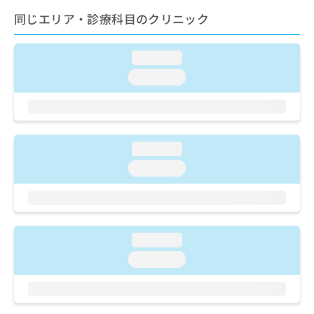
ご了
ら
み
承く
同じエリア・診療科目のクリニック
は
ださ
こ
無
い。
ち
料
loading...
ら
情
loading...
報
拡
掲
充
載
の
情
お
報
loading...
申
の
し
修
loading...
込
正
み
は
は
こ
こ
ち
ち
ら
loading...
ら
loading...
そ
の
他
の