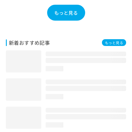
お
問
もっと見る
い
合
わ
せ
は
新着おすすめ記事
もっと見る
こ
ち
ら
loading...
loading...
loading...