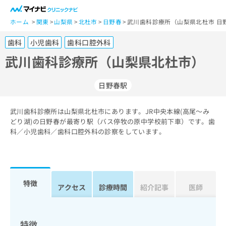
一
般
ホーム
関東
山梨県
北杜市
日野春
武川歯科診療所（山梨県北杜市 日
ユ
歯科
小児歯科
歯科口腔外科
ー
ザ
武川歯科診療所（山梨県北杜市）
ー
の
日野春駅
方
は
こ
武川歯科診療所は山梨県北杜市にあります。JR中央本線(高尾～み
どり湖)の日野春が最寄り駅（バス停牧の原中学校前下車）です。歯
ち
科／小児歯科／歯科口腔外科の診察をしています。
ら
医
マ
療
イ
関
ナ
特徴
アクセス
診療時間
紹介記事
医師
係
ビ
者
ク
の
リ
方
ニ
特徴