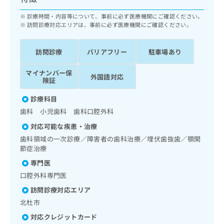
ッ
は
ク
診療時間・内容等について、事前に必ず医療機関にご確認ください。
こ
ナ
訪問診療対応エリアは、事前に必ず医療機関にご確認ください。
ち
ビ
ら
に
訪問診療
バリアフリー
駐車場あり
関
広
す
広
告
マイナンバー保
る
外国語対応
告
険証
代
お
出
理
問
稿
診療科目
店
い
の
歯科 小児歯科 歯科口腔外科
合
の
お
わ
対応可能な疾患・治療
方
問
せ
い
は
歯科領域の一次診療／障害者の歯科治療／埋伏歯抜歯／顎関
は
合
節症治療
こ
こ
わ
ち
専門医
ち
せ
ら
ら
口腔外科専門医
は
こ
訪問診療対応エリア
こち
ち
広
北杜市
らは
広
ら
告
マイ
告
対応クレジットカード
出
ナビ