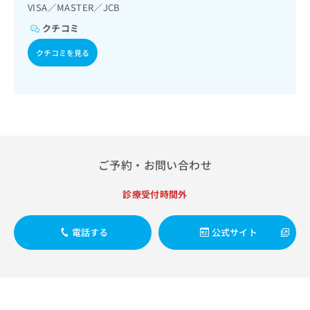
出
稿
クリ
VISA／MASTER／JCB
資
稿
ニッ
の
料
クチコミ
クナ
の
お
の
ビサ
お
問
ご
イト
クチコミを見る
問
い
請
への
い
合
お問
求
合
合せ
わ
は
フォ
わ
せ
こ
ーム
せ
は
ち
とな
は
こ
ら
りま
こ
ち
す。
ち
ら
クリ
ご予約・お問い合わせ
無
ら
ニッ
料
クの
資
情
予
診療受付時間外
料
報
約・
の
症状
拡
のご
ご
電話する
公式サイト
充
相談
請
の
など
求
お
はで
は
申
きま
こ
せん
し
ので
ち
込