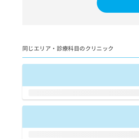
せ
こち
ち
らは
は
マイ
こ
ら
ナビ
ち
クリ
ら
ニッ
クナ
広
ビサ
広
資
イト
告
同じエリア・診療科目のクリニック
告
への
料
出
出
お問
の
稿
合せ
稿
ご
の
フォ
の
請
お
ーム
お
求
問
とな
問
りま
は
い
い
す。
こ
合
合
クリ
ち
わ
ニッ
わ
ら
せ
クの
せ
は
予
は
約・
こ
こ
無
症状
ち
ち
のご
料
ら
相談
ら
情
など
報
はで