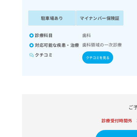
係
ク
者
リ
の
ニ
駐車場あり
マイナンバー保険証
ッ
方
ク
は
ナ
診療科目
歯科
こ
ビ
歯科領域の一次診療
対応可能な疾患・治療
ち
に
関
ら
クチコミ
クチコミを見る
す
る
お
広
広
問
告
告
い
出
代
合
稿
わ
理
の
せ
店
ご
お
は
の
問
こ
い
診療受付時間外
方
ち
合
ら
は
わ
こ