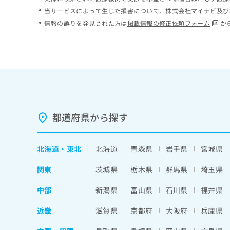
ち
み
当サービスによって生じた損害について、株式会社マイナビ及び
ら
は
情報の誤りを発見された方は
掲載情報の修正依頼フォーム
か
こ
ち
そ
ら
の
他
の
お
問
い
都道府県から探す
合
わ
せ
北海道
・
東北
北海道
青森県
岩手県
宮城県
は
こ
関東
茨城県
栃木県
群馬県
埼玉県
ち
ら
中部
新潟県
富山県
石川県
福井県
近畿
滋賀県
京都府
大阪府
兵庫県