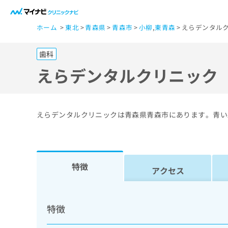
一
ホーム
東北
青森県
青森市
小柳
,
東青森
えらデンタルク
般
ユ
歯科
ー
ザ
えらデンタルクリニック
ー
の
方
えらデンタルクリニックは青森県青森市にあります。青い
は
こ
ち
ら
特徴
アクセス
医
マ
療
イ
特徴
ナ
関
ビ