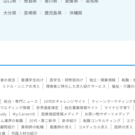
山口県
徳島県
香川県
愛媛県
高知県
大分県
宮崎県
鹿児島県
沖縄県
験者の就活
看護学生向け
医学生・研修医向け
独立・開業情報
転職・
ミドル・シニアの求人
障害者に特化した求人紹介サービス
福祉・介護の
総合・専門ニュース
10代のチャレンジサイト
ティーンマーケティング
ウエディング情報
世界遺産検定
総合農業情報サイト
マイナビ子育て
tudy
My CareerID
医療施設情報メディア
お買い物サポートメディア
ーム業界の転職
20代・第二新卒
新卒紹介
転職コンサルティング
エグ
顧問紹介
薬剤師の転職
看護師の求人
コメディカル求人
医師の求人
支援
外国人材の紹介