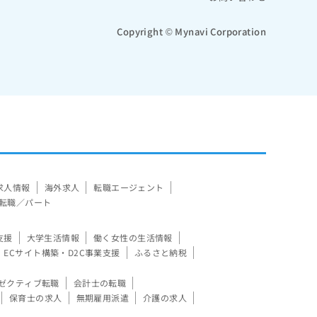
Copyright © Mynavi Corporation
求人情報
海外求人
転職エージェント
転職／パート
支援
大学生活情報
働く女性の生活情報
ECサイト構築・D2C事業支援
ふるさと納税
ゼクティブ転職
会計士の転職
保育士の求人
無期雇用派遣
介護の求人