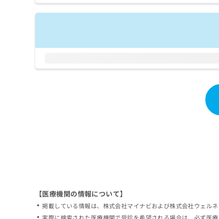
拡
資
きま
充
料
せん
の
ので
の
ご了
お
ご
承く
申
請
ださ
し
求
い。
込
は
み
こ
は
ち
こ
ら
ち
ら
無
料
掲
情
載
報
情
拡
報
充
の
の
修
お
【医療機関の情報について】
正
申
掲載している情報は、株式会社マイナビおよび株式会社ウェルネ
は
し
こ
実際に検索された医療機関で受診を希望される場合は、必ず医療
込