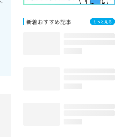
い。
新着おすすめ記事
もっと見る
loading...
loading...
loading...