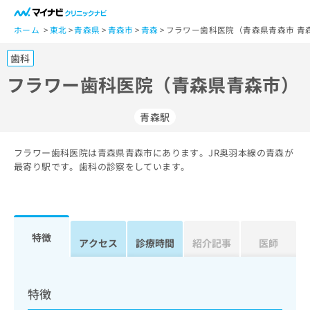
一
般
ホーム
東北
青森県
青森市
青森
フラワー歯科医院（青森県青森市 青
ユ
歯科
ー
ザ
フラワー歯科医院（青森県青森市）
ー
の
青森駅
方
は
こ
フラワー歯科医院は青森県青森市にあります。JR奥羽本線の青森が
最寄り駅です。歯科の診察をしています。
ち
ら
医
マ
療
イ
特徴
アクセス
診療時間
紹介記事
医師
関
ナ
係
ビ
者
ク
の
リ
特徴
方
ニ