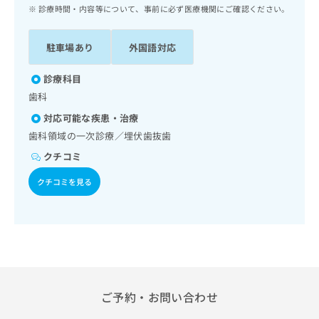
ッ
は
診療時間・内容等について、事前に必ず医療機関にご確認ください。
ク
こ
ナ
ち
駐車場あり
外国語対応
ビ
ら
に
関
診療科目
広
す
広
歯科
告
る
告
代
対応可能な疾患・治療
お
出
理
問
歯科領域の一次診療／埋伏歯抜歯
稿
店
い
の
クチコミ
合
の
お
わ
方
問
クチコミを見る
せ
い
は
は
合
こ
こ
わ
ち
ち
せ
ら
ら
は
こ
こち
ち
広
らは
広
ら
ご予約・お問い合わせ
告
マイ
告
出
ナビ