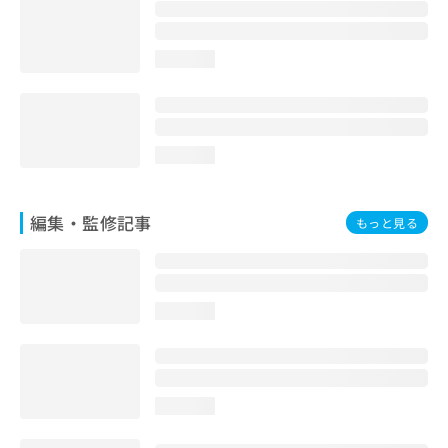
お
問
い
loading...
合
わ
せ
は
こ
loading...
ち
ら
編集・監修記事
もっと見る
loading...
loading...