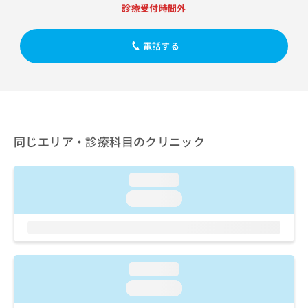
出
稿
クリ
資
診療受付時間外
稿
ニッ
の
料
クナ
の
お
の
ビサ
お
電話する
問
ご
イト
問
い
請
への
い
合
お問
求
合
合せ
わ
は
フォ
わ
せ
こ
ーム
せ
は
ち
とな
は
こ
ら
りま
同じエリア・診療科目のクリニック
こ
ち
す。
ち
ら
クリ
無
ら
ニッ
料
loading...
クの
資
情
予
loading...
料
報
約・
の
症状
拡
のご
ご
充
相談
請
の
など
求
お
はで
loading...
は
申
きま
こ
せん
し
loading...
ので
ち
込