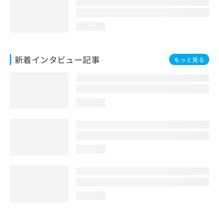
loading...
新着インタビュー記事
もっと見る
loading...
loading...
loading...