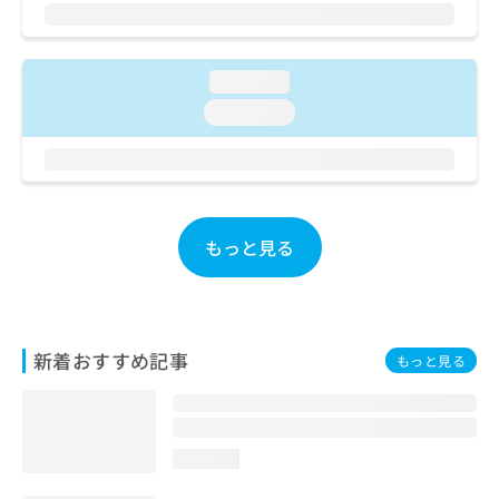
ご了
ら
み
承く
は
ださ
こ
無
い。
ち
料
loading...
ら
情
loading...
報
拡
掲
充
載
の
情
お
報
申
の
もっと見る
し
修
込
正
み
は
は
こ
こ
ち
新着おすすめ記事
もっと見る
ち
ら
ら
そ
の
loading...
他
の