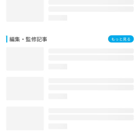
お
問
い
loading...
合
わ
せ
編集・監修記事
もっと見る
は
こ
ち
ら
loading...
loading...
loading...