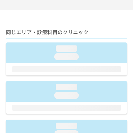
出
稿
クリ
資
稿
ニッ
の
料
クナ
の
お
の
ビサ
お
問
ご
イト
問
い
請
への
同じエリア・診療科目のクリニック
い
合
お問
求
合
合せ
わ
は
フォ
わ
せ
こ
ーム
loading...
せ
は
ち
とな
は
こ
loading...
ら
りま
こ
ち
す。
ち
ら
クリ
無
ら
ニッ
料
クの
資
情
予
loading...
料
報
約・
の
症状
拡
loading...
のご
ご
充
相談
請
の
など
求
お
はで
は
申
きま
こ
せん
し
loading...
ので
ち
込