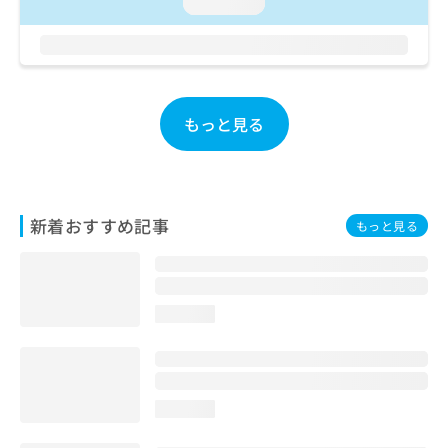
ご了
loading...
ら
み
承く
は
ださ
こ
無
い。
ち
料
ら
情
報
もっと見る
拡
掲
充
載
の
情
お
報
申
の
新着おすすめ記事
もっと見る
し
修
込
正
み
は
は
こ
こ
ち
loading...
ち
ら
ら
そ
の
loading...
他
の