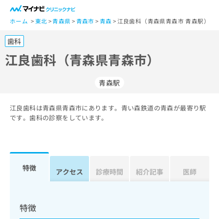
一
般
ホーム
東北
青森県
青森市
青森
江良歯科（青森県青森市 青森駅）
ユ
歯科
ー
ザ
江良歯科（青森県青森市）
ー
の
青森駅
方
は
こ
江良歯科は青森県青森市にあります。青い森鉄道の青森が最寄り駅
です。歯科の診察をしています。
ち
ら
医
マ
療
イ
特徴
アクセス
診療時間
紹介記事
医師
関
ナ
係
ビ
者
ク
の
リ
特徴
方
ニ