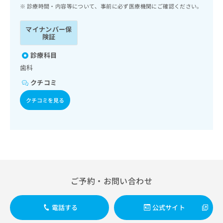
ッ
は
診療時間・内容等について、事前に必ず医療機関にご確認ください。
ク
こ
ナ
ち
マイナンバー保
ビ
険証
ら
に
関
診療科目
広
す
広
歯科
告
る
告
代
クチコミ
お
出
理
問
稿
クチコミを見る
店
い
の
合
の
お
わ
方
問
せ
い
は
は
合
こ
こ
わ
ち
ち
せ
ら
ら
は
ご予約・お問い合わせ
こ
こち
ち
広
らは
広
ら
告
電話する
公式サイト
マイ
告
出
ナビ