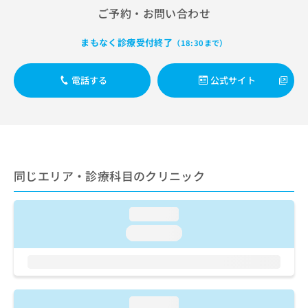
出
稿
クリ
資
ご予約・お問い合わせ
稿
ニッ
の
料
クナ
の
お
の
ビサ
まもなく診療受付終了
（18:30まで）
お
問
ご
イト
問
い
請
への
い
合
お問
求
電話する
公式サイト
合
合せ
わ
は
フォ
わ
せ
こ
ーム
せ
は
ち
とな
は
こ
ら
りま
こ
ち
す。
ち
ら
クリ
無
ら
ニッ
同じエリア・診療科目のクリニック
料
クの
資
情
予
料
報
約・
loading...
の
症状
拡
のご
ご
充
loading...
相談
請
の
など
求
お
はで
は
申
きま
こ
せん
し
ので
ち
込
loading...