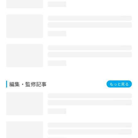
お
loading...
問
い
合
わ
loading...
せ
は
こ
ち
ら
loading...
編集・監修記事
もっと見る
loading...