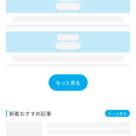
ご了
ら
み
承く
loading...
は
ださ
こ
無
い。
ち
料
ら
情
報
loading...
拡
掲
loading...
充
載
の
情
お
報
申
の
し
修
込
正
もっと見る
み
は
は
こ
こ
ち
ち
ら
ら
新着おすすめ記事
もっと見る
そ
の
他
の