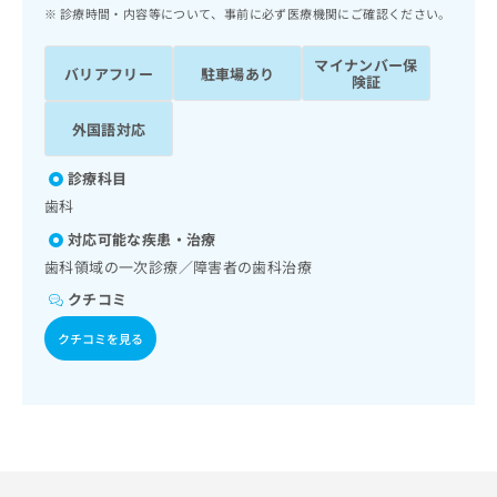
ッ
は
診療時間・内容等について、事前に必ず医療機関にご確認ください。
ク
こ
ナ
ち
マイナンバー保
バリアフリー
駐車場あり
ビ
険証
ら
に
関
外国語対応
広
す
広
告
る
告
診療科目
代
お
出
歯科
理
問
稿
店
い
の
対応可能な疾患・治療
合
の
お
歯科領域の一次診療／障害者の歯科治療
わ
方
問
クチコミ
せ
い
は
は
合
こ
クチコミを見る
こ
わ
ち
ち
せ
ら
ら
は
こ
こち
ち
広
らは
広
ら
告
マイ
告
出
ナビ