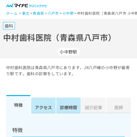
一
般
ホーム
東北
青森県
八戸市
小中野
中村歯科医院（青森県八戸市 小中
ユ
歯科
ー
ザ
中村歯科医院（青森県八戸市）
ー
の
小中野駅
方
は
こ
中村歯科医院は青森県八戸市にあります。JR八戸線の小中野が最寄
り駅です。歯科の診察をしています。
ち
ら
医
マ
療
イ
特徴
アクセス
診療時間
紹介記事
医師
関
ナ
係
ビ
者
ク
の
リ
特徴
方
ニ