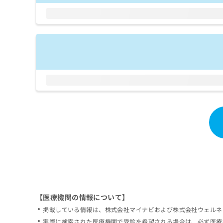
拡
資
きま
充
料
せん
の
ので
の
ご了
お
ご
承く
申
請
ださ
し
求
い。
込
は
み
こ
は
ち
こ
ら
ち
ら
無
料
掲
情
載
報
情
拡
報
充
の
の
修
お
【医療機関の情報について】
正
申
掲載している情報は、株式会社マイナビおよび株式会社ウェルネ
は
し
こ
実際に検索された医療機関で受診を希望される場合は、必ず医療
込