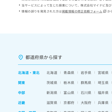
ち
み
当サービスによって生じた損害について、株式会社マイナビ及び
ら
は
情報の誤りを発見された方は
掲載情報の修正依頼フォーム
か
こ
ち
そ
ら
の
他
の
お
問
い
都道府県から探す
合
わ
せ
北海道
・
東北
北海道
青森県
岩手県
宮城県
は
こ
関東
茨城県
栃木県
群馬県
埼玉県
ち
ら
中部
新潟県
富山県
石川県
福井県
近畿
滋賀県
京都府
大阪府
兵庫県