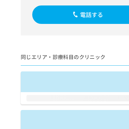
せ
こち
ち
らは
は
マイ
こ
電話する
ら
ナビ
ち
クリ
ら
ニッ
クナ
広
ビサ
広
資
イト
告
告
への
料
出
出
お問
の
稿
合せ
稿
同じエリア・診療科目のクリニック
ご
の
フォ
の
請
お
ーム
お
求
問
とな
問
りま
は
い
い
す。
こ
合
合
クリ
ち
わ
ニッ
わ
ら
せ
クの
せ
は
予
は
約・
こ
こ
無
症状
ち
ち
のご
料
ら
相談
ら
情
など
報
はで