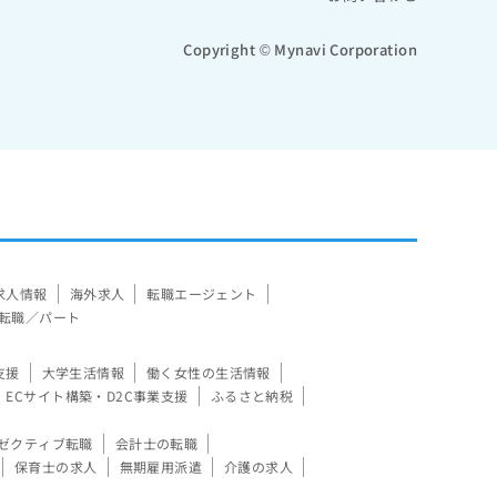
Copyright © Mynavi Corporation
求人情報
海外求人
転職エージェント
転職／パート
支援
大学生活情報
働く女性の生活情報
ECサイト構築・D2C事業支援
ふるさと納税
ゼクティブ転職
会計士の転職
保育士の求人
無期雇用派遣
介護の求人