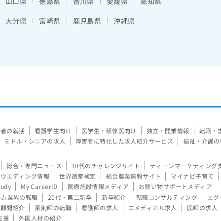
山口県
徳島県
香川県
愛媛県
高知県
大分県
宮崎県
鹿児島県
沖縄県
験者の就活
看護学生向け
医学生・研修医向け
独立・開業情報
転職・
ミドル・シニアの求人
障害者に特化した求人紹介サービス
福祉・介護の
総合・専門ニュース
10代のチャレンジサイト
ティーンマーケティング
ウエディング情報
世界遺産検定
総合農業情報サイト
マイナビ子育て
tudy
My CareerID
医療施設情報メディア
お買い物サポートメディア
ーム業界の転職
20代・第二新卒
新卒紹介
転職コンサルティング
エグ
顧問紹介
薬剤師の転職
看護師の求人
コメディカル求人
医師の求人
支援
外国人材の紹介