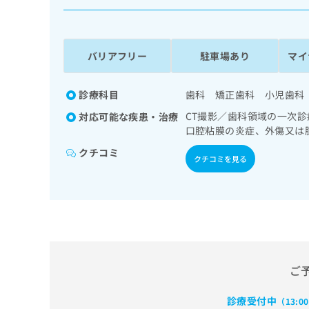
係
ク
者
リ
の
ニ
ッ
方
バリアフリー
駐車場あり
マイ
ク
は
ナ
こ
ビ
診療科目
歯科 矯正歯科 小児歯科
ち
に
CT撮影／歯科領域の一次
対応可能な疾患・治療
関
ら
口腔粘膜の炎症、外傷又は
す
る
クチコミ
クチコミを見る
お
広
広
問
告
告
い
出
代
合
稿
わ
理
の
せ
店
お
は
の
問
こ
ご
い
方
ち
合
ら
は
わ
診療受付中
（13:0
こ