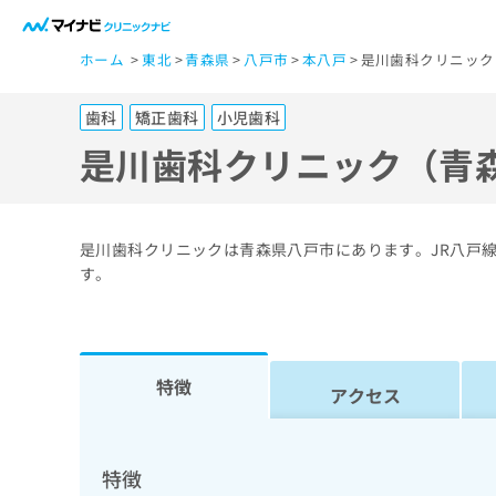
一
ホーム
東北
青森県
八戸市
本八戸
是川歯科クリニック
般
ユ
歯科
矯正歯科
小児歯科
ー
ザ
是川歯科クリニック（青
ー
の
方
是川歯科クリニックは青森県八戸市にあります。JR八戸
は
す。
こ
ち
ら
特徴
アクセス
医
マ
療
イ
ナ
関
特徴
ビ