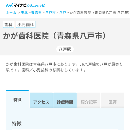
一
般
ホーム
東北
青森県
八戸市
八戸
かが歯科医院（青森県八戸市 八戸駅
ユ
歯科
小児歯科
ー
ザ
かが歯科医院（青森県八戸市）
ー
の
八戸駅
方
は
こ
かが歯科医院は青森県八戸市にあります。JR八戸線の八戸が最寄り
駅です。歯科／小児歯科の診察をしています。
ち
ら
医
マ
療
イ
特徴
アクセス
診療時間
紹介記事
医師
関
ナ
係
ビ
者
ク
の
リ
特徴
方
ニ