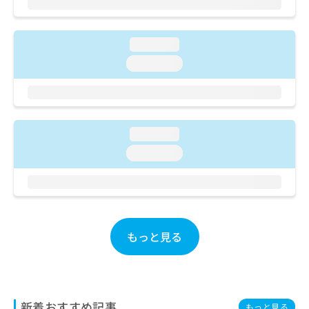
ご了
ら
み
承く
は
ださ
こ
無
い。
loading...
ち
料
ら
loading...
情
報
拡
掲
充
載
の
情
お
loading...
報
申
の
loading...
し
修
込
正
み
は
は
こ
こ
ち
ち
ら
もっと見る
ら
そ
の
他
の
新着おすすめ記事
もっと見る