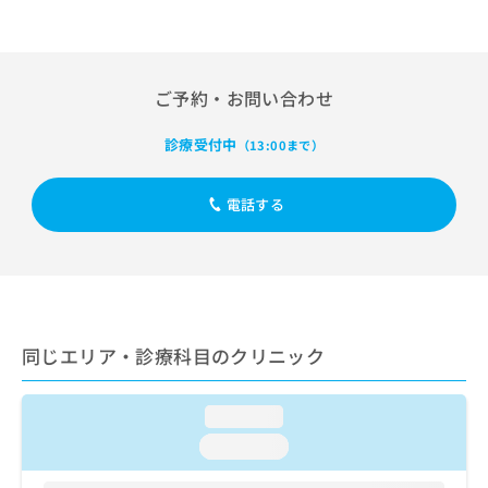
出
稿
クリ
資
稿
ニッ
の
料
クナ
の
お
の
ビサ
お
問
ご
イト
問
ご予約・お問い合わせ
い
請
への
い
合
お問
求
合
合せ
わ
は
診療受付中
（13:00まで）
フォ
わ
せ
こ
ーム
せ
は
ち
とな
は
電話する
こ
ら
りま
こ
ち
す。
ち
ら
クリ
無
ら
ニッ
料
クの
資
情
予
料
報
約・
の
症状
拡
同じエリア・診療科目のクリニック
のご
ご
充
相談
請
の
など
求
お
loading...
はで
は
申
きま
loading...
こ
せん
し
ので
ち
込