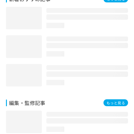
お
問
い
合
loading...
わ
せ
は
こ
ち
loading...
ら
loading...
編集・監修記事
もっと見る
loading...