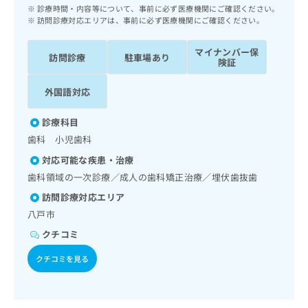
ッ
は
診療時間・内容等について、事前に必ず医療機関にご確認ください。
ク
訪問診療対応エリアは、事前に必ず医療機関にご確認ください。
こ
ナ
ち
ビ
マイナンバー保
ら
訪問診療
駐車場あり
に
険証
関
広
す
外国語対応
広
告
る
告
代
お
出
診療科目
理
問
稿
歯科 小児歯科
店
い
の
合
の
対応可能な疾患・治療
お
わ
方
問
歯科領域の一次診療／成人の歯科矯正治療／埋伏歯抜歯
せ
い
は
訪問診療対応エリア
は
合
こ
こ
八戸市
わ
ち
ち
せ
クチコミ
ら
ら
は
こ
クチコミを見る
こち
ち
広
らは
広
ら
告
マイ
告
出
ナビ