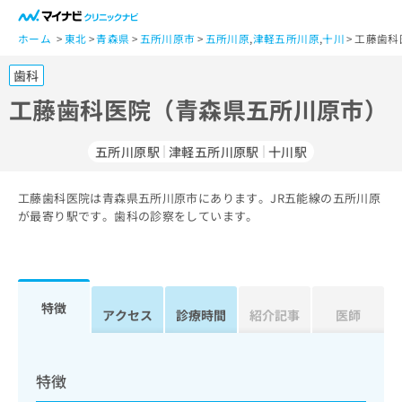
一
般
ホーム
東北
青森県
五所川原市
五所川原
,
津軽五所川原
,
十川
工藤歯科
ユ
歯科
ー
ザ
工藤歯科医院（青森県五所川原市）
ー
の
五所川原駅
津軽五所川原駅
十川駅
方
は
こ
工藤歯科医院は青森県五所川原市にあります。JR五能線の五所川原
が最寄り駅です。歯科の診察をしています。
ち
ら
医
マ
療
イ
特徴
アクセス
診療時間
紹介記事
医師
関
ナ
係
ビ
者
ク
の
リ
特徴
方
ニ