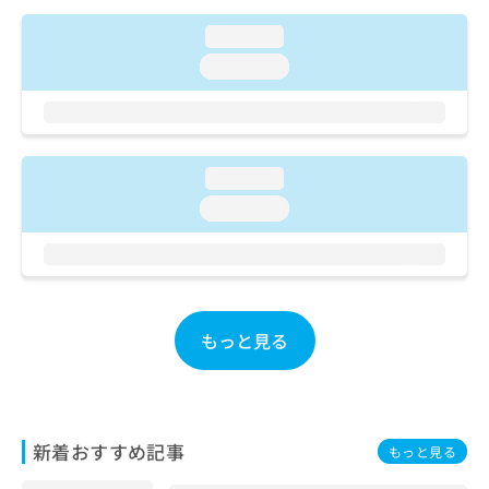
ご了
ら
み
承く
は
loading...
ださ
こ
無
い。
loading...
ち
料
ら
情
報
拡
掲
充
載
loading...
の
情
loading...
お
報
申
の
し
修
込
正
み
は
は
こ
もっと見る
こ
ち
ち
ら
ら
そ
の
新着おすすめ記事
もっと見る
他
の