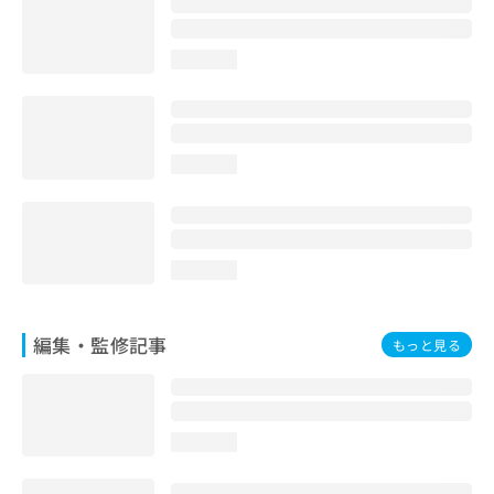
お
問
い
loading...
合
わ
せ
は
loading...
こ
ち
ら
loading...
編集・監修記事
もっと見る
loading...