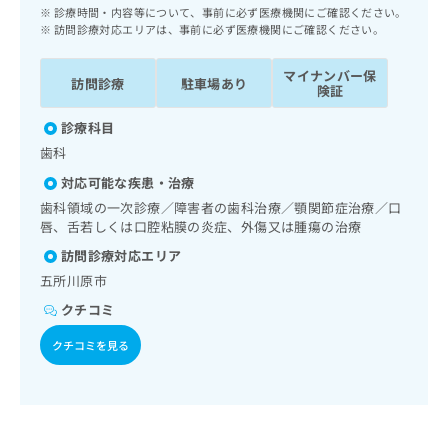
ッ
は
診療時間・内容等について、事前に必ず医療機関にご確認ください。
ク
訪問診療対応エリアは、事前に必ず医療機関にご確認ください。
こ
ナ
ち
ビ
マイナンバー保
ら
訪問診療
駐車場あり
に
険証
関
広
診療科目
す
広
告
る
歯科
告
代
お
出
対応可能な疾患・治療
理
問
稿
歯科領域の一次診療／障害者の歯科治療／顎関節症治療／口
店
い
の
唇、舌若しくは口腔粘膜の炎症、外傷又は腫瘍の治療
合
の
お
わ
方
問
訪問診療対応エリア
せ
い
は
五所川原市
は
合
こ
クチコミ
こ
わ
ち
ち
せ
ら
クチコミを見る
ら
は
こ
こち
ち
広
らは
広
ら
告
マイ
告
出
ナビ