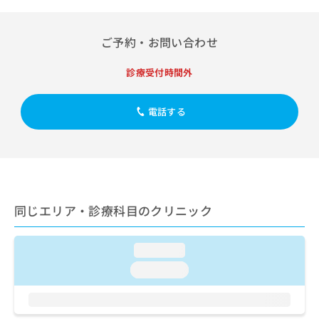
出
稿
クリ
資
稿
ニッ
の
料
クナ
の
お
の
ご予約・お問い合わせ
ビサ
お
問
ご
イト
問
い
請
への
診療受付時間外
い
合
お問
求
合
合せ
わ
は
フォ
わ
せ
こ
電話する
ーム
せ
は
ち
とな
は
こ
ら
りま
こ
ち
す。
ち
ら
クリ
無
ら
ニッ
料
クの
資
情
予
同じエリア・診療科目のクリニック
料
報
約・
の
症状
拡
のご
ご
充
相談
loading...
請
の
など
求
お
loading...
はで
は
申
きま
こ
せん
し
ので
ち
込