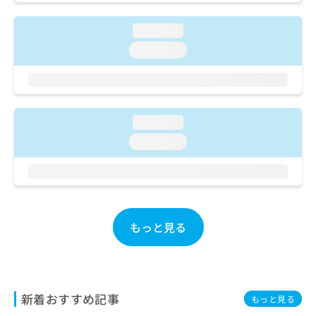
ご了
ら
み
承く
は
ださ
loading...
こ
無
い。
ち
loading...
料
ら
情
報
拡
掲
充
載
の
loading...
情
お
報
loading...
申
の
し
修
込
正
み
は
は
こ
こ
ち
もっと見る
ち
ら
ら
そ
の
新着おすすめ記事
他
もっと見る
の