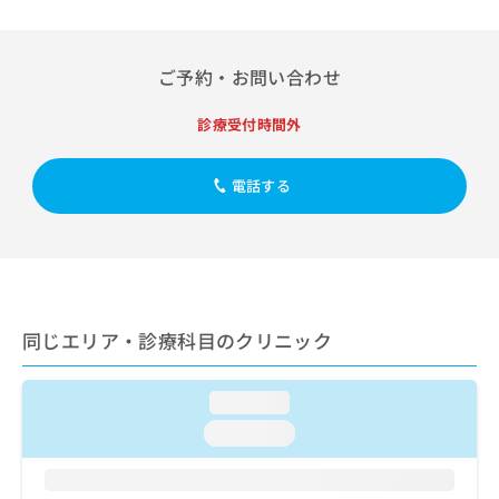
出
稿
クリ
資
稿
ニッ
の
料
クナ
の
お
の
ビサ
お
ご予約・お問い合わせ
問
ご
イト
問
い
請
への
い
合
お問
求
診療受付時間外
合
合せ
わ
は
フォ
わ
せ
こ
ーム
せ
電話する
は
ち
とな
は
こ
ら
りま
こ
ち
す。
ち
ら
クリ
無
ら
ニッ
料
クの
資
情
予
料
報
約・
同じエリア・診療科目のクリニック
の
症状
拡
のご
ご
充
相談
請
の
loading...
など
求
お
はで
loading...
は
申
きま
こ
せん
し
ので
ち
込