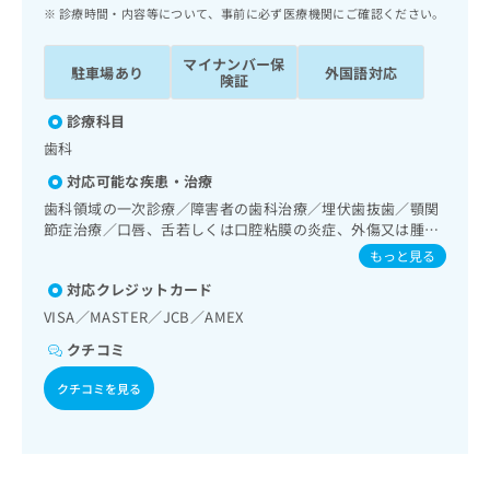
ッ
は
診療時間・内容等について、事前に必ず医療機関にご確認ください。
ク
こ
ナ
ち
マイナンバー保
駐車場あり
外国語対応
ビ
険証
ら
に
関
診療科目
広
す
広
歯科
告
る
告
代
対応可能な疾患・治療
お
出
理
問
歯科領域の一次診療／障害者の歯科治療／埋伏歯抜歯／顎関
稿
店
節症治療／口唇、舌若しくは口腔粘膜の炎症、外傷又は腫瘍
い
の
の治療
合
の
お
もっと見る
わ
方
問
対応クレジットカード
せ
い
は
VISA／MASTER／JCB／AMEX
は
合
こ
こ
わ
ち
クチコミ
ち
せ
ら
ら
は
クチコミを見る
こ
こち
ち
広
らは
広
ら
告
マイ
告
出
ナビ