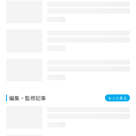
お
問
い
loading...
合
わ
せ
は
こ
loading...
ち
ら
loading...
編集・監修記事
もっと見る
loading...