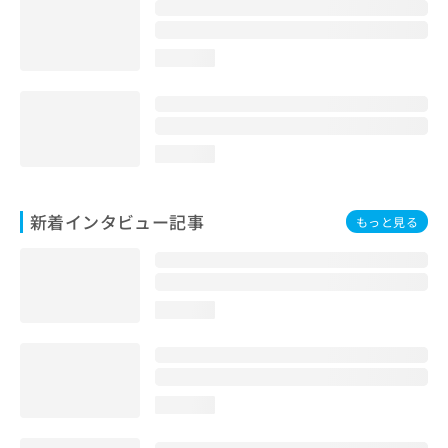
loading...
loading...
新着インタビュー記事
もっと見る
loading...
loading...