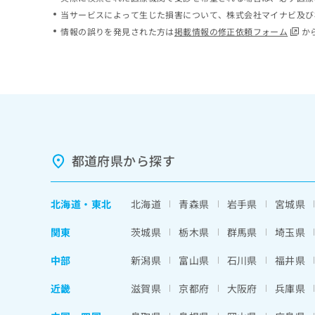
ち
み
当サービスによって生じた損害について、株式会社マイナビ及び
ら
は
情報の誤りを発見された方は
掲載情報の修正依頼フォーム
か
こ
ち
そ
ら
の
他
の
お
問
い
都道府県から探す
合
わ
せ
北海道
・
東北
北海道
青森県
岩手県
宮城県
は
こ
関東
茨城県
栃木県
群馬県
埼玉県
ち
ら
中部
新潟県
富山県
石川県
福井県
近畿
滋賀県
京都府
大阪府
兵庫県