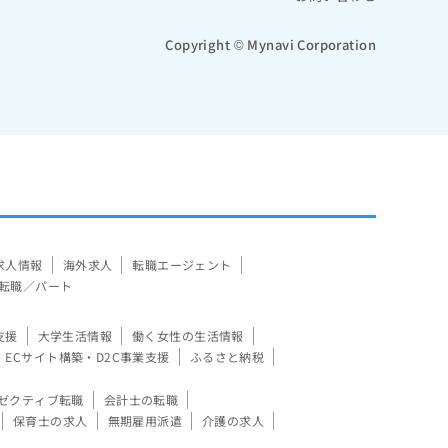
Copyright © Mynavi Corporation
求人情報
海外求人
転職エージェント
転職／パート
支援
大学生活情報
働く女性の生活情報
ECサイト構築・D2C事業支援
ふるさと納税
ゼクティブ転職
会計士の転職
保育士の求人
無期雇用派遣
介護の求人