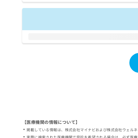
拡
資
きま
充
料
せん
の
ので
の
ご了
お
ご
承く
申
請
ださ
し
求
い。
込
は
み
こ
は
ち
こ
ら
ち
ら
無
料
掲
情
載
報
情
拡
報
充
の
の
修
お
【医療機関の情報について】
正
申
掲載している情報は、株式会社マイナビおよび株式会社ウェルネ
は
し
こ
実際に検索された医療機関で受診を希望される場合は、必ず医療
込