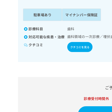
係
ク
者
リ
の
ニ
駐車場あり
マイナンバー保険証
ッ
方
ク
は
ナ
診療科目
歯科
こ
ビ
歯科領域の一次診療／埋伏
対応可能な疾患・治療
ち
に
関
ら
クチコミ
クチコミを見る
す
る
お
広
広
問
告
告
い
出
代
合
稿
わ
理
の
せ
店
ご
お
は
の
問
こ
い
診療受付時間外
方
ち
合
ら
は
わ
こ