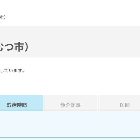
市）
むつ市）
しています。
診療時間
紹介記事
医師