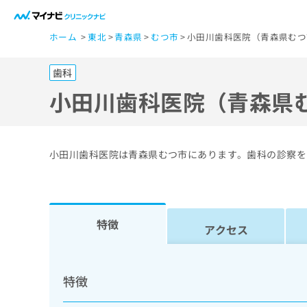
一
ホーム
東北
青森県
むつ市
小田川歯科医院（青森県むつ
般
ユ
歯科
ー
ザ
小田川歯科医院（青森県
ー
の
方
小田川歯科医院は青森県むつ市にあります。歯科の診察を
は
こ
ち
ら
特徴
アクセス
医
マ
療
イ
特徴
ナ
関
ビ