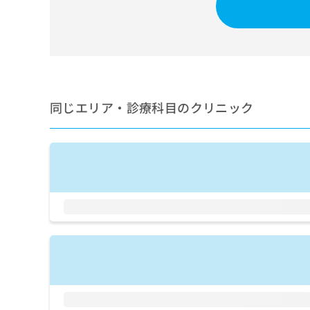
せ
こち
ち
らは
は
マイ
こ
ら
ナビ
ち
クリ
ら
ニッ
クナ
広
ビサ
広
資
イト
告
同じエリア・診療科目のクリニック
告
への
料
出
出
お問
の
稿
合せ
稿
ご
の
フォ
の
請
お
ーム
お
求
問
とな
問
りま
は
い
い
す。
こ
合
合
クリ
ち
わ
ニッ
わ
ら
せ
クの
せ
は
予
は
約・
こ
こ
無
症状
ち
ち
のご
料
ら
相談
ら
情
など
報
はで