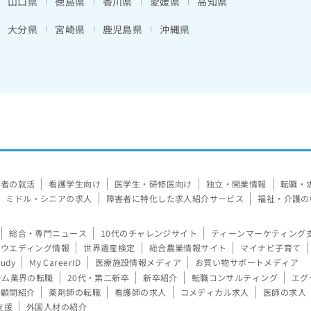
山口県
徳島県
香川県
愛媛県
高知県
大分県
宮崎県
鹿児島県
沖縄県
験者の就活
看護学生向け
医学生・研修医向け
独立・開業情報
転職・
ミドル・シニアの求人
障害者に特化した求人紹介サービス
福祉・介護の
総合・専門ニュース
10代のチャレンジサイト
ティーンマーケティング
ウエディング情報
世界遺産検定
総合農業情報サイト
マイナビ子育て
tudy
My CareerID
医療施設情報メディア
お買い物サポートメディア
ーム業界の転職
20代・第二新卒
新卒紹介
転職コンサルティング
エグ
顧問紹介
薬剤師の転職
看護師の求人
コメディカル求人
医師の求人
支援
外国人材の紹介