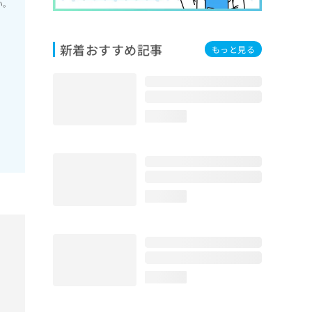
い。
新着おすすめ記事
もっと見る
loading...
loading...
loading...