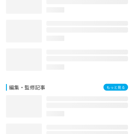
お
問
loading...
い
合
わ
せ
loading...
は
こ
ち
ら
loading...
編集・監修記事
もっと見る
loading...