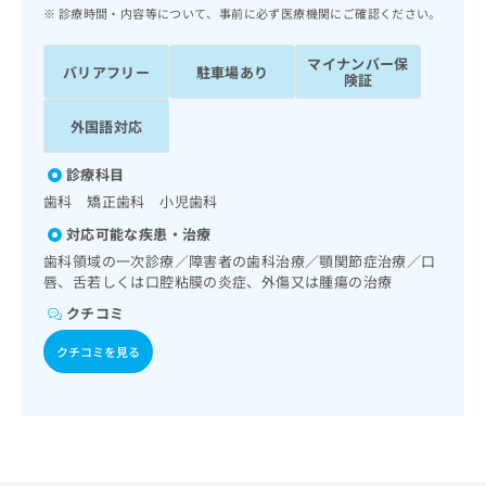
ッ
は
診療時間・内容等について、事前に必ず医療機関にご確認ください。
ク
こ
ナ
ち
マイナンバー保
バリアフリー
駐車場あり
ビ
険証
ら
に
関
外国語対応
広
す
広
告
る
告
診療科目
代
お
出
歯科 矯正歯科 小児歯科
理
問
稿
店
い
の
対応可能な疾患・治療
合
の
お
歯科領域の一次診療／障害者の歯科治療／顎関節症治療／口
わ
方
問
唇、舌若しくは口腔粘膜の炎症、外傷又は腫瘍の治療
せ
い
は
クチコミ
は
合
こ
こ
わ
ち
クチコミを見る
ち
せ
ら
ら
は
こ
こち
ち
広
らは
広
ら
告
マイ
告
出
ナビ