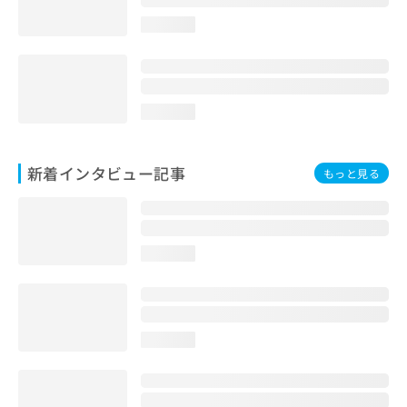
loading...
loading...
新着インタビュー記事
もっと見る
loading...
loading...