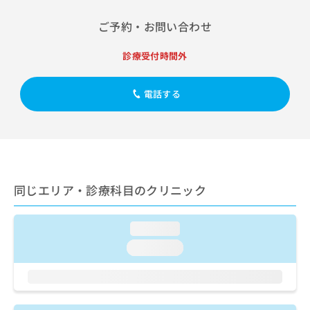
出
稿
クリ
資
稿
ニッ
の
料
ご予約・お問い合わせ
クナ
の
お
の
ビサ
お
問
ご
イト
診療受付時間外
問
い
請
への
い
合
お問
求
合
合せ
わ
は
電話する
フォ
わ
せ
こ
ーム
せ
は
ち
とな
は
こ
ら
りま
こ
ち
す。
ち
ら
クリ
無
ら
ニッ
料
クの
同じエリア・診療科目のクリニック
資
情
予
料
報
約・
の
症状
拡
loading...
のご
ご
充
相談
請
の
loading...
など
求
お
はで
は
申
きま
こ
せん
し
ので
ち
込