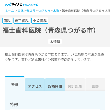
一
般
ホーム
東北
青森県
つがる市
木造
福士歯科医院（青森県つがる市 木
ユ
歯科
矯正歯科
小児歯科
ー
ザ
福士歯科医院（青森県つがる市）
ー
の
木造駅
方
は
こ
福士歯科医院は青森県つがる市にあります。JR五能線の木造が最寄
り駅です。歯科／矯正歯科／小児歯科の診察をしています。
ち
ら
医
マ
療
イ
特徴
アクセス
診療時間
紹介記事
医師
関
ナ
係
ビ
者
ク
の
リ
特徴
方
ニ