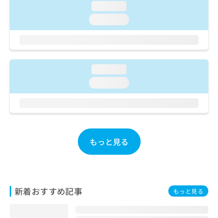
ご了
ら
み
loading...
承く
は
ださ
loading...
こ
無
い。
ち
料
ら
情
報
拡
掲
loading...
充
載
loading...
の
情
お
報
申
の
し
修
込
正
み
は
もっと見る
は
こ
こ
ち
ち
ら
ら
そ
新着おすすめ記事
もっと見る
の
他
の