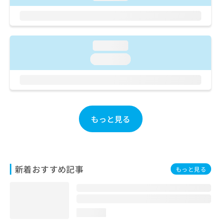
ご了
ら
み
承く
は
ださ
こ
無
い。
ち
料
ら
loading...
情
報
loading...
拡
掲
充
載
の
情
お
報
申
の
し
修
もっと見る
込
正
み
は
は
こ
こ
ち
ち
ら
新着おすすめ記事
もっと見る
ら
そ
の
他
loading...
の