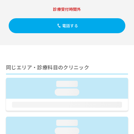
出
稿
クリ
資
稿
ニッ
の
診療受付時間外
料
クナ
の
お
の
ビサ
お
問
ご
イト
問
電話する
い
請
への
い
合
お問
求
合
合せ
わ
は
フォ
わ
せ
こ
ーム
せ
は
ち
とな
は
こ
ら
りま
こ
ち
す。
同じエリア・診療科目のクリニック
ち
ら
クリ
無
ら
ニッ
料
クの
資
情
loading...
予
料
報
約・
loading...
の
症状
拡
のご
ご
充
相談
請
の
など
求
お
はで
は
申
きま
loading...
こ
せん
し
ので
ち
込
loading...