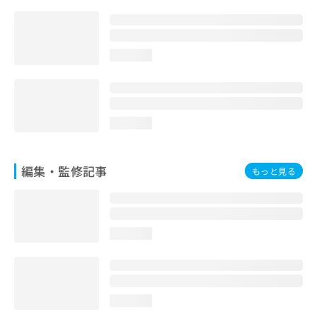
お
問
い
合
loading...
わ
せ
は
こ
ち
loading...
ら
編集・監修記事
もっと見る
loading...
loading...