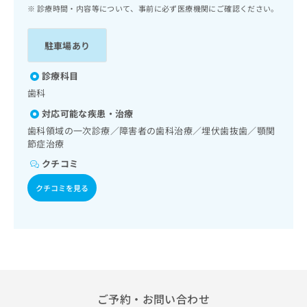
ッ
は
診療時間・内容等について、事前に必ず医療機関にご確認ください。
ク
こ
ナ
ち
駐車場あり
ビ
ら
に
関
診療科目
広
す
広
歯科
告
る
告
代
対応可能な疾患・治療
お
出
理
問
歯科領域の一次診療／障害者の歯科治療／埋伏歯抜歯／顎関
稿
店
節症治療
い
の
合
の
お
クチコミ
わ
方
問
せ
い
クチコミを見る
は
は
合
こ
こ
わ
ち
ち
せ
ら
ら
は
こ
こち
ち
広
らは
広
ら
告
マイ
告
ご予約・お問い合わせ
出
ナビ