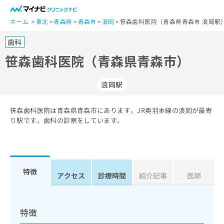
一
般
ホーム
東北
青森県
青森市
浪岡
笹森歯科医院（青森県青森市 浪岡駅
ユ
歯科
ー
ザ
笹森歯科医院（青森県青森市）
ー
の
浪岡駅
方
は
こ
笹森歯科医院は青森県青森市にあります。JR奥羽本線の浪岡が最寄
り駅です。歯科の診察をしています。
ち
ら
医
マ
療
イ
特徴
アクセス
診療時間
紹介記事
医師
関
ナ
係
ビ
者
ク
の
リ
特徴
方
ニ