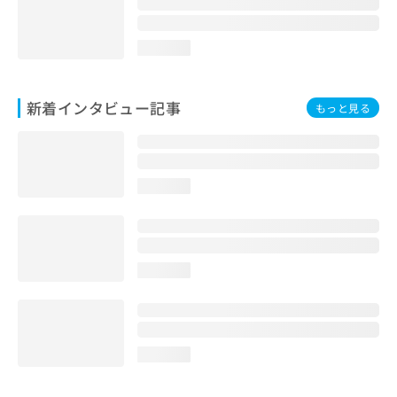
loading...
新着インタビュー記事
もっと見る
loading...
loading...
loading...