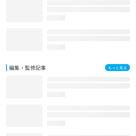
お
問
い
loading...
合
わ
せ
は
こ
loading...
ち
ら
編集・監修記事
もっと見る
loading...
loading...