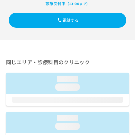
出
稿
クリ
資
診療受付中
（13:00まで）
稿
ニッ
の
料
クナ
の
お
の
ビサ
お
電話する
問
ご
イト
問
い
請
への
い
合
お問
求
合
合せ
わ
は
フォ
わ
せ
こ
ーム
せ
は
ち
とな
は
こ
ら
りま
同じエリア・診療科目のクリニック
こ
ち
す。
ち
ら
クリ
無
ら
ニッ
料
loading...
クの
資
情
予
loading...
料
報
約・
の
症状
拡
のご
ご
充
相談
請
の
など
求
お
はで
loading...
は
申
きま
こ
せん
し
loading...
ので
ち
込