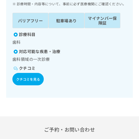
ッ
は
診療時間・内容等について、事前に必ず医療機関にご確認ください。
ク
こ
ナ
ち
マイナンバー保
バリアフリー
駐車場あり
ビ
険証
ら
に
関
診療科目
広
す
広
歯科
告
る
告
代
対応可能な疾患・治療
お
出
理
問
歯科領域の一次診療
稿
店
い
の
クチコミ
合
の
お
わ
方
問
クチコミを見る
せ
い
は
は
合
こ
こ
わ
ち
ち
せ
ら
ら
は
こ
こち
ち
広
らは
広
ら
ご予約・お問い合わせ
告
マイ
告
出
ナビ