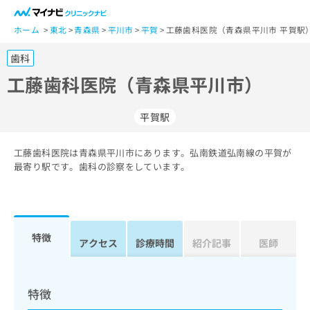
一
般
ホーム
東北
青森県
平川市
平賀
工藤歯科医院（青森県平川市 平賀駅
ユ
歯科
ー
ザ
工藤歯科医院（青森県平川市）
ー
の
平賀駅
方
は
こ
工藤歯科医院は青森県平川市にあります。弘南鉄道弘南線の平賀が
最寄り駅です。歯科の診察をしています。
ち
ら
医
マ
療
イ
特徴
アクセス
診療時間
紹介記事
医師
関
ナ
係
ビ
者
ク
の
リ
特徴
方
ニ