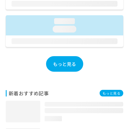
ご了
ら
み
承く
は
ださ
こ
無
い。
ち
料
loading...
ら
情
loading...
報
拡
掲
充
載
の
情
お
報
申
の
もっと見る
し
修
込
正
み
は
は
こ
こ
ち
新着おすすめ記事
もっと見る
ち
ら
ら
そ
の
loading...
他
の