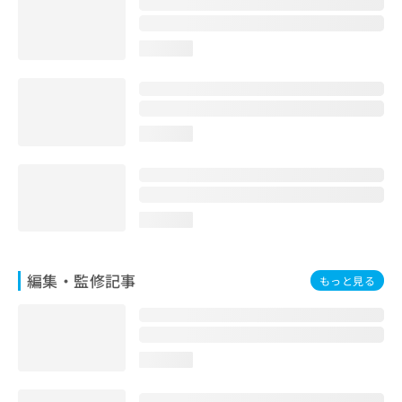
お
問
い
loading...
合
わ
せ
は
loading...
こ
ち
ら
loading...
編集・監修記事
もっと見る
loading...