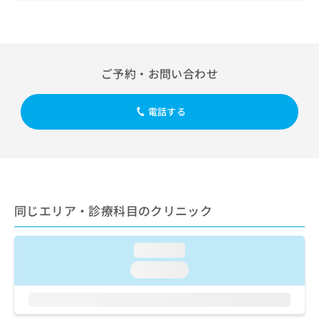
出
稿
クリ
資
稿
ニッ
の
料
クナ
の
お
の
ビサ
お
問
ご
イト
問
い
請
への
ご予約・お問い合わせ
い
合
お問
求
合
合せ
わ
は
フォ
わ
せ
こ
電話する
ーム
せ
は
ち
とな
は
こ
ら
りま
こ
ち
す。
ち
ら
クリ
無
ら
ニッ
料
クの
資
情
予
同じエリア・診療科目のクリニック
料
報
約・
の
症状
拡
のご
ご
充
相談
loading...
請
の
など
求
お
loading...
はで
は
申
きま
こ
せん
し
ので
ち
込