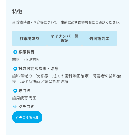
ッ
は
ク
こ
特徴
ナ
ち
ビ
診療時間・内容等について、事前に必ず医療機関にご確認ください。
ら
に
関
マイナンバー保
広
駐車場あり
外国語対応
す
広
険証
告
る
告
代
お
診療科目
出
理
問
稿
歯科 小児歯科
店
い
の
対応可能な疾患・治療
合
の
お
わ
歯科領域の一次診療／成人の歯科矯正治療／障害者の歯科治
方
問
せ
療／埋伏歯抜歯／顎関節症治療
い
は
は
合
こ
専門医
こ
わ
ち
歯周病専門医
ち
せ
ら
ら
は
クチコミ
こ
こち
クチコミを見る
ち
広
らは
広
ら
告
マイ
告
出
ナビ