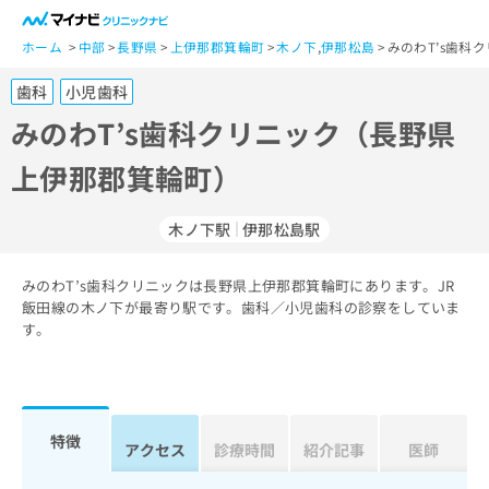
一
般
ホーム
中部
長野県
上伊那郡箕輪町
木ノ下
,
伊那松島
みのわT’s歯科
ユ
歯科
小児歯科
ー
ザ
みのわT’s歯科クリニック（長野県
ー
上伊那郡箕輪町）
の
方
は
木ノ下駅
伊那松島駅
こ
ち
みのわT’s歯科クリニックは長野県上伊那郡箕輪町にあります。JR
ら
飯田線の木ノ下が最寄り駅です。歯科／小児歯科の診察をしていま
す。
医
マ
療
イ
関
ナ
係
ビ
者
ク
特徴
アクセス
診療時間
紹介記事
医師
の
リ
方
ニ