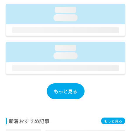
ご了
ら
み
承く
は
loading...
ださ
こ
無
い。
loading...
ち
料
ら
情
報
拡
掲
充
載
loading...
の
情
loading...
お
報
申
の
し
修
込
正
み
は
は
こ
もっと見る
こ
ち
ち
ら
ら
そ
の
新着おすすめ記事
もっと見る
他
の