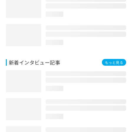
loading...
loading...
新着インタビュー記事
もっと見る
loading...
loading...