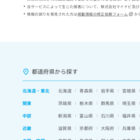
ち
み
当サービスによって生じた損害について、株式会社マイナビ及び
ら
は
情報の誤りを発見された方は
掲載情報の修正依頼フォーム
か
こ
ち
そ
ら
の
他
の
お
問
い
都道府県から探す
合
わ
せ
北海道
・
東北
北海道
青森県
岩手県
宮城県
は
こ
関東
茨城県
栃木県
群馬県
埼玉県
ち
ら
中部
新潟県
富山県
石川県
福井県
近畿
滋賀県
京都府
大阪府
兵庫県