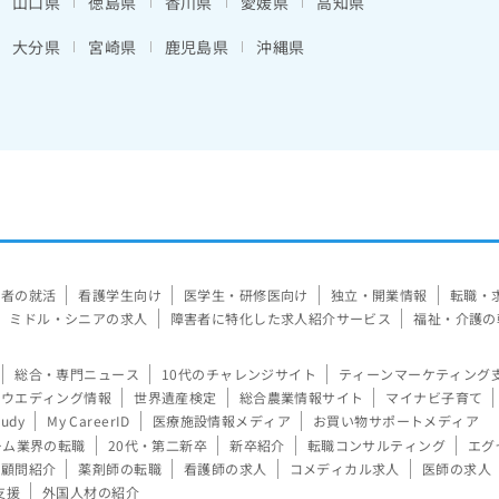
山口県
徳島県
香川県
愛媛県
高知県
大分県
宮崎県
鹿児島県
沖縄県
験者の就活
看護学生向け
医学生・研修医向け
独立・開業情報
転職・
ミドル・シニアの求人
障害者に特化した求人紹介サービス
福祉・介護の
総合・専門ニュース
10代のチャレンジサイト
ティーンマーケティング
ウエディング情報
世界遺産検定
総合農業情報サイト
マイナビ子育て
tudy
My CareerID
医療施設情報メディア
お買い物サポートメディア
ーム業界の転職
20代・第二新卒
新卒紹介
転職コンサルティング
エグ
顧問紹介
薬剤師の転職
看護師の求人
コメディカル求人
医師の求人
支援
外国人材の紹介