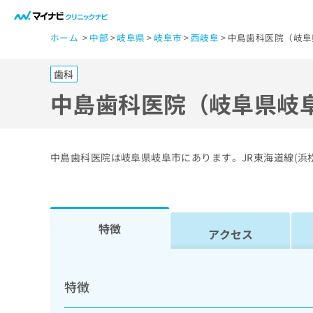
一
ホーム
中部
岐阜県
岐阜市
西岐阜
中島歯科医院（岐阜
般
ユ
歯科
ー
ザ
中島歯科医院（岐阜県岐
ー
の
方
中島歯科医院は岐阜県岐阜市にあります。JR東海道線(浜
は
こ
ち
ら
特徴
アクセス
医
マ
療
イ
特徴
ナ
関
ビ