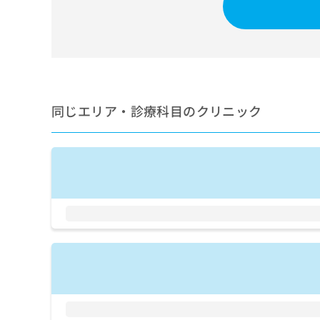
せ
こち
ち
らは
は
マイ
こ
ら
ナビ
ち
クリ
ら
ニッ
クナ
広
ビサ
広
資
イト
告
同じエリア・診療科目のクリニック
告
への
料
出
出
お問
の
稿
合せ
稿
ご
の
フォ
の
請
お
ーム
お
求
問
とな
問
りま
は
い
い
す。
こ
合
合
クリ
ち
わ
ニッ
わ
ら
せ
クの
せ
は
予
は
約・
こ
こ
無
症状
ち
ち
のご
料
ら
相談
ら
情
など
報
はで