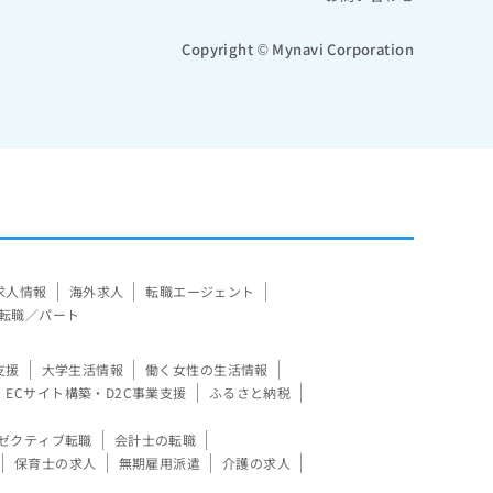
Copyright © Mynavi Corporation
求人情報
海外求人
転職エージェント
転職／パート
支援
大学生活情報
働く女性の生活情報
ECサイト構築・D2C事業支援
ふるさと納税
ゼクティブ転職
会計士の転職
保育士の求人
無期雇用派遣
介護の求人