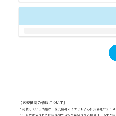
拡
資
きま
充
料
せん
の
ので
の
ご了
お
ご
承く
申
請
ださ
し
求
い。
込
は
み
こ
は
ち
こ
ら
ち
ら
無
料
掲
情
載
報
情
拡
報
充
の
の
修
お
【医療機関の情報について】
正
申
掲載している情報は、株式会社マイナビおよび株式会社ウェルネ
は
し
こ
実際に検索された医療機関で受診を希望される場合は、必ず医療
込