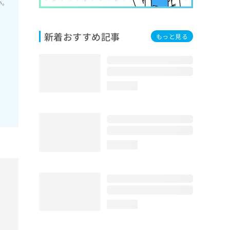
い。
新着おすすめ記事
もっと見る
loading...
loading...
loading...