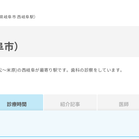
県岐阜市 西岐阜駅）
阜市）
松～米原)の西岐阜が最寄り駅です。歯科の診察をしています。
診療時間
紹介記事
医師