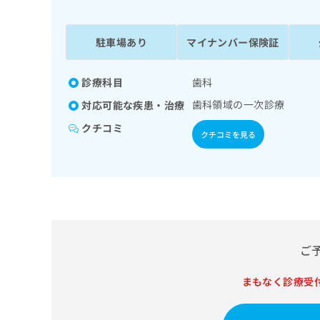
係
ク
者
リ
の
ニ
駐車場あり
マイナンバー保険証
ッ
方
ク
は
ナ
診療科目
歯科
こ
ビ
歯科領域の一次診療
対応可能な疾患・治療
ち
に
関
ら
クチコミ
クチコミを見る
す
る
お
広
広
問
告
告
い
出
代
合
稿
わ
理
の
せ
店
ご
お
は
の
問
こ
い
まもなく診療受
方
ち
合
ら
は
わ
こ