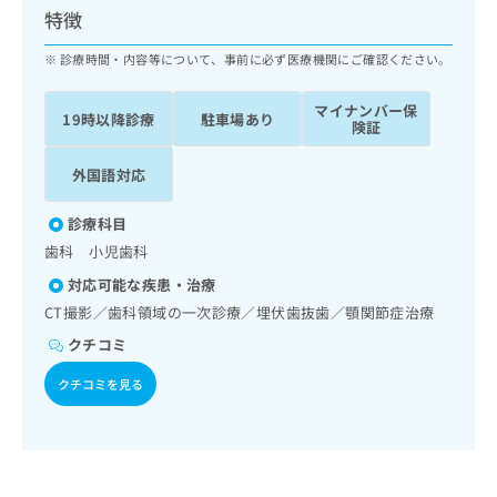
ッ
は
特徴
ク
こ
ナ
診療時間・内容等について、事前に必ず医療機関にご確認ください。
ち
ビ
ら
に
マイナンバー保
19時以降診療
駐車場あり
関
険証
広
す
広
告
る
告
外国語対応
代
お
出
理
問
稿
診療科目
店
い
の
歯科 小児歯科
合
の
お
わ
方
問
対応可能な疾患・治療
せ
い
は
CT撮影／歯科領域の一次診療／埋伏歯抜歯／顎関節症治療
は
合
こ
こ
クチコミ
わ
ち
ち
せ
ら
クチコミを見る
ら
は
こ
こち
ち
広
らは
広
ら
告
マイ
告
出
ナビ