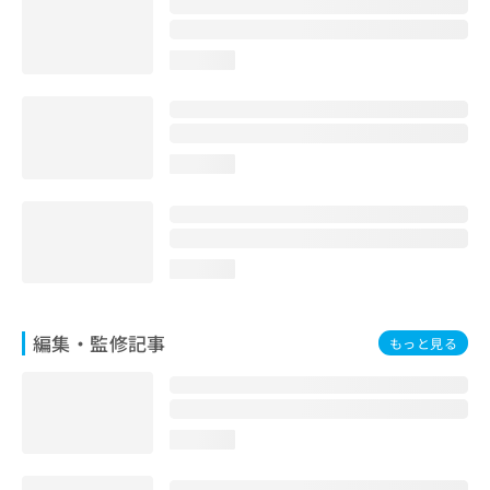
お
問
い
loading...
合
わ
せ
は
loading...
こ
ち
ら
loading...
編集・監修記事
もっと見る
loading...