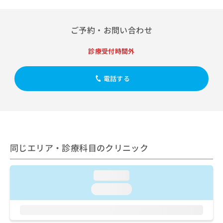
出
稿
クリ
資
稿
ニッ
の
料
クナ
の
お
の
ご予約・お問い合わせ
ビサ
お
問
ご
イト
問
い
請
への
診療受付時間外
い
合
お問
求
合
合せ
わ
は
フォ
わ
せ
こ
電話する
ーム
せ
は
ち
とな
は
こ
ら
りま
こ
ち
す。
ち
ら
クリ
無
ら
ニッ
料
クの
資
情
予
同じエリア・診療科目のクリニック
料
報
約・
の
症状
拡
のご
ご
充
相談
loading...
請
の
など
求
お
loading...
はで
は
申
きま
こ
せん
し
ので
ち
込