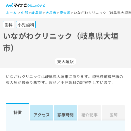
一
般
ホーム
中部
岐阜県
大垣市
東大垣
いながわクリニック（岐阜県大垣市
ユ
歯科
小児歯科
ー
ザ
いながわクリニック（岐阜県大垣
ー
市）
の
方
は
東大垣駅
こ
ち
いながわクリニックは岐阜県大垣市にあります。樽見鉄道樽見線の
ら
東大垣が最寄り駅です。歯科／小児歯科の診察をしています。
医
マ
療
イ
関
ナ
係
ビ
特徴
アクセス
診療時間
紹介記事
医師
者
ク
の
リ
方
ニ