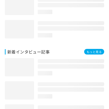
loading...
loading...
新着インタビュー記事
もっと見る
loading...
loading...