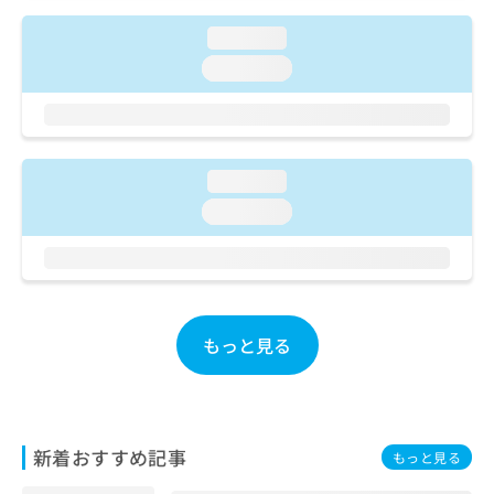
ご了
ら
み
承く
は
loading...
ださ
こ
無
い。
loading...
ち
料
ら
情
報
拡
掲
充
載
loading...
の
情
loading...
お
報
申
の
し
修
込
正
み
は
は
こ
もっと見る
こ
ち
ち
ら
ら
そ
の
新着おすすめ記事
もっと見る
他
の