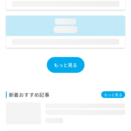
ご了
ら
み
承く
は
ださ
こ
無
い。
ち
料
loading...
ら
情
loading...
報
拡
掲
充
載
の
情
お
報
申
の
もっと見る
し
修
込
正
み
は
は
こ
こ
ち
新着おすすめ記事
もっと見る
ち
ら
ら
そ
の
loading...
他
の