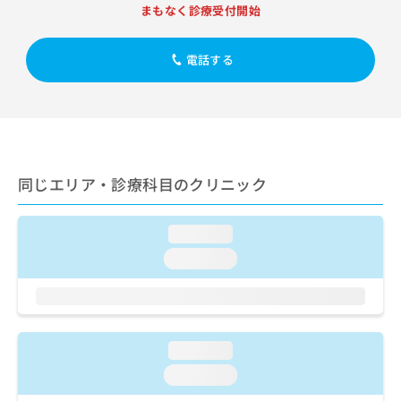
出
稿
クリ
資
まもなく診療受付開始
稿
ニッ
の
料
クナ
の
お
の
ビサ
お
電話する
問
ご
イト
問
い
請
への
い
合
お問
求
合
合せ
わ
は
フォ
わ
せ
こ
ーム
せ
は
ち
とな
は
こ
ら
りま
同じエリア・診療科目のクリニック
こ
ち
す。
ち
ら
クリ
無
ら
ニッ
料
loading...
クの
資
情
予
loading...
料
報
約・
の
症状
拡
のご
ご
充
相談
請
の
など
求
お
はで
loading...
は
申
きま
こ
せん
し
loading...
ので
ち
込