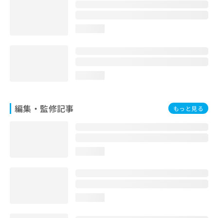
お
問
い
loading...
合
わ
せ
は
こ
loading...
ち
ら
編集・監修記事
もっと見る
loading...
loading...