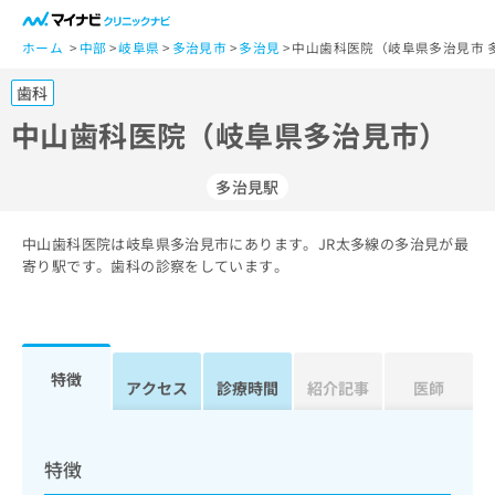
一
般
ホーム
中部
岐阜県
多治見市
多治見
中山歯科医院（岐阜県多治見市 
ユ
歯科
ー
ザ
中山歯科医院（岐阜県多治見市）
ー
の
多治見駅
方
は
こ
中山歯科医院は岐阜県多治見市にあります。JR太多線の多治見が最
寄り駅です。歯科の診察をしています。
ち
ら
医
マ
療
イ
特徴
アクセス
診療時間
紹介記事
医師
関
ナ
係
ビ
者
ク
の
リ
特徴
方
ニ