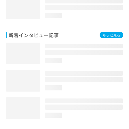
loading...
新着インタビュー記事
もっと見る
loading...
loading...
loading...