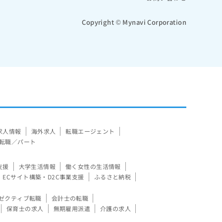
Copyright © Mynavi Corporation
求人情報
海外求人
転職エージェント
転職／パート
支援
大学生活情報
働く女性の生活情報
ECサイト構築・D2C事業支援
ふるさと納税
ゼクティブ転職
会計士の転職
保育士の求人
無期雇用派遣
介護の求人