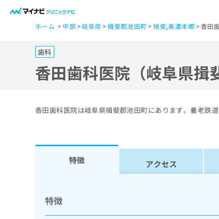
一
ホーム
中部
岐阜県
揖斐郡池田町
揖斐
,
美濃本郷
香田
般
ユ
歯科
ー
ザ
香田歯科医院（岐阜県揖
ー
の
方
香田歯科医院は岐阜県揖斐郡池田町にあります。養老鉄道
は
こ
ち
ら
特徴
アクセス
医
マ
療
イ
特徴
ナ
関
ビ