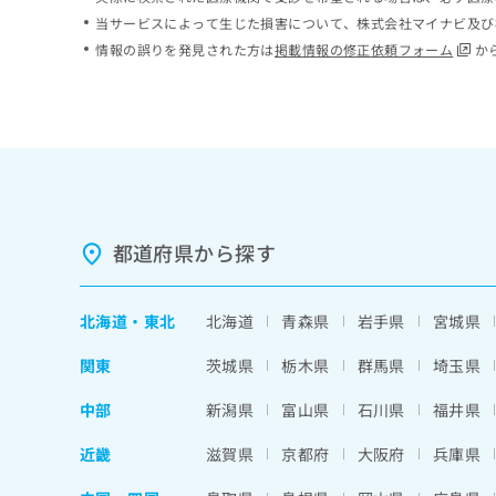
ち
み
当サービスによって生じた損害について、株式会社マイナビ及び
ら
は
情報の誤りを発見された方は
掲載情報の修正依頼フォーム
か
こ
ち
そ
ら
の
他
の
お
問
い
都道府県から探す
合
わ
せ
北海道
・
東北
北海道
青森県
岩手県
宮城県
は
こ
関東
茨城県
栃木県
群馬県
埼玉県
ち
ら
中部
新潟県
富山県
石川県
福井県
近畿
滋賀県
京都府
大阪府
兵庫県