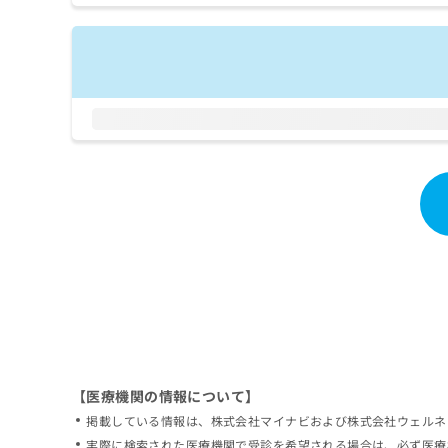
拡
資
きま
充
料
せん
の
ので
の
ご了
お
ご
承く
申
請
ださ
し
求
い。
込
は
み
こ
は
ち
こ
ら
ち
ら
無
料
掲
情
載
報
情
拡
報
充
の
の
修
お
【医療機関の情報について】
正
申
掲載している情報は、株式会社マイナビおよび株式会社ウェルネ
は
し
こ
実際に検索された医療機関で受診を希望される場合は、必ず医療
込