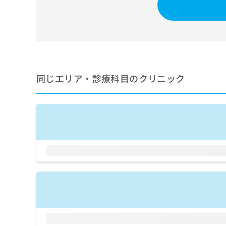
せ
こち
ち
らは
は
マイ
こ
ら
ナビ
ち
クリ
ら
ニッ
クナ
広
ビサ
広
資
イト
告
同じエリア・診療科目のクリニック
告
への
料
出
出
お問
の
稿
合せ
稿
ご
の
フォ
の
請
お
ーム
お
求
問
とな
問
りま
は
い
い
す。
こ
合
合
クリ
ち
わ
ニッ
わ
ら
せ
クの
せ
は
予
は
約・
こ
こ
無
症状
ち
ち
のご
料
ら
相談
ら
情
など
報
はで