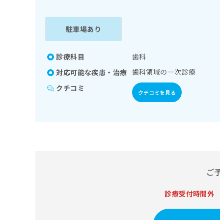
係
ク
者
リ
の
ニ
駐車場あり
ッ
方
ク
は
ナ
診療科目
歯科
こ
ビ
歯科領域の一次診療
対応可能な疾患・治療
ち
に
関
ら
クチコミ
クチコミを見る
す
る
お
広
広
問
告
告
い
出
代
合
稿
わ
理
の
せ
店
ご
お
は
の
問
こ
い
診療受付時間外
方
ち
合
ら
は
わ
こ