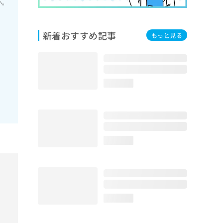
い。
新着おすすめ記事
もっと見る
loading...
loading...
loading...