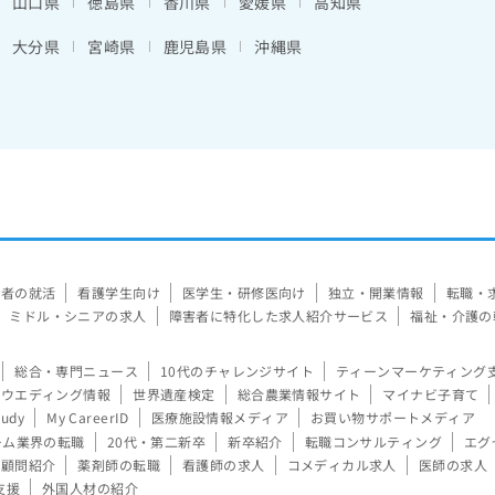
山口県
徳島県
香川県
愛媛県
高知県
大分県
宮崎県
鹿児島県
沖縄県
験者の就活
看護学生向け
医学生・研修医向け
独立・開業情報
転職・
ミドル・シニアの求人
障害者に特化した求人紹介サービス
福祉・介護の
総合・専門ニュース
10代のチャレンジサイト
ティーンマーケティング
ウエディング情報
世界遺産検定
総合農業情報サイト
マイナビ子育て
tudy
My CareerID
医療施設情報メディア
お買い物サポートメディア
ーム業界の転職
20代・第二新卒
新卒紹介
転職コンサルティング
エグ
顧問紹介
薬剤師の転職
看護師の求人
コメディカル求人
医師の求人
支援
外国人材の紹介