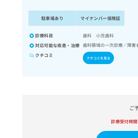
係
ク
者
リ
の
ニ
駐車場あり
マイナンバー保険証
ッ
方
ク
は
ナ
診療科目
歯科 小児歯科
こ
ビ
歯科領域の一次診療／障害
対応可能な疾患・治療
ち
に
関
ら
クチコミ
クチコミを見る
す
る
お
広
広
問
告
告
い
出
代
合
稿
わ
理
の
せ
店
ご
お
は
の
問
こ
い
診療受付時間
方
ち
合
ら
は
わ
こ