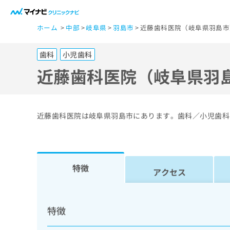
一
ホーム
中部
岐阜県
羽島市
近藤歯科医院（岐阜県羽島市
般
ユ
歯科
小児歯科
ー
ザ
近藤歯科医院（岐阜県羽
ー
の
方
近藤歯科医院は岐阜県羽島市にあります。歯科／小児歯科
は
こ
ち
ら
特徴
アクセス
医
マ
療
イ
特徴
ナ
関
ビ