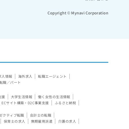
Copyright © Mynavi Corporation
求人情報
海外求人
転職エージェント
転職／パート
支援
大学生活情報
働く女性の生活情報
ECサイト構築・D2C事業支援
ふるさと納税
ゼクティブ転職
会計士の転職
保育士の求人
無期雇用派遣
介護の求人