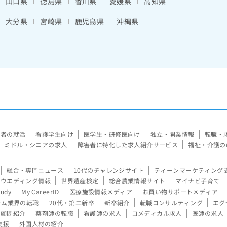
山口県
徳島県
香川県
愛媛県
高知県
大分県
宮崎県
鹿児島県
沖縄県
験者の就活
看護学生向け
医学生・研修医向け
独立・開業情報
転職・
ミドル・シニアの求人
障害者に特化した求人紹介サービス
福祉・介護の
総合・専門ニュース
10代のチャレンジサイト
ティーンマーケティング
ウエディング情報
世界遺産検定
総合農業情報サイト
マイナビ子育て
tudy
My CareerID
医療施設情報メディア
お買い物サポートメディア
ーム業界の転職
20代・第二新卒
新卒紹介
転職コンサルティング
エグ
顧問紹介
薬剤師の転職
看護師の求人
コメディカル求人
医師の求人
支援
外国人材の紹介