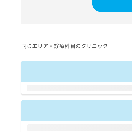
せ
こち
ち
らは
は
マイ
こ
ら
ナビ
ち
クリ
ら
ニッ
クナ
広
ビサ
広
資
イト
告
同じエリア・診療科目のクリニック
告
への
料
出
出
お問
の
稿
合せ
稿
ご
の
フォ
の
請
お
ーム
お
求
問
とな
問
りま
は
い
い
す。
こ
合
合
クリ
ち
わ
ニッ
わ
ら
せ
クの
せ
は
予
は
約・
こ
こ
無
症状
ち
ち
のご
料
ら
相談
ら
情
など
報
はで