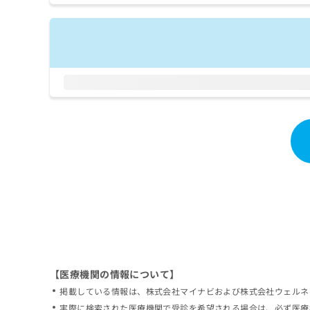
拡
資
きま
充
料
せん
の
ので
の
ご了
お
ご
承く
申
請
ださ
し
求
い。
込
は
み
こ
は
ち
こ
ら
ち
ら
無
料
掲
情
載
報
情
拡
報
充
の
の
修
お
【医療機関の情報について】
正
申
掲載している情報は、株式会社マイナビおよび株式会社ウェルネ
は
し
こ
実際に検索された医療機関で受診を希望される場合は、必ず医療
込