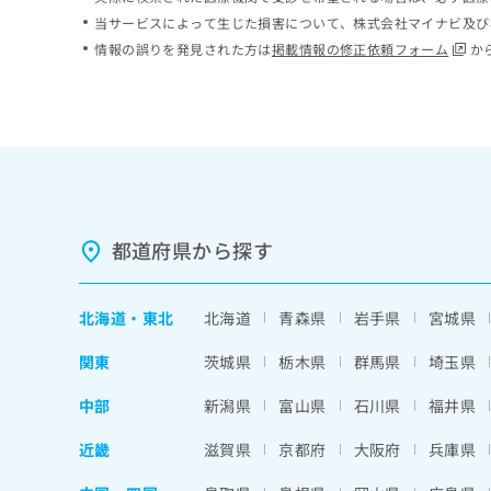
ち
み
当サービスによって生じた損害について、株式会社マイナビ及び
ら
は
情報の誤りを発見された方は
掲載情報の修正依頼フォーム
か
こ
ち
そ
ら
の
他
の
お
問
い
都道府県から探す
合
わ
せ
北海道
・
東北
北海道
青森県
岩手県
宮城県
は
こ
関東
茨城県
栃木県
群馬県
埼玉県
ち
ら
中部
新潟県
富山県
石川県
福井県
近畿
滋賀県
京都府
大阪府
兵庫県