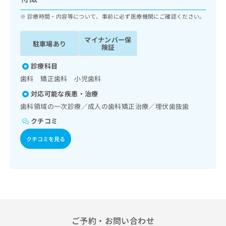
ッ
は
ク
診療時間・内容等について、事前に必ず医療機関にご確認ください。
こ
ナ
ち
ビ
ら
マイナンバー保
駐車場あり
に
険証
関
広
す
診療科目
広
告
る
告
歯科 矯正歯科 小児歯科
代
お
出
対応可能な疾患・治療
理
問
稿
店
い
歯科領域の一次診療／成人の歯科矯正治療／埋伏歯抜歯
の
合
の
お
クチコミ
わ
方
問
せ
い
は
クチコミを見る
は
合
こ
こ
わ
ち
ち
せ
ら
ら
は
こ
こち
ち
広
らは
広
ら
告
マイ
告
ご予約・お問い合わせ
出
ナビ