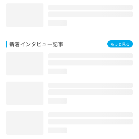
loading...
新着インタビュー記事
もっと見る
loading...
loading...
loading...