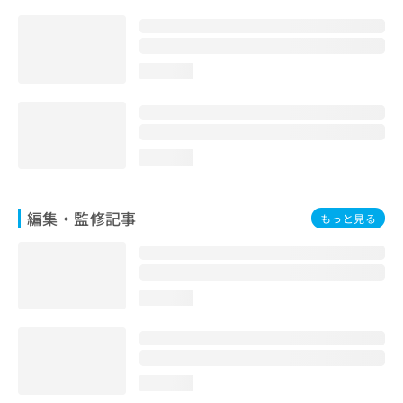
お
問
い
合
loading...
わ
せ
は
こ
ち
loading...
ら
編集・監修記事
もっと見る
loading...
loading...