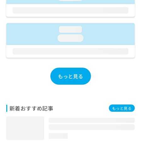
ご了
ら
み
承く
は
ださ
こ
無
い。
ち
料
ら
情
loading...
報
loading...
拡
掲
充
載
の
情
お
報
申
の
し
修
もっと見る
込
正
み
は
は
こ
こ
ち
ち
ら
新着おすすめ記事
もっと見る
ら
そ
の
他
loading...
の