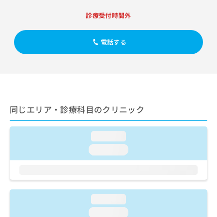
出
稿
クリ
資
稿
ニッ
の
料
診療受付時間外
クナ
の
お
の
ビサ
お
問
ご
イト
問
電話する
い
請
への
い
合
お問
求
合
合せ
わ
は
フォ
わ
せ
こ
ーム
せ
は
ち
とな
は
こ
ら
りま
こ
ち
す。
同じエリア・診療科目のクリニック
ち
ら
クリ
無
ら
ニッ
料
クの
資
情
予
loading...
料
報
約・
loading...
の
症状
拡
のご
ご
充
相談
請
の
など
求
お
はで
は
申
きま
loading...
こ
せん
し
ので
ち
込
loading...