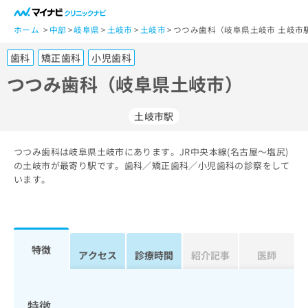
一
般
ホーム
中部
岐阜県
土岐市
土岐市
つつみ歯科（岐阜県土岐市 土岐市
ユ
歯科
矯正歯科
小児歯科
ー
ザ
つつみ歯科（岐阜県土岐市）
ー
の
土岐市駅
方
は
こ
つつみ歯科は岐阜県土岐市にあります。JR中央本線(名古屋～塩尻)
の土岐市が最寄り駅です。歯科／矯正歯科／小児歯科の診察をして
ち
います。
ら
医
マ
療
イ
関
ナ
特徴
アクセス
診療時間
紹介記事
医師
係
ビ
者
ク
の
リ
方
ニ
特徴