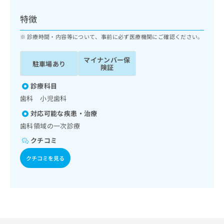
ッ
は
ク
こ
特徴
ナ
ち
ビ
診療時間・内容等について、事前に必ず医療機関にご確認ください。
ら
に
関
マイナンバー保
広
駐車場あり
す
広
険証
告
る
告
代
お
診療科目
出
理
問
稿
歯科 小児歯科
店
い
の
対応可能な疾患・治療
合
の
お
わ
歯科領域の一次診療
方
問
せ
い
は
クチコミ
は
合
こ
こ
わ
クチコミを見る
ち
ち
せ
ら
ら
は
こ
こち
ち
広
らは
広
ら
告
マイ
告
出
ナビ