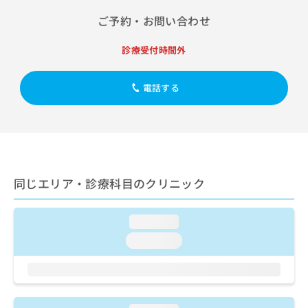
出
稿
クリ
資
稿
ニッ
ご予約・お問い合わせ
の
料
クナ
の
お
の
ビサ
お
問
ご
診療受付時間外
イト
問
い
請
への
い
合
お問
求
合
合せ
電話する
わ
は
フォ
わ
せ
こ
ーム
せ
は
ち
とな
は
こ
ら
りま
こ
ち
す。
ち
ら
クリ
無
ら
ニッ
料
同じエリア・診療科目のクリニック
クの
資
情
予
料
報
約・
の
症状
拡
loading...
のご
ご
充
相談
loading...
請
の
など
求
お
はで
は
申
きま
こ
せん
し
ので
ち
込