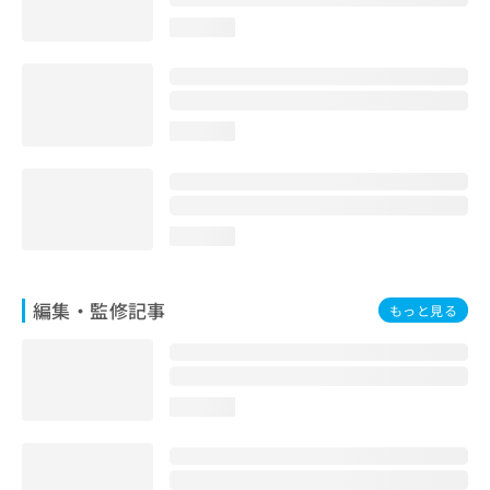
お
loading...
問
い
合
わ
せ
loading...
は
こ
ち
ら
loading...
編集・監修記事
もっと見る
loading...