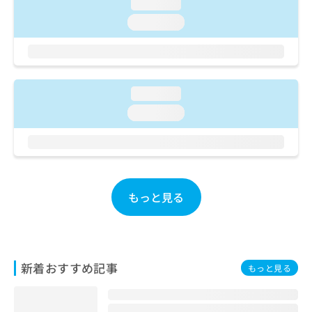
ご了
loading...
ら
み
承く
は
loading...
ださ
こ
無
い。
ち
料
ら
情
報
拡
loading...
掲
充
載
loading...
の
情
お
報
申
の
し
修
込
正
み
は
もっと見る
は
こ
こ
ち
ち
ら
ら
そ
新着おすすめ記事
もっと見る
の
他
の