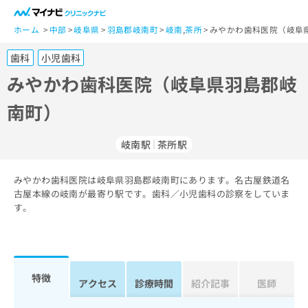
一
般
ホーム
中部
岐阜県
羽島郡岐南町
岐南
,
茶所
みやかわ歯科医院（岐阜
ユ
歯科
小児歯科
ー
ザ
みやかわ歯科医院（岐阜県羽島郡岐
ー
南町）
の
方
は
岐南駅
茶所駅
こ
ち
みやかわ歯科医院は岐阜県羽島郡岐南町にあります。名古屋鉄道名
ら
古屋本線の岐南が最寄り駅です。歯科／小児歯科の診察をしていま
す。
医
マ
療
イ
関
ナ
係
ビ
者
ク
特徴
アクセス
診療時間
紹介記事
医師
の
リ
方
ニ