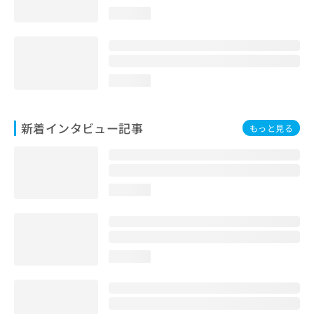
loading...
loading...
新着インタビュー記事
もっと見る
loading...
loading...