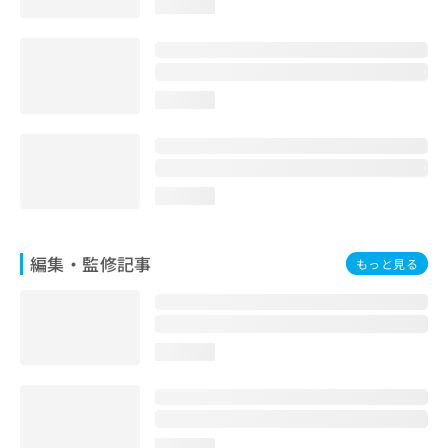
loading...
お
問
い
合
わ
loading...
せ
は
こ
ち
ら
loading...
編集・監修記事
もっと見る
loading...
loading...