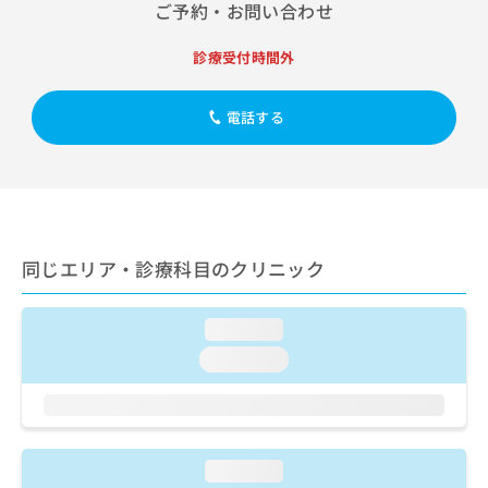
出
ご予約・お問い合わせ
稿
クリ
資
稿
ニッ
の
料
クナ
の
お
の
診療受付時間外
ビサ
お
問
ご
イト
問
い
請
への
い
電話する
合
お問
求
合
合せ
わ
は
フォ
わ
せ
こ
ーム
せ
は
ち
とな
は
こ
ら
りま
こ
ち
す。
ち
ら
クリ
無
同じエリア・診療科目のクリニック
ら
ニッ
料
クの
資
情
予
料
報
約・
loading...
の
症状
拡
loading...
のご
ご
充
相談
請
の
など
求
お
はで
は
申
きま
こ
せん
し
loading...
ので
ち
込