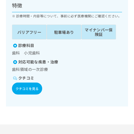
ッ
は
特徴
ク
こ
ナ
診療時間・内容等について、事前に必ず医療機関にご確認ください。
ち
ビ
ら
に
マイナンバー保
バリアフリー
駐車場あり
関
険証
広
す
広
告
る
診療科目
告
代
お
出
歯科 小児歯科
理
問
稿
対応可能な疾患・治療
店
い
の
合
の
歯科領域の一次診療
お
わ
方
問
クチコミ
せ
い
は
は
合
クチコミを見る
こ
こ
わ
ち
ち
せ
ら
ら
は
こ
こち
ち
広
らは
広
ら
告
マイ
告
出
ナビ