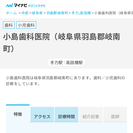
一
般
ホーム
中部
岐阜県
羽島郡岐南町
手力
,
高田橋
小島歯科医院（岐阜県
ユ
歯科
小児歯科
ー
ザ
小島歯科医院（岐阜県羽島郡岐南
ー
町）
の
方
は
手力駅
高田橋駅
こ
ち
小島歯科医院は岐阜県羽島郡岐南町にあります。歯科／小児歯科の
ら
診察をしています。
医
マ
療
イ
関
ナ
係
ビ
特徴
アクセス
診療時間
紹介記事
医師
者
ク
の
リ
方
ニ