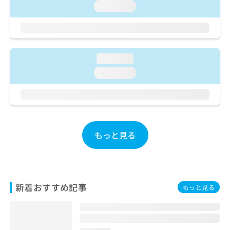
ご了
ら
み
loading...
承く
は
ださ
こ
無
い。
ち
料
ら
情
報
loading...
拡
掲
loading...
充
載
の
情
お
報
申
の
し
修
込
正
もっと見る
み
は
は
こ
こ
ち
ち
ら
ら
新着おすすめ記事
もっと見る
そ
の
他
の