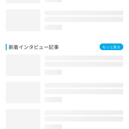
loading...
新着インタビュー記事
もっと見る
loading...
loading...
loading...