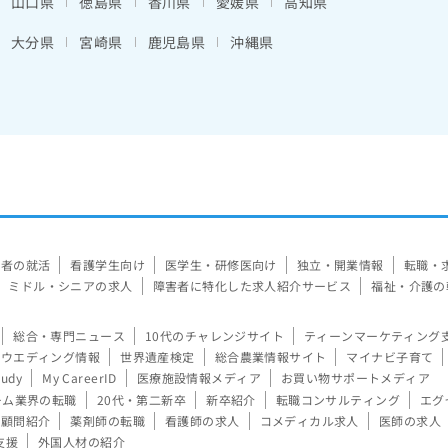
山口県
徳島県
香川県
愛媛県
高知県
大分県
宮崎県
鹿児島県
沖縄県
験者の就活
看護学生向け
医学生・研修医向け
独立・開業情報
転職・
ミドル・シニアの求人
障害者に特化した求人紹介サービス
福祉・介護の
総合・専門ニュース
10代のチャレンジサイト
ティーンマーケティング
ウエディング情報
世界遺産検定
総合農業情報サイト
マイナビ子育て
tudy
My CareerID
医療施設情報メディア
お買い物サポートメディア
ーム業界の転職
20代・第二新卒
新卒紹介
転職コンサルティング
エグ
顧問紹介
薬剤師の転職
看護師の求人
コメディカル求人
医師の求人
支援
外国人材の紹介