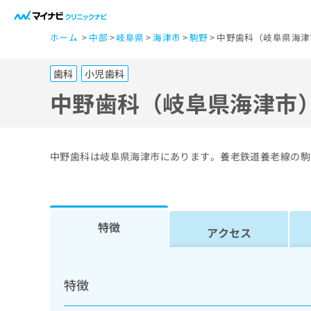
一
ホーム
中部
岐阜県
海津市
駒野
中野歯科（岐阜県海津
般
ユ
歯科
小児歯科
ー
ザ
中野歯科（岐阜県海津市
ー
の
方
中野歯科は岐阜県海津市にあります。養老鉄道養老線の駒
は
こ
ち
ら
特徴
アクセス
医
マ
療
イ
特徴
ナ
関
ビ