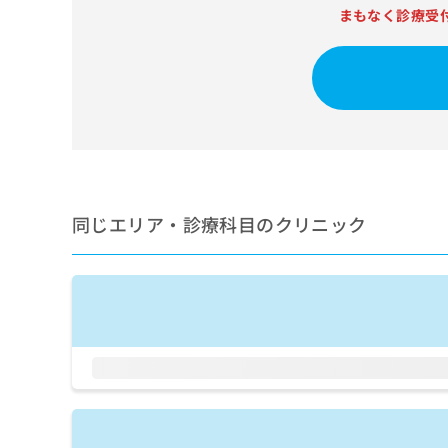
せ
こち
まもなく診療受
ち
らは
は
マイ
こ
ら
ナビ
ち
クリ
ら
ニッ
クナ
広
ビサ
広
資
イト
告
告
への
料
出
出
お問
の
稿
合せ
稿
ご
の
フォ
の
請
同じエリア・診療科目のクリニック
お
ーム
お
求
問
とな
問
りま
は
い
い
す。
こ
合
合
クリ
ち
わ
ニッ
わ
ら
せ
クの
せ
は
予
は
約・
こ
こ
無
症状
ち
ち
のご
料
ら
相談
ら
情
など
報
はで