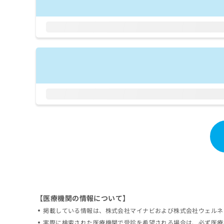
拡
資
きま
充
料
せん
の
ので
の
ご了
お
ご
承く
申
請
ださ
し
求
い。
込
は
み
こ
は
ち
こ
ら
ち
ら
無
料
掲
情
載
報
情
拡
報
充
の
の
修
お
【医療機関の情報について】
正
申
掲載している情報は、株式会社マイナビおよび株式会社ウェルネ
は
し
こ
実際に検索された医療機関で受診を希望される場合は、必ず医療
込