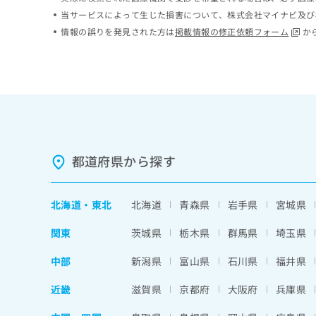
ち
み
当サービスによって生じた損害について、株式会社マイナビ及び
ら
は
情報の誤りを発見された方は
掲載情報の修正依頼フォーム
か
こ
ち
そ
ら
の
他
の
お
問
い
都道府県から探す
合
わ
せ
北海道
・
東北
北海道
青森県
岩手県
宮城県
は
こ
関東
茨城県
栃木県
群馬県
埼玉県
ち
ら
中部
新潟県
富山県
石川県
福井県
近畿
滋賀県
京都府
大阪府
兵庫県