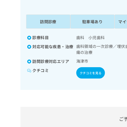
係
ク
者
リ
の
ニ
ッ
訪問診療
駐車場あり
マイ
方
ク
は
ナ
こ
診療科目
歯科 小児歯科
ビ
ち
に
歯科領域の一次診療／埋伏
対応可能な疾患・治療
関
ら
瘍の治療
す
る
海津市
訪問診療対応エリア
お
広
クチコミ
広
問
クチコミを見る
告
告
い
出
代
合
稿
わ
理
の
せ
店
お
は
の
問
こ
い
方
ち
合
ら
ご
は
わ
こ