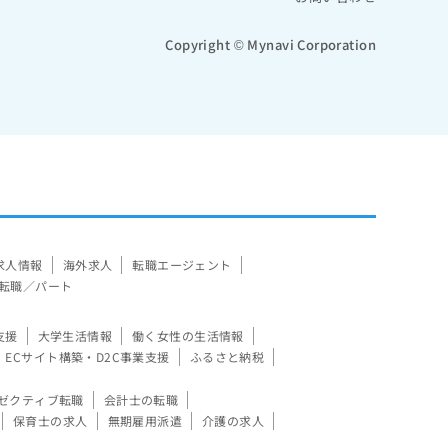
Copyright © Mynavi Corporation
求人情報
海外求人
転職エージェント
転職／パート
支援
大学生活情報
働く女性の生活情報
ECサイト構築・D2C事業支援
ふるさと納税
ゼクティブ転職
会計士の転職
保育士の求人
無期雇用派遣
介護の求人