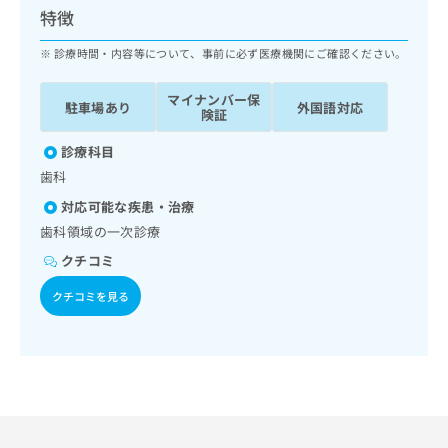
ッ
は
特徴
ク
こ
ナ
診療時間・内容等について、事前に必ず医療機関にご確認ください。
ち
ビ
ら
に
マイナンバー保
駐車場あり
外国語対応
関
険証
広
す
広
告
る
診療科目
告
代
お
出
歯科
理
問
稿
対応可能な疾患・治療
店
い
の
合
の
歯科領域の一次診療
お
わ
方
問
クチコミ
せ
い
は
は
合
クチコミを見る
こ
こ
わ
ち
ち
せ
ら
ら
は
こ
こち
ち
広
らは
広
ら
告
マイ
告
出
ナビ