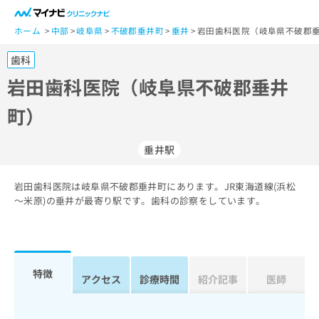
一
般
ホーム
中部
岐阜県
不破郡垂井町
垂井
岩田歯科医院（岐阜県不破郡垂
ユ
歯科
ー
ザ
岩田歯科医院（岐阜県不破郡垂井
ー
町）
の
方
は
垂井駅
こ
ち
岩田歯科医院は岐阜県不破郡垂井町にあります。JR東海道線(浜松
ら
～米原)の垂井が最寄り駅です。歯科の診察をしています。
医
マ
療
イ
関
ナ
係
ビ
特徴
アクセス
診療時間
紹介記事
医師
者
ク
の
リ
方
ニ