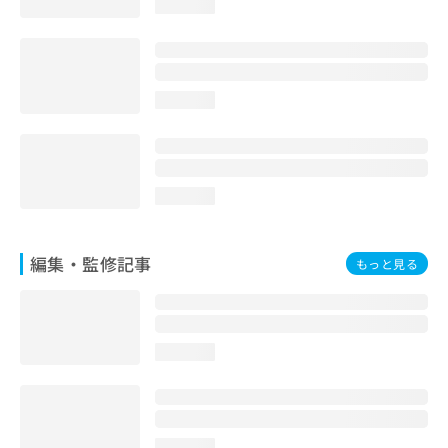
loading...
お
問
い
合
わ
loading...
せ
は
こ
ち
ら
loading...
編集・監修記事
もっと見る
loading...
loading...