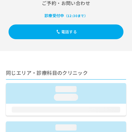
出
ご予約・お問い合わせ
稿
クリ
資
稿
ニッ
の
料
クナ
の
お
の
診療受付中
（12:30まで）
ビサ
お
問
ご
イト
問
い
請
への
い
電話する
合
お問
求
合
合せ
わ
は
フォ
わ
せ
こ
ーム
せ
は
ち
とな
は
こ
ら
りま
こ
ち
す。
ち
ら
クリ
無
同じエリア・診療科目のクリニック
ら
ニッ
料
クの
資
情
予
料
報
約・
loading...
の
症状
拡
loading...
のご
ご
充
相談
請
の
など
求
お
はで
は
申
きま
こ
せん
し
loading...
ので
ち
込