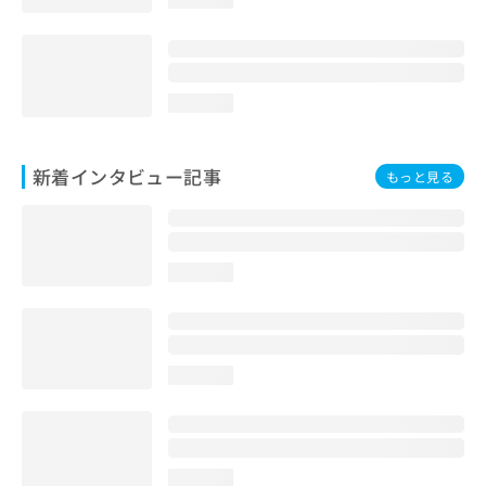
loading...
新着インタビュー記事
もっと見る
loading...
loading...
loading...