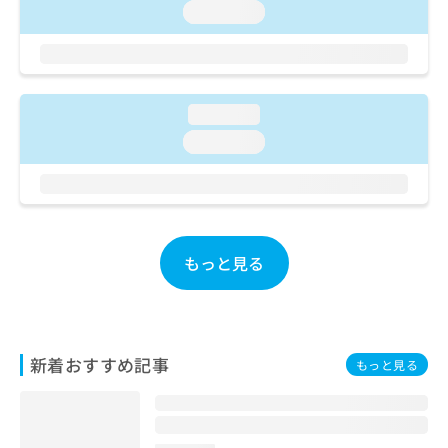
ご了
ら
み
loading...
承く
は
ださ
こ
無
い。
ち
料
ら
情
報
loading...
拡
掲
loading...
充
載
の
情
お
報
申
の
し
修
込
正
もっと見る
み
は
は
こ
こ
ち
ち
ら
ら
新着おすすめ記事
もっと見る
そ
の
他
の